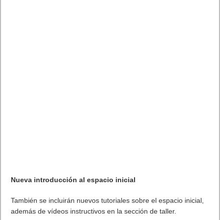
catálogo de PlayStation Now.
Para ver el catálogo completo de juegos del
servicio
PlayStation®Now
, saber más sobre el servicio o
probarlo de forma gratuita durante siete días, haz clic
aquí
.
También puedes consultar toda la información en el
blog oficial
de PlayStation®
. Leer artículo completo en Frikipandi
The Evil Within, LEGO
Worlds y Cities: Skylines amplían el catálogo de PlayStation
Now
.
Etiquetas
PlayStation Now
videojuegos
Previo
PuntoSeguro.com integra su comparador de seguros de vida en
Kelisto.es