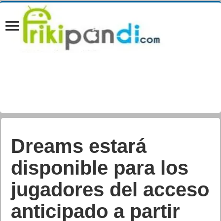
The Evil Within,
LEGO Worlds y
Cities: Skylines
amplían el catálogo