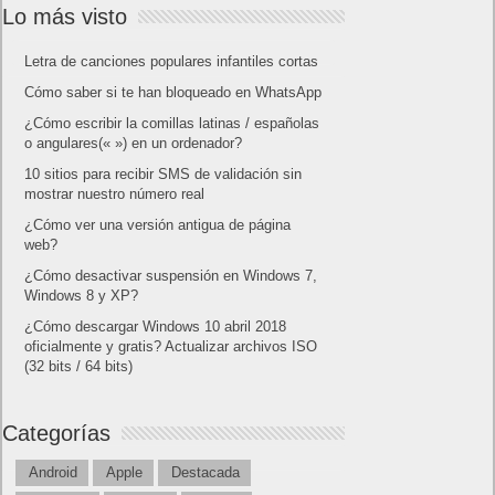
Amazon Prime
Amazon Prime Vídeo
Powered by
Frikipandi.com
.
Juan Cascón
Todos los derechos
reservados.
©
Home page
Copyright © 2019
Shangai
|
Como página de inico
|
Añadir
Buscador I.E - Firefox
|
Twitter
|
Facebook
|
Sitemap
|
Contacto