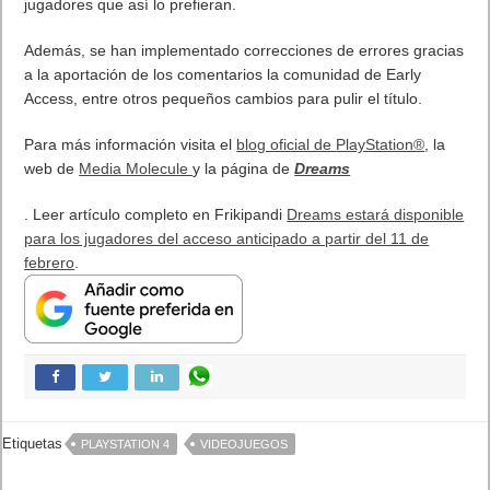
Próximamente en XBOX Game Pass: Gears of War E-Day Open
Beta, Mio: Memories in Orbit, Cricket 26 y mucho más
5 agosto, 2026
El Fire Emblem: Fortune’s Weave Direct trae más detalles sobre
este juego, centrado en combates estratégicos, que llegará en