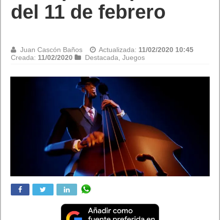
de PlayStation Now
Juan Cascón Baños
Actualizada:
11/02/2020 08:33
Creada:
11/02/2020
Destacada
,
Juegos