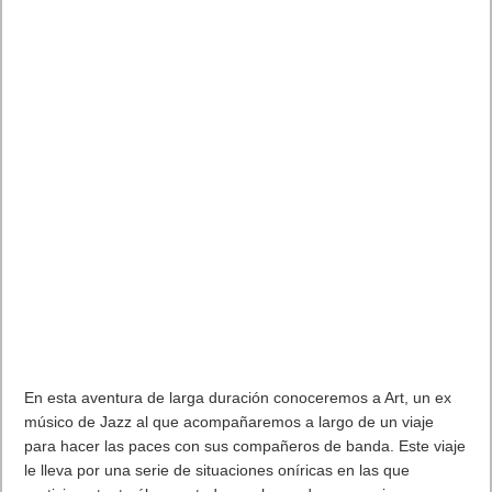
Cities: Skylines
Se trata de un simulador de construcción donde el jugador
pondrá a prueba su imaginación y sus capacidades de gestión
para crear ciudades con todo lujo de detalles diseñando desde
las redes de carreteras, el recorrido del transporte público o
incluso implementar energías renovables. Como alcalde o
alcaldesa de la ciudad, el jugador tendrá que gestionar las
finanzas de la ciudad al tiempo que ofrece servicios esenciales
como educación, agua, electricidad, policía, bomberos o
incluso un sistema sanitario a los ciudadanos.
En Cities: Skylines el jugador podrá también gestionar el tráfico
local, combinando con inteligencia los distintos sistemas de
transporte para que sus ciudadanos puedan ir a trabajar y
disfrutar de su tiempo de ocio, pero también tendrá que aplica
leyes a los distritos para adaptarse a las necesidades de cada
zona y conseguir que tengan un carácter propio. (PEGI 3).