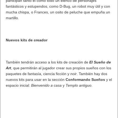
Nueva oportunidad para probar gratis PS Now durante
siete días
Para los que no hayan probado todavía PlayStation®Now,
ahora es el momento perfecto para darle una oportunidad con
el periodo de prueba gratuito de 7 días para PS4 y PC.
En enero se ha reiniciado el periodo de prueba para que todos
aquellos que no estén suscritos ni estén disfrutando de una
prueba a partir del 16 de enero puedan probar el servicio y los
nuevos contenidos durante 7 días, incluso si han disfrutado
anteriormente de una suscripción de prueba o de pago.
Estos títulos se unen a los más de 700 juegos ya disponibles
en el catálogo del servicio
PlayStation®Now,
cuya suscripción
está disponible en tres formatos diferentes:
9,99 €
al
mes,
24,99 €
por tres meses o
59,99 €
al año,
pudiendo adquirirse a través de
PlayStation®Store
y puntos de
venta habituales.
The Evil Within, LEGO Worlds y Cities: Skylines amplían el