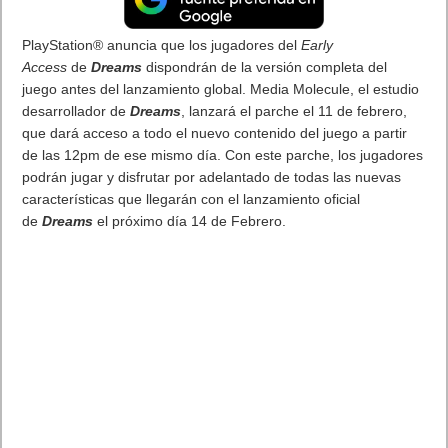
El servicio
PlayStation®Now
con más de 700 juegos de
PS2™, PS3™ y PS4™.The Evil Within, LEGO Worlds y Cities:
Skylines amplían el catálogo de PlayStation Now . Ahora suma
™
tres grandes títulos para disfrutar tanto en PS4
como en
PC:
Cities: Skylines, The Evil Within
y
LEGO Worlds
.
Además, en enero se ha reiniciado el periodo de prueba para
que todos aquellos que no estén suscritos ni estén disfrutando
de una prueba a partir del 16 de enero puedan probar el
servicio y los nuevos contenidos durante 7 días, incluso si han
disfrutado anteriormente de una suscripción de prueba o de
pago.
The Evil Within
Desarrollado por Shinji Mikami y el talentoso equipo de Tango
Gameworks, The Evil Within representa la esencia más pura
del género del survival horror. Entornos cuidados al máximo,
seres espeluznantes y una compleja trama se combinan para
crear un mundo envolvente que llevará al jugador a cotas de