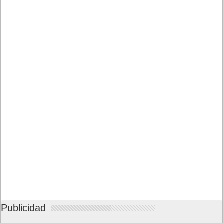
Buscar juegos
Las Recetas de Cocina
Buscador I.E - Firefox
Como página de inico
Facebook Frikipandi
Juegos Flash
Juego Mario
Juego Shangai
Todos los enlaces
Hitórico de Noticias del Blog