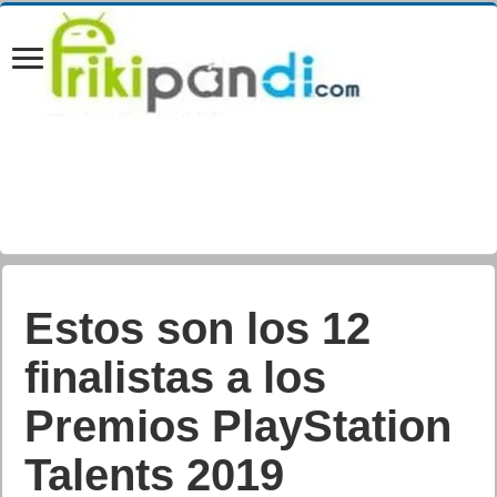
Big Things trae a
Madrid las carreras
mundiales de coches
autónomos de