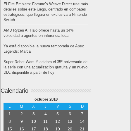
Amazon Prime
Amazon Prime Vídeo
Powered by
Frikipandi.com
.
Juan Cascón
Todos los derechos
reservados.
©
Home page
Copyright © 2019
Shangai
|
Como página de inico
|
Añadir
Buscador I.E - Firefox
|
Twitter
|
Facebook
|
Sitemap
|
Contacto