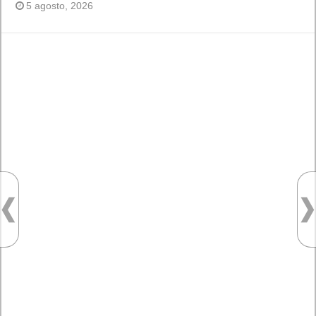
AMD Ryzen AI Halo ofrece hasta un 34% velocidad a agentes en
inferencia loca
5 agosto, 2026
Publicidad