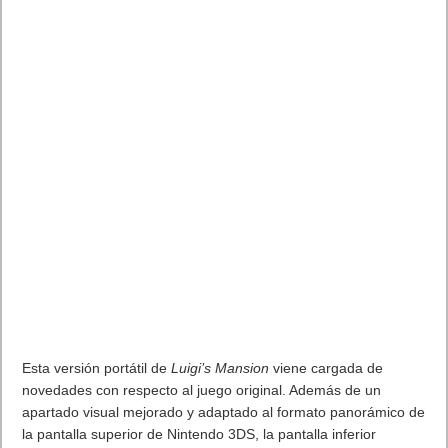
Los combates de
Marvel’s Spider-Man
son ágiles recuerda a
la saga Batman: Arkham como ejemplo a seguir Con cuatro
botones y sis combinaciones se hacen divertidos, aunque al
final son algo monótonos, cumple con mi expectativa. Las
luchas sonsencillas de manejar, un a delicia llevarlas a cabo y
ver las animaciones. Con el cuadrado golpeamos, si lo
mantenemos, golpeamos con fuerza y elevamos a nuestra
víctima sobre el suelo para poder golpearla al gusto en el aire y
que los demás villanos que están en el suelo no puedan
darnos (a menos que lleven armas). Con el círculo saltamos y
con R1 disparamos telaraña. Puede parecer que es poco y los
combos según subes de nivel suben de espectacularidad.
Debes ir mejorar al personaje y añadirle variedad a sus
combos y animaciones. Una lista de habilidades que puedes ir
mejorando con las misiones secundarias. Tenemos un gran
mapa y, en él, una serie de torres de vigilancia que, cuando
desbloqueemos, podremos ver los eventos y puntos de interés
que irán surgiendo.