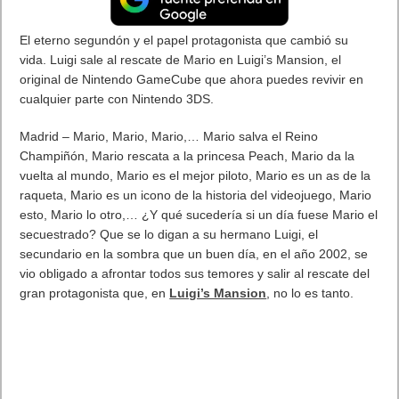
Sonido
Gráficos
Jugabilidad
Duración
Lo mejor desplazarte por Nueva York como Spider-Man vuelve
a ser una gozada y su historia. Lo peor los combates algo
monótonos y su duración, pero se merece un sobresaliente por
todo lo demás
User Rating:
Be the first one !
Hoy os dejamos nuestro análisis de Marvel’s Spider-Man uno
de los juegos de super-héroes del momento para tu consola
Playstation 4. Marvel’s Spider-Man ya disponible para
Playstation 4
#SpiderManPS4.
Sony Interactive Entertainment
(SIE) anuncia que
Marvel’s Spider-Man
, el esperado título
creado por Marvel e Insomniac Games exclusivo de