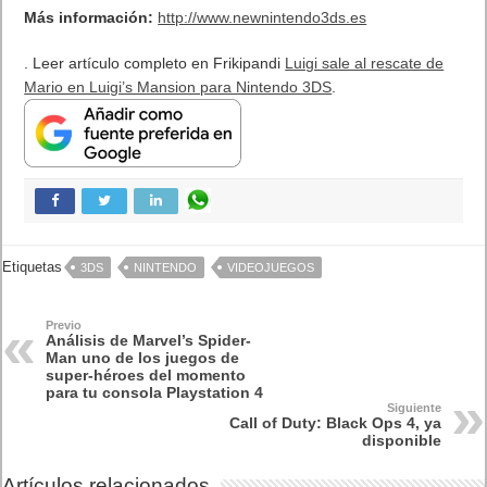
asins=’B01H25FDTI,B07CSYVNZ7,B07G4VG1T8′
template=’ProductCarousel’ store=’frikipandi-21′
marketplace=’ES’ link_id=’6d96b9fd-cca3-11e8-8abe-
f9eb3700b701′]
La nueva aventura del superhéroe, exclusiva para PS4, ya está
disponible tanto en formato físico como digital a un precio
recomendado de 69,99 €.
. Leer artículo completo en Frikipandi
Análisis de Marvel’s
Spider-Man uno de los juegos de super-héroes del momento
para tu consola Playstation 4
.