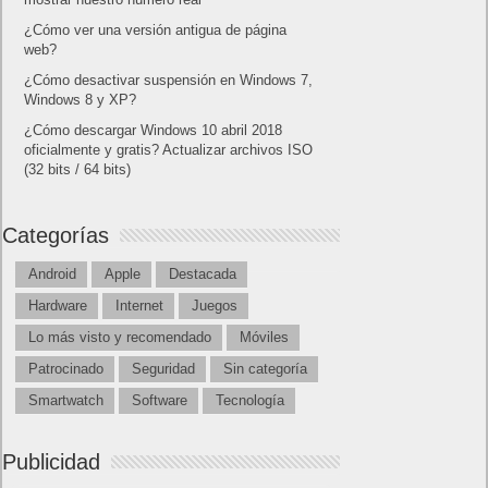
Lo más visto y recomendado
Buscar juegos
Las Recetas de Cocina
Buscador I.E - Firefox
Como página de inico
Facebook Frikipandi
Juegos Flash
Juego Mario
Juego Shangai
Todos los enlaces
Hitórico de Noticias del Blog