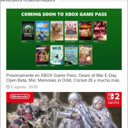
Etiquetas
análisis
videojuegos
Previo
PlayStation VR cumple su segundo aniversario
Siguiente
Luigi sale al rescate de Mario en Luigi’s Mansion para Nintendo
3DS
Artículos relacionados
Próximamente en XBOX Game Pass: Gears of War E-Day Open
Beta, Mio: Memories in Orbit, Cricket 26 y mucho más
5 agosto, 2026