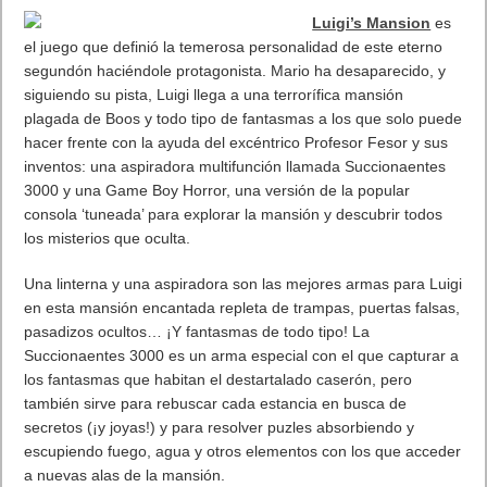
y engancha. Var a ver a Peter Paker desde la perspectiva de
Spiderman como la de reportero.
Los gráficos son muy buenos. La sensación de volar entre los
edificios de New York es todo un espectáculo visual. Esta muy
bien conseguido el balanceo entre edificios lanzando telas de
araña. Pasear por Nueva York sin rumbo fijo, sólo disfrutando
de la vista, los gráficos y las animaciones del personaje, es una
experiencia tan recomendable. Al final el juego se te hace
corto. 40 horas si te pasas todas las misiones secundarias.
Por fin un juego de héroes y villanos con esta magnitud de
mapa, esta escala, este número de villanos, la amplitud del
mundo abierto, la cantidad de coleccionables y la calidad
técnica. Sin duda el mejor juego de Spider-Man
Estamos hablando de
‘Marvel’s Spider-Man’
como el mejor
juego del héroe hasta la fecha. Un personaje con más de 30
títulos a sus espaldas que, por fin hacen una juego que merece
la pena.