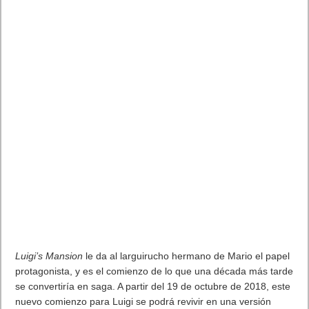
PlayStation 4 (PS4), ya está disponible en las tiendas
españolas.
La visión de
Insomniac Games
sobre el archiconocido
personaje de Marvel cumple con todo lo que le pedía al héroe.
Insomniac Games recibió el encargo de Sony de hacer el
nuevo juego del trepamuros más famoso. La empresa ha dado
en el clavo con un título de mundo abierto con múltiples
aciertos y sobre todo me ha dado sensación de vértigo ir
pasando entre los edificios colgando de la tele de araña.