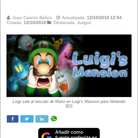
para tu consola
Playstation 4
Juan Cascón Baños
Actualizada:
11/10/2018 16:58
Creada:
11/10/2018
Destacada
,
Juegos
Análisis de Marvel’s Spider-Man uno de los juegos de super-héroes
del momento para tu consola Playstation 4