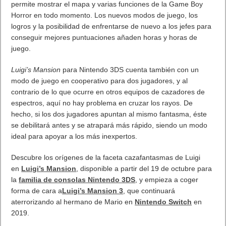
El sonido y banda sonora esta bien conseguido y te sumerge
dentro de la ciudad y en la historia. El doblaje, siendo Sony, es
excelente, y han contado con Mario García, el mismo actor de
doblaje de Spiderm-Man en las películas más recientes.
Los gráficos en 4K con HDR lucen muy bien. Los brillos de los
cristales y sombras están muy bien conseguido. La ciudad luce
muy realista. A nivel técnico Insomniac Games ha trabajado en
exprimir la PS4.
A final a este juego le pedía sentirme Spider-Man y por fin lo
han conseguido. Una gran base para futuras secuelas.
Lo mejor desplazarte por Nueva York como Spider-Man vuelve
a ser una gozada y su historia. Lo peor los combates algo
monótonos y su duración, pero se merece un sobresaliente por
todo lo demás
Marvel’s Spider-Man llega a las tiendas españolas.
[amazon_link