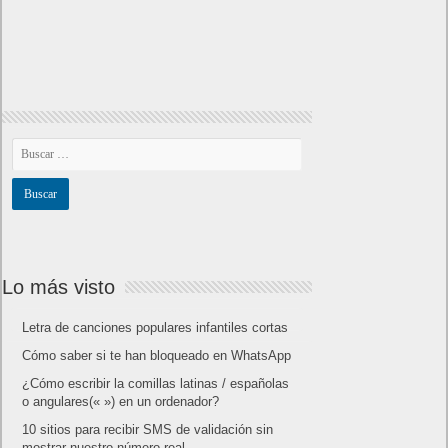
detalles sobre este juego, centrado en combates
estratégicos, que llegará en exclusiva a Nintendo
Switch
AMD Ryzen AI Halo ofrece hasta un 34%
velocidad a agentes en inferencia loca
Ya está disponible la nueva temporada de Apex
Legends: Marca
Super Robot Wars Y celebra el 35º aniversario de
la serie con una actualización gratuita y un nuevo
DLC disponible a partir de hoy
Calendario
octubre 2018
L
M
X
J
V
S
D
1
2
3
4
5
6
7
8
9
10
11
12
13
14
15
16
17
18
19
20
21
22
23
24
25
26
27
28
29
30
31
« Sep
Nov »