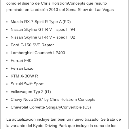
aplicaciones más entretenidas
PicsArt Animator
: Gif & Video. Creación de animaciones para
tus gifs y vídeos.
Anchor
: aplicación de audio con la que realizar grabaciones.
Perfecta para entrevistas y podcasts.
InColor – Libro de colorear
: colorea dibujos en tu móvil o
tablet.
Adobe Photoshop Sketch
: potente herramienta de dibujo
desarrollada por Adobe.
Simply Piano, de JoyTunes
: aprende a tocar el piano con
esta aplicación.
Las mejores apps del 2017 según Google. Mejores
aplicaciones sociales
Cookpad Recetas
: red social para compartir y crear recetas
de cocina.
Tandem: aprenda ingles y más idiomas
: una potente
aplicación con la que aprender nuevos idiomas.
Strava GPS Correr Ciclismo
: la app líder en la comunidad