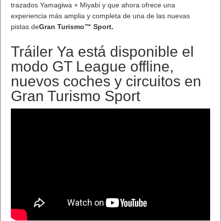
ciclista.
Kudos
: comunidad social pensada para los más pequeños.
Slack
: herramienta de comunicación para grupos,
especialmente los laborales.
Las mejores apps del 2017 según Google. Mejores
aplicaciones para el día a día
Simple Habit Meditation
: reduce el estrés con esta práctica
app de meditación.
Today Weather – Pronóstico & Radar
: una excelente
aplicación de meteorología.
Notebook – Tomar notas
: práctica app de notas que rivaliza
con el mismo Google Keep.
Contador de pasos -Podómetro, contador de calorías
: app
que contabiliza el ejercicio diario y las calorías quemadas.
My Fitness by Jillian Michaels
: ponte en forma con esta
app protagonizada por Jillian.
Las mejores apps del 2017 según Google. Más
innovadoras