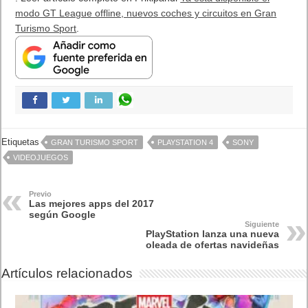
Messenger Lite
: la aplicación de mensajería de Facebook en
su “mínima” expresión.
Photo Editor – Photo Effects & Filter & Sticker
: edición de
fotos divertida y con stickers.
Sticker Photo Editor
: edición de fotos lúdica con la que
puedes hasta tatuarte.
Jokesphone: Bromas Telefónicas
: pues eso, una típica app
para gastar bromas a distancia.
¿Qué te parece la selección de Google? ¿Realmente son las
mejores aplicaciones de Android en 2017? ¿Cuál añadirías tú?
. Leer artículo completo en Frikipandi
Las mejores apps del
2017 según Google
.