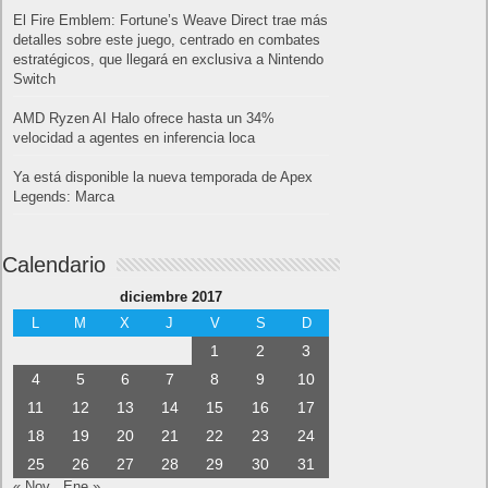
Amazon Prime
Amazon Prime Vídeo
Powered by
Frikipandi.com
.
Juan Cascón
Todos los derechos
reservados.
©
Home page
Copyright © 2019
Shangai
|
Como página de inico
|
Añadir
Buscador I.E - Firefox
|
Twitter
|
Facebook
|
Sitemap
|
Contacto