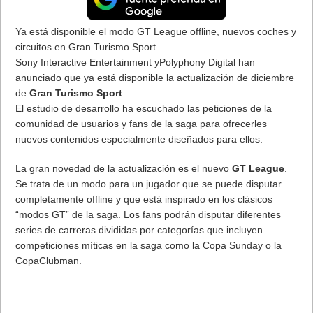
Elegir las
mejores aplicaciones y juegos Android
es muy
complicado. Google ha seleccionado
las mejores
aplicaciones de la Google Play
.
Aplicaciones, con un diseño elegante e inteligente, hacen
nuestra vida más fácil, enriquecen nuestro tiempo libre y nos
permiten conectar con más usuarios mientras navegamos por
la web. Aquí tienes las mejores aplicaciones del 2017 en
Google Play.
La selección de aplicaciones en la Google Play Store. Una
medalla de oro para cada tipo de app y podios divididos por
categorías. ¿Quieres conocer lo mejor en software?
Las mejores apps del 2017 según Google
para Android. Mejores aplicaciones
Android de 2017
El
top de aplicaciones
es variado y lleno de utilidad, como debe
ser. En esta selección, como ocurre también en juegos, no solo
entran las apps de 2017, Google ha elegido entre toda la
tienda con independencia de su año de publicación. Con esto