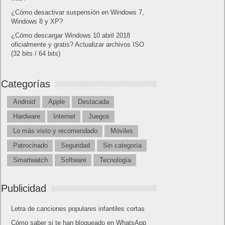
Lo más visto y recomendado
Buscar juegos
Las Recetas de Cocina
Buscador I.E - Firefox
Como página de inico
Facebook Frikipandi
Juegos Flash
Juego Mario
Juego Shangai
Todos los enlaces
Hitórico de Noticias del Blog