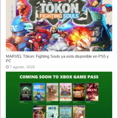
Etiquetas
Android
apps
Google
top
Previo
La sobre-confianza de tus clientes en las redes sociales puede
suponer una amenaza
Siguiente
Ya está disponible el modo GT League offline, nuevos coches y
circuitos en Gran Turismo Sport
Artículos relacionados
MARVEL Tōkon: Fighting Souls ya está disponible en PS5 y PC
7 agosto, 2026