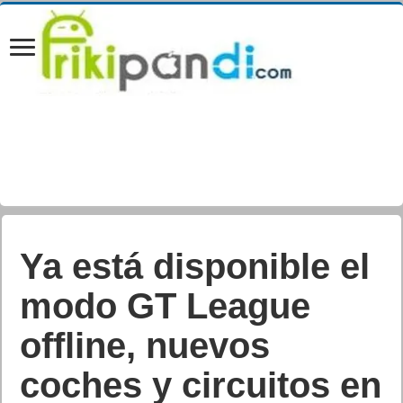
Las mejores apps del
2017 según Google
Juan Cascón Baños
Actualizada:
29/12/2017 16:38
Creada:
25/12/2017
Android
,
Destacada