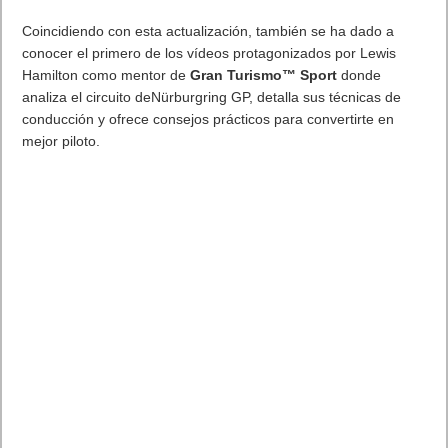
Pinterest
: red social dedicada a compartir y categorizar
fotografías.
Snapchat
: esta red social “efímera” se resiste a desaparecer.
Be My Eyes – Helping the blind
: aplicación con la que
podemos ayudar a personas con deficiencia visual.
Timbre: Cut, Join, Convert mp3
: edita tus canciones y audios
como un profesional.
Google Earth
: Google se destaca a sí misma, aunque tiene
buenas razones para ello.
Las mejores apps del 2017 según Google. Mejores
descubrimientos
Socratic – Ayuda con Matemáticas y Tareas
: el top 1 también
destaca aquí.
CastBox – El Podcast gratis número uno
: buen gestor y
reproductor de podcasts.
Gyroscope
: descubre todo lo que has hecho durante los días
anteriores.