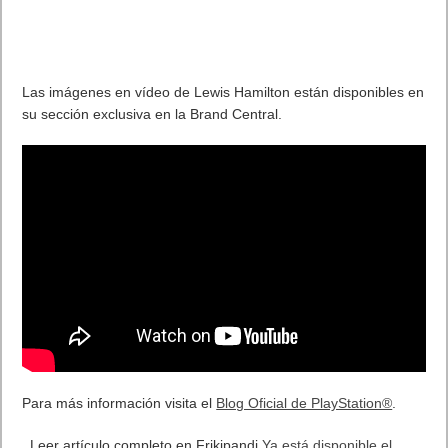
Libby, by OverDrive
: una aplicación para descubrir libros y
audiolibros de las bibliotecas cercanas.
notin – notes in notification
: creador de notas desde la barra
de notificaciones.
Las mejores apps del 2017 según Google. Mejores para
niños
Star Walk
: aplicación de astronimía pensada para los
peques.
Cursos de idiomas para niños
: el nombre ya lo dice todo.
El mundo de Miffy
: un juego para los más pequeños en el
que realizarán diversas tareas.
Pinkfong Formas y Colores
: los niños aprenderán
la geometría de forma muy divertida.
Villa Sago Mini
: un juego de creación a base de fichas con
dibujos.
Más populares
FaceApp
: la aplicación polémica que hace mayores y cambia
de sexo.