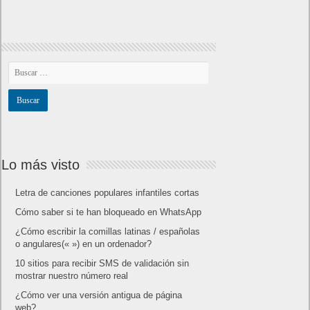
Próximamente en XBOX Game Pass: Gears of
War E-Day Open Beta, Mio: Memories in Orbit,
Cricket 26 y mucho más
El Fire Emblem: Fortune’s Weave Direct trae más
detalles sobre este juego, centrado en combates
estratégicos, que llegará en exclusiva a Nintendo
Switch
AMD Ryzen AI Halo ofrece hasta un 34%
velocidad a agentes en inferencia loca
Ya está disponible la nueva temporada de Apex
Legends: Marca
Calendario
diciembre 2017
L
M
X
J
V
S
D
1
2
3
4
5
6
7
8
9
10
11
12
13
14
15
16
17
18
19
20
21
22
23
24
25
26
27
28
29
30
31
« Nov
Ene »