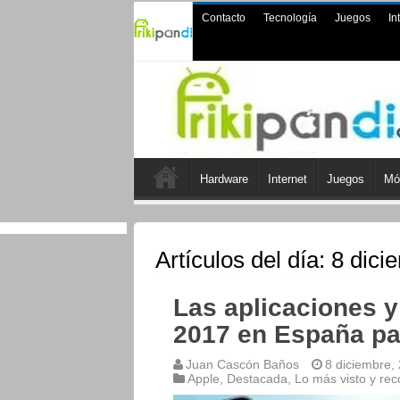
Contacto
Tecnología
Juegos
In
Hardware
Internet
Juegos
Mó
Artículos del día:
8 dici
Las aplicaciones 
2017 en España pa
Juan Cascón Baños
8 diciembre,
Apple
,
Destacada
,
Lo más visto y r