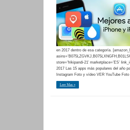
en 2017 dentro de esa categoría. [amazon_l
asins=’B075LZGVKJ,B075LXNGFH,B01LSUY
store=’frikipandi-21′ marketplace=’ES’ li
2017 Las 15 apps más populares del año 
Instagram Foto y vídeo VER YouTube Foto
Leer Mas »