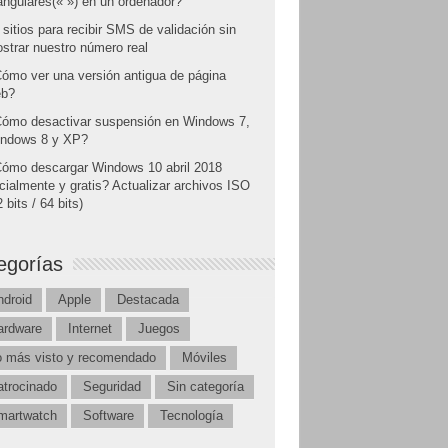
angulares(« ») en un ordenador?
 sitios para recibir SMS de validación sin
strar nuestro número real
ómo ver una versión antigua de página
b?
ómo desactivar suspensión en Windows 7,
ndows 8 y XP?
ómo descargar Windows 10 abril 2018
icialmente y gratis? Actualizar archivos ISO
 bits / 64 bits)
egorías
ndroid
Apple
Destacada
ardware
Internet
Juegos
o más visto y recomendado
Móviles
atrocinado
Seguridad
Sin categoría
martwatch
Software
Tecnología