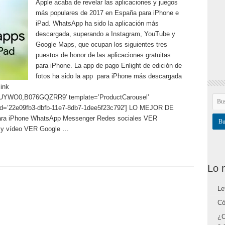
Apple acaba de revelar las aplicaciones y juegos
más populares de 2017 en España para iPhone e
iPad. WhatsApp ha sido la aplicación más
descargada, superando a Instagram, YouTube y
Google Maps, que ocupan los siguientes tres
puestos de honor de las aplicaciones gratuitas
para iPhone. La app de pago Enlight de edición de
fotos ha sido la app para iPhone más descargada
ink
WO0,B076GQZRR9′ template=’ProductCarousel’
nk_id=’22e09fb3-dbfb-11e7-8db7-1dee5f23c792′] LO MEJOR DE
para iPhone WhatsApp Messenger Redes sociales VER
 y vídeo VER Google …
Lo 
Le
Có
¿C