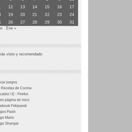
1
12
13
14
15
16
17
8
19
20
21
22
23
24
5
26
27
28
29
30
31
ov
Ene »
más visto y recomendado
car juegos
 Recetas de Cocina
cador I.E - Firefox
o página de inico
ebook Frikipandi
gos Flash
go Mario
go Shangai