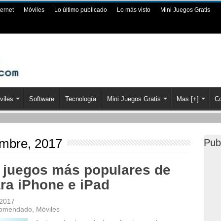
ternet
Móviles
Lo último publicado
Lo más visto
Mini Juegos Gratis
viles
Software
Tecnología
Mini Juegos Gratis
Mas [+]
Co
embre, 2017
Pub
y juegos más populares de
ra iPhone e iPad
 2017
ecomendado
,
Móviles