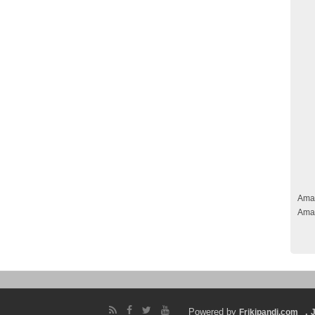
Ama
Ama
Powered by
.
Frikipandi.com