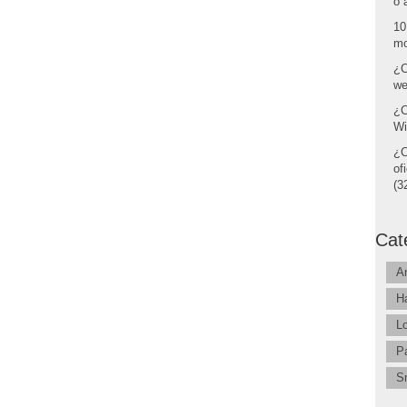
o 
10
mo
¿C
we
¿C
Wi
¿C
of
(32
Cat
A
H
L
P
S