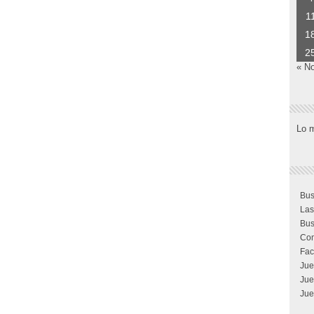
1
1
2
« N
Lo 
Bus
Las
Bus
Com
Fac
Jue
Jue
Jue