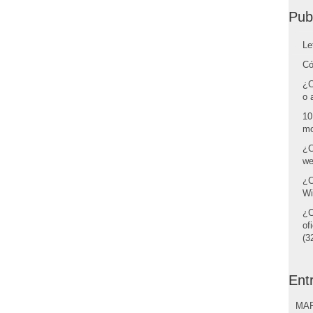
Pub
Le
Có
¿C
o 
10
mo
¿C
we
¿C
Wi
¿C
of
(32
Ent
MAR