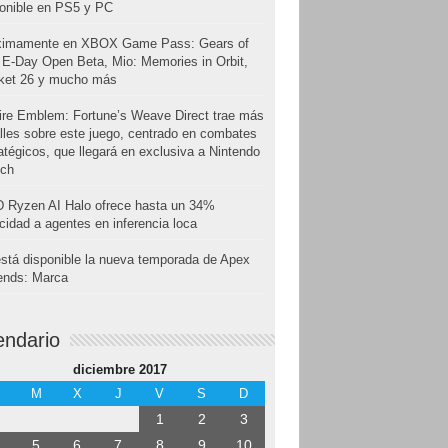
onible en PS5 y PC
ximamente en XBOX Game Pass: Gears of
E-Day Open Beta, Mio: Memories in Orbit,
cket 26 y mucho más
ire Emblem: Fortune’s Weave Direct trae más
lles sobre este juego, centrado en combates
atégicos, que llegará en exclusiva a Nintendo
tch
 Ryzen AI Halo ofrece hasta un 34%
cidad a agentes en inferencia loca
stá disponible la nueva temporada de Apex
ends: Marca
endario
diciembre 2017
M
X
J
V
S
D
1
2
3
5
6
7
8
9
10