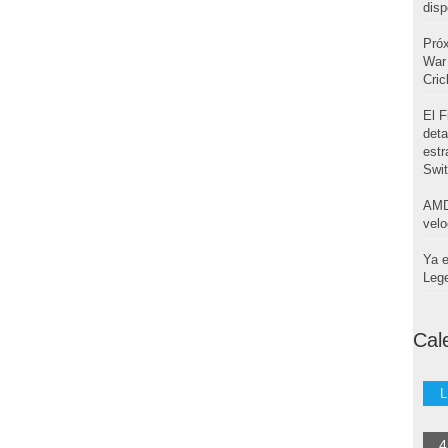
disp
Pró
War 
Cri
El F
deta
estr
Swi
AMD
velo
Ya e
Leg
Cal
L
4