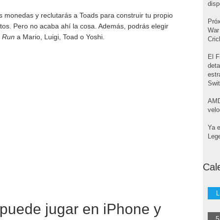
disp
s monedas y reclutarás a Toads para construir tu propio
Pró
ntos. Pero no acaba ahí la cosa. Además, podrás elegir
War 
o Run
a Mario, Luigi, Toad o Yoshi.
Cri
El F
deta
estr
Swi
AMD
velo
Ya e
Leg
Cal
L
 puede jugar en iPhone y
5