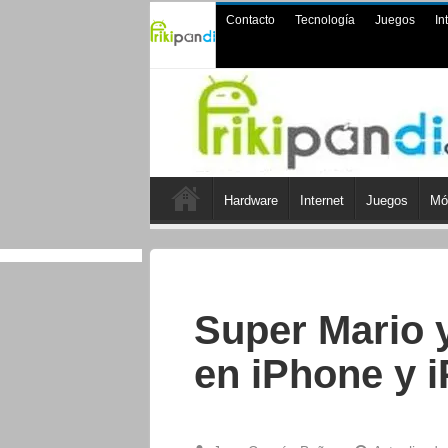
Contacto
Tecnología
Juegos
In
Hardware
Internet
Juegos
Mó
Super Mario 
en iPhone y 