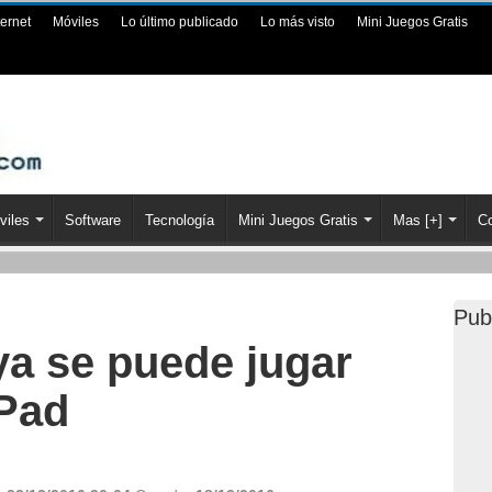
ternet
Móviles
Lo último publicado
Lo más visto
Mini Juegos Gratis
viles
Software
Tecnología
Mini Juegos Gratis
Mas [+]
Co
Pub
ya se puede jugar
iPad