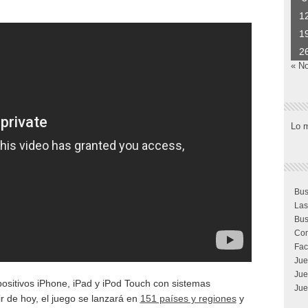
1
1
2
« N
Lo 
Bus
Las
Bus
Com
Fac
Jue
Jue
ositivos iPhone, iPad y iPod Touch con sistemas
Jue
ir de hoy, el juego se lanzará en
151 países y regiones
y