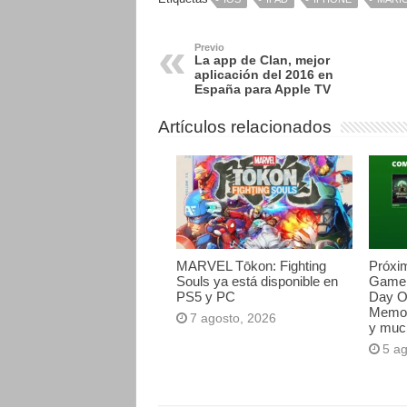
Previo
La app de Clan, mejor
aplicación del 2016 en
España para Apple TV
Artículos relacionados
MARVEL Tōkon: Fighting
Próxi
Souls ya está disponible en
Game 
PS5 y PC
Day O
Memori
7 agosto, 2026
y muc
5 a