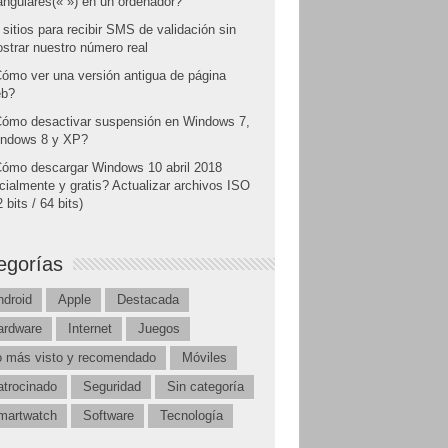
angulares(« ») en un ordenador?
 sitios para recibir SMS de validación sin
strar nuestro número real
ómo ver una versión antigua de página
b?
ómo desactivar suspensión en Windows 7,
ndows 8 y XP?
ómo descargar Windows 10 abril 2018
icialmente y gratis? Actualizar archivos ISO
 bits / 64 bits)
egorías
ndroid
Apple
Destacada
ardware
Internet
Juegos
o más visto y recomendado
Móviles
atrocinado
Seguridad
Sin categoría
martwatch
Software
Tecnología