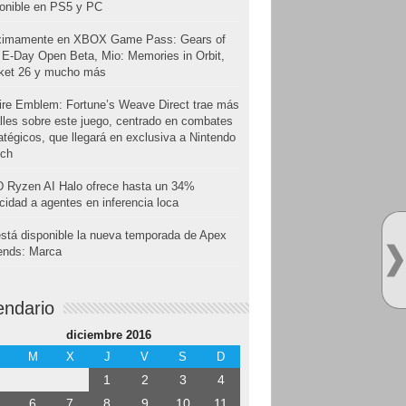
onible en PS5 y PC
ximamente en XBOX Game Pass: Gears of
E-Day Open Beta, Mio: Memories in Orbit,
cket 26 y mucho más
ire Emblem: Fortune’s Weave Direct trae más
lles sobre este juego, centrado en combates
atégicos, que llegará en exclusiva a Nintendo
tch
 Ryzen AI Halo ofrece hasta un 34%
cidad a agentes en inferencia loca
stá disponible la nueva temporada de Apex
ends: Marca
endario
diciembre 2016
M
X
J
V
S
D
1
2
3
4
6
7
8
9
10
11