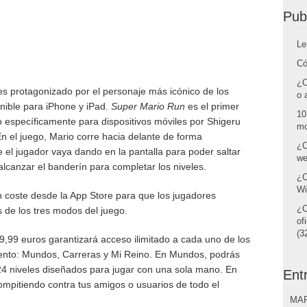
Pub
Le
Có
¿C
les protagonizado por el personaje más icónico de los
o 
nible para iPhone y iPad.
Super Mario Run
es el primer
10
 específicamente para dispositivos móviles por Shigeru
mo
 el juego, Mario corre hacia delante de forma
¿C
el jugador vaya dando en la pantalla para poder saltar
we
lcanzar el banderín para completar los niveles.
¿C
Wi
n coste desde la App Store para que los jugadores
¿C
 de los tres modos del juego.
of
(32
,99 euros garantizará acceso ilimitado a cada uno de los
iento: Mundos, Carreras y Mi Reino. En Mundos, podrás
4 niveles diseñados para jugar con una sola mano. En
Ent
mpitiendo contra tus amigos o usuarios de todo el
MAR