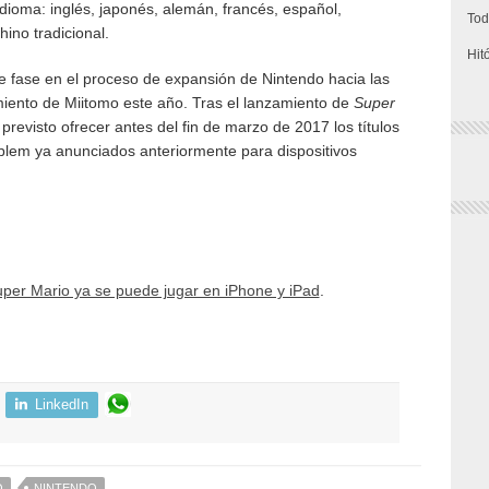
idioma: inglés, japonés, alemán, francés, español,
Tod
hino tradicional.
Hit
te fase en el proceso de expansión de Nintendo hacia las
iento de Miitomo este año. Tras el lanzamiento de
Super
previsto ofrecer antes del fin de marzo de 2017 los títulos
mblem ya anunciados anteriormente para dispositivos
per Mario ya se puede jugar en iPhone y iPad
.
LinkedIn
O
NINTENDO