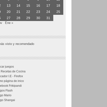
2
13
14
15
16
17
18
9
20
21
22
23
24
25
6
27
28
29
30
31
ov
Ene »
más visto y recomendado
car juegos
 Recetas de Cocina
cador I.E - Firefox
o página de inico
ebook Frikipandi
gos Flash
go Mario
go Shangai