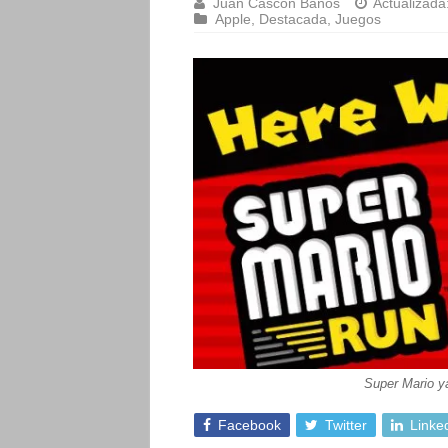
Juan Cascón Baños
Actualizada
Apple
,
Destacada
,
Juegos
Super Mario y
Facebook
Twitter
Linke