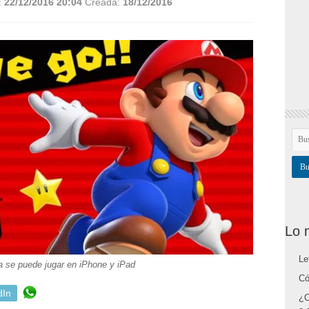
:
22/12/2016 20:04
Creada:
18/12/2016
Lo 
Le
a se puede jugar en iPhone y iPad
Có
dIn
¿C