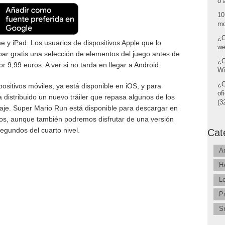
o 
10
mo
¿C
 y iPad. Los usuarios de dispositivos Apple que lo
we
ar gratis una selección de elementos del juego antes de
¿C
r 9,99 euros. A ver si no tarda en llegar a Android.
Wi
¿C
ositivos móviles, ya está disponible en iOS, y para
of
 distribuido un nuevo tráiler que repasa algunos de los
(32
je. Super Mario Run está disponible para descargar en
ros, aunque también podremos disfrutar de una versión
segundos del cuarto nivel.
Cat
A
H
L
P
S