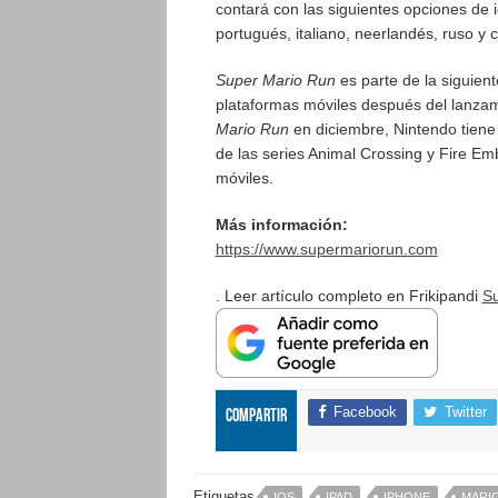
contará con las siguientes opciones de 
portugués, italiano, neerlandés, ruso y c
Super Mario Run
es parte de la siguien
plataformas móviles después del lanzam
Mario Run
en diciembre, Nintendo tiene 
de las series Animal Crossing y Fire E
móviles.
Más información:
https://www.supermariorun.com
. Leer artículo completo en Frikipandi
Su
Facebook
Twitter
Compartir
Etiquetas
IOS
IPAD
IPHONE
MARI