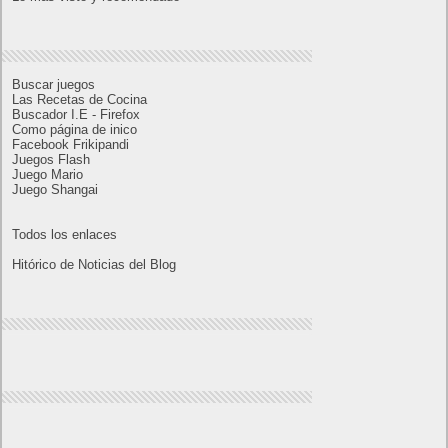
Ya está disponible la nueva temporada de Apex
Legends: Marca
Calendario
septiembre 2016
L
M
X
J
V
S
D
1
2
3
4
5
6
7
8
9
10
11
12
13
14
15
16
17
18
19
20
21
22
23
24
25
26
27
28
29
30
« Ago
Oct »
Lo más visto y recomendado