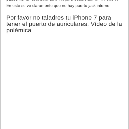
Apple necesitaba espacio para el nuevo botón de inicio. Se
puede ver en el
tutorial de iFixit para desmontar un iPhone 7
.
En este se ve claramente que no hay puerto jack interno.
Por favor no taladres tu
iPhone 7 para tener el puerto
de auriculares. Vídeo de la
polémica