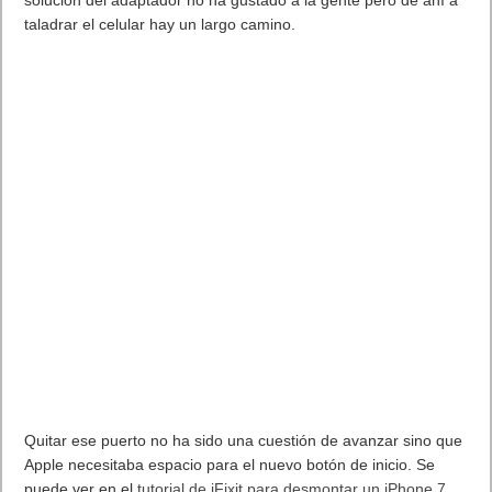
flamante iPhone 7 como un caro pisapapeles. Esta claro que la
solución del adaptador no ha gustado a la gente pero de ahí a
taladrar el celular hay un largo camino.
Quitar ese puerto no ha sido una cuestión de avanzar sino que