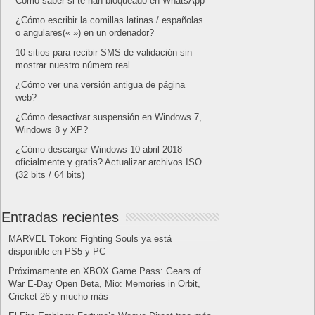
Categorías
Android
Apple
Destacada
Hardware
Internet
Juegos
Lo más visto y recomendado
Móviles
Patrocinado
Seguridad
Sin categoría
Smartwatch
Software
Tecnología
Publicidad
Letra de canciones populares infantiles cortas
Cómo saber si te han bloqueado en WhatsApp
¿Cómo escribir la comillas latinas / españolas
o angulares(« ») en un ordenador?
10 sitios para recibir SMS de validación sin
mostrar nuestro número real
¿Cómo ver una versión antigua de página
web?