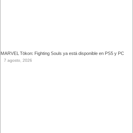
Sonic
Siguiente
XCOM 2 ya está disponible
para PS4 y Xbox One
Artículos relacionados
MARVEL Tōkon: Fighting Souls ya está disponible en PS5 y
PC
7 agosto, 2026