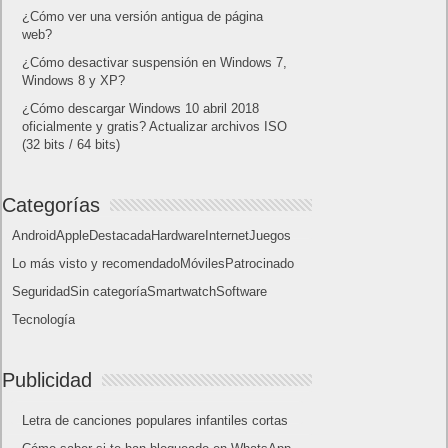
Lo más visto
Letra de canciones populares infantiles cortas
Cómo saber si te han bloqueado en WhatsApp
¿Cómo escribir la comillas latinas / españolas
o angulares(« ») en un ordenador?
10 sitios para recibir SMS de validación sin
mostrar nuestro número real
¿Cómo ver una versión antigua de página
web?
¿Cómo desactivar suspensión en Windows 7,
Windows 8 y XP?
¿Cómo descargar Windows 10 abril 2018
oficialmente y gratis? Actualizar archivos ISO
(32 bits / 64 bits)