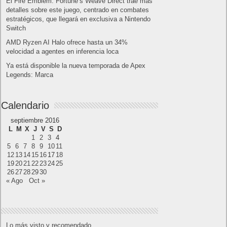
¿Cómo desactivar suspensión en Windows 7,
Windows 8 y XP?
¿Cómo descargar Windows 10 abril 2018
oficialmente y gratis? Actualizar archivos ISO
(32 bits / 64 bits)
Entradas recientes
MARVEL Tōkon: Fighting Souls ya está
disponible en PS5 y PC
Próximamente en XBOX Game Pass: Gears of
War E-Day Open Beta, Mio: Memories in Orbit,
Cricket 26 y mucho más
El Fire Emblem: Fortune’s Weave Direct trae más
detalles sobre este juego, centrado en combates
estratégicos, que llegará en exclusiva a Nintendo
Switch
AMD Ryzen AI Halo ofrece hasta un 34%
velocidad a agentes en inferencia loca