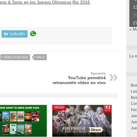
rio & Sonic en los Juegos Olímpicos Rio 2016
.
1
2
2
« M
LinkedIn
Lo 
VIDEOJUEGOS
WII U
Siguiente
YouTube permitirá
retransmitir vídeo en vivo
Bus
Las
Bus
Com
Fac
Jue
Jue
Jue