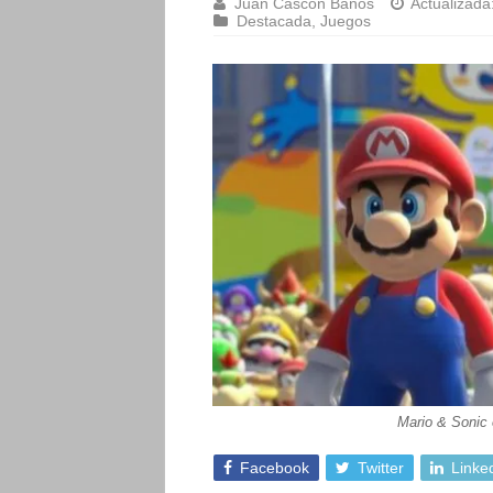
Juan Cascón Baños
Actualizada
Destacada
,
Juegos
Mario & Sonic 
Facebook
Twitter
Linke