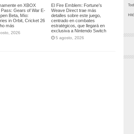
mamente en XBOX
El Fire Emblem: Fortune’s
Tod
Pass: Gears of War E-
Weave Direct trae más
pen Beta, Mio:
detalles sobre este juego,
Hit
es in Orbit, Cricket 26
centrado en combates
ho más
estratégicos, que llegará en
exclusiva a Nintendo Switch
gosto, 2026
5 agosto, 2026