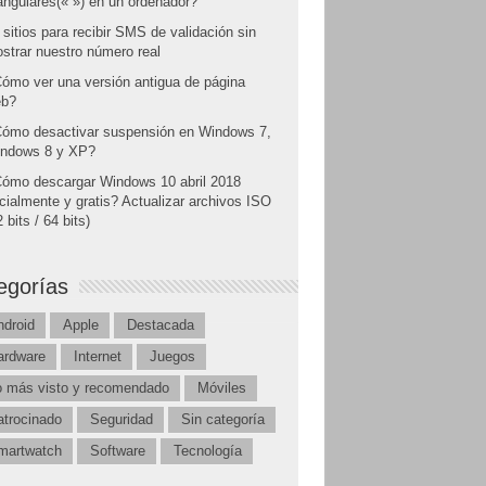
angulares(« ») en un ordenador?
 sitios para recibir SMS de validación sin
strar nuestro número real
ómo ver una versión antigua de página
b?
ómo desactivar suspensión en Windows 7,
ndows 8 y XP?
ómo descargar Windows 10 abril 2018
icialmente y gratis? Actualizar archivos ISO
 bits / 64 bits)
egorías
ndroid
Apple
Destacada
ardware
Internet
Juegos
o más visto y recomendado
Móviles
atrocinado
Seguridad
Sin categoría
martwatch
Software
Tecnología