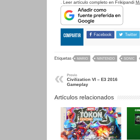
. Leer artículo completo en Frikipandi
Ma
Facebook
Twitter
Compartir
Etiquetas
MARIO
NINTENDO
SONIC
Previo
Civilization VI – E3 2016
Gameplay
Artículos relacionados