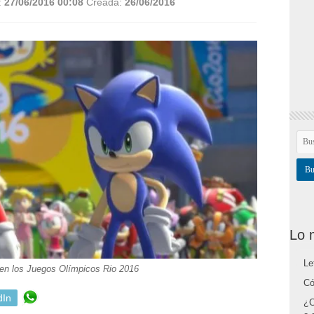
:
27/06/2016 00:08
Creada:
26/06/2016
Lo 
Le
en los Juegos Olímpicos Rio 2016
Có
dIn
¿C