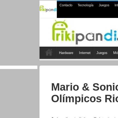
Contacto
Tecnología
Juegos
In
Hardware
Internet
Juegos
Mó
Mario & Soni
Olímpicos Ri