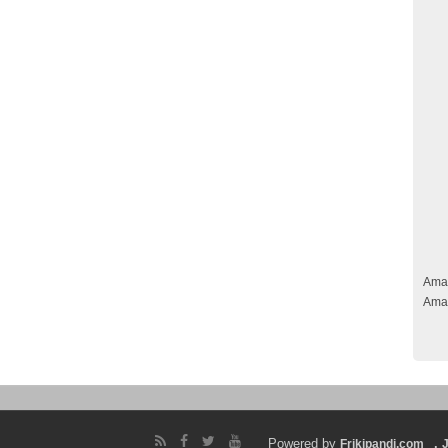
Ama
Ama
Powered by
.
Frikipandi.com