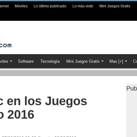
ternet
Móviles
Lo último publicado
Lo más visto
Mini Juegos Gratis
viles
Software
Tecnología
Mini Juegos Gratis
Mas [+]
Co
Pub
c en los Juegos
o 2016