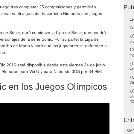
Pub
juego tras completar 25 competiciones y permitirán
cionales. Si algo sabe hacer bien Nintendo son juegos
Le
Có
o de Sonic, dará comienzo la Liga de Sonic, que pondrá
¿C
personajes de la serie Sonic. Por su parte, la Liga de
o 
amiibo de Mario y hará que los jugadores se enfrenten a
10
io.
mo
¿C
io 2016 está disponible desde este viernes 24 de junio
we
4,95 euros para Wii U y para Nintendo 3DS por 34,95€.
¿C
Wi
ic en los Juegos Olímpicos
¿C
of
(32
Ent
MAR