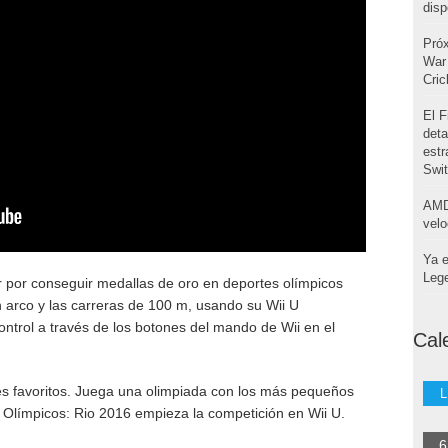
disp
Pró
War 
Cri
El F
deta
estr
Swi
AMD
velo
Ya e
Leg
 por conseguir medallas de oro en deportes olímpicos
n arco y las carreras de 100 m, usando su Wii U
ntrol a través de los botones del mando de Wii en el
Cal
es favoritos. Juega una olimpiada con los más pequeños
L
 Olímpicos: Rio 2016 empieza la competición en Wii U.
6