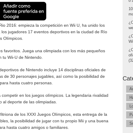
o 
10
mo
¿C
Rio 2016: empieza la competición en Wii U, ha unido los
we
 los jugadores 17 eventos deportivos en la ciudad de Río
¿C
os Olímpicos.
Wi
¿C
es favoritos. Juega una olimpiada con los más pequeños
of
n tu Wii-U de Nintendo.
(32
deportivos de Nintendo incluye 14 disciplinas oficiales de
s de 30 personajes jugables, así como la posibilidad de
Cat
 para hasta cuatro personas.
A
 competir en los juegos olímpicos. La legendaria rivalidad
H
o al deporte de las olimpiadas.
L
fitriona de los XXXI Juegos Olímpicos, esta entrega de la
P
les, la posibilidad de jugar con tu propio Mii y una buena
S
ara hasta cuatro amigos o familiares.