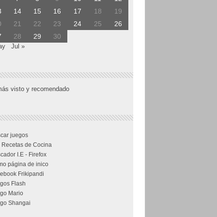
3
14
15
16
17
18
19
0
21
22
23
24
25
26
7
28
29
30
ay
Jul »
más visto y recomendado
car juegos
 Recetas de Cocina
cador I.E - Firefox
o página de inico
ebook Frikipandi
gos Flash
go Mario
go Shangai