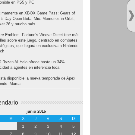
onible en PS5 y PC
ximamente en XBOX Game Pass: Gears of
E-Day Open Beta, Mio: Memories in Orbit,
cket 26 y mucho más
ire Emblem: Fortune’s Weave Direct trae más
lles sobre este juego, centrado en combates
atégicos, que llegará en exclusiva a Nintendo
tch
 Ryzen AI Halo ofrece hasta un 34%
cidad a agentes en inferencia loca
stá disponible la nueva temporada de Apex
ends: Marca
endario
junio 2016
M
X
J
V
S
D
1
2
3
4
5
7
8
9
10
11
12