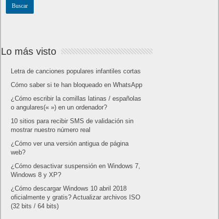
Patrocinado
Seguridad
Sin categoría
Smartwatch
Software
Tecnología
Publicidad
Letra de canciones populares infantiles cortas
Cómo saber si te han bloqueado en WhatsApp
¿Cómo escribir la comillas latinas / españolas
o angulares(« ») en un ordenador?
10 sitios para recibir SMS de validación sin
mostrar nuestro número real
¿Cómo ver una versión antigua de página
web?
¿Cómo desactivar suspensión en Windows 7,
Windows 8 y XP?
¿Cómo descargar Windows 10 abril 2018
oficialmente y gratis? Actualizar archivos ISO
(32 bits / 64 bits)