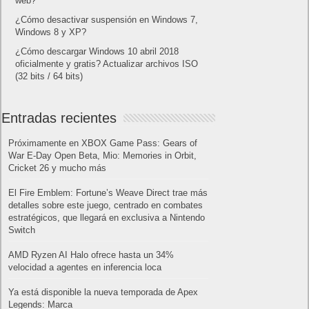
junio 2016
L
M
X
J
V
S
D
1
2
3
4
5
6
7
8
9
10
11
12
13
14
15
16
17
18
19
20
21
22
23
24
25
26
27
28
29
30
« May
Jul »
Lo más visto y recomendado
Buscar juegos
Las Recetas de Cocina
Buscador I.E - Firefox
Como página de inico
Facebook Frikipandi