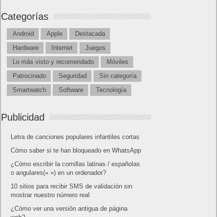
Entradas recientes
Próximamente en XBOX Game Pass: Gears of
War E-Day Open Beta, Mio: Memories in Orbit,
Cricket 26 y mucho más
El Fire Emblem: Fortune’s Weave Direct trae más
detalles sobre este juego, centrado en combates
estratégicos, que llegará en exclusiva a Nintendo
Switch
AMD Ryzen AI Halo ofrece hasta un 34%
velocidad a agentes en inferencia loca
Ya está disponible la nueva temporada de Apex
Legends: Marca
Super Robot Wars Y celebra el 35º aniversario de
la serie con una actualización gratuita y un nuevo
DLC disponible a partir de hoy
Calendario