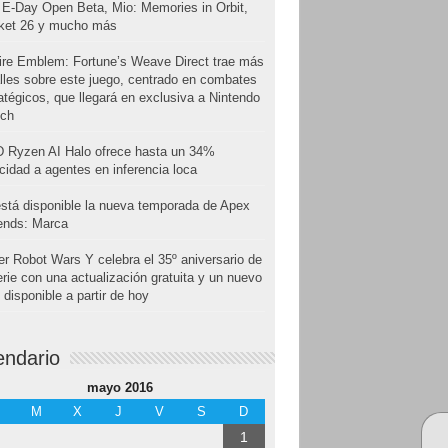
E-Day Open Beta, Mio: Memories in Orbit,
cket 26 y mucho más
ire Emblem: Fortune’s Weave Direct trae más
lles sobre este juego, centrado en combates
atégicos, que llegará en exclusiva a Nintendo
tch
 Ryzen AI Halo ofrece hasta un 34%
cidad a agentes en inferencia loca
stá disponible la nueva temporada de Apex
ends: Marca
r Robot Wars Y celebra el 35º aniversario de
erie con una actualización gratuita y un nuevo
disponible a partir de hoy
endario
mayo 2016
M
X
J
V
S
D
1