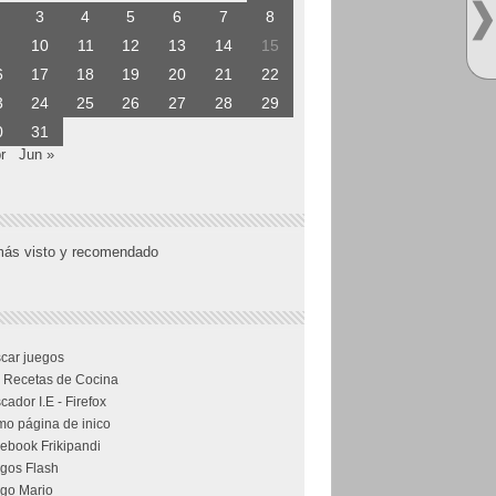
3
4
5
6
7
8
10
11
12
13
14
15
6
17
18
19
20
21
22
3
24
25
26
27
28
29
0
31
r
Jun »
más visto y recomendado
car juegos
 Recetas de Cocina
cador I.E - Firefox
o página de inico
ebook Frikipandi
gos Flash
go Mario