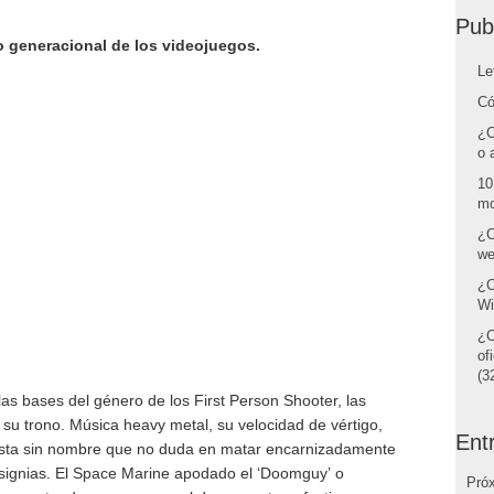
Pub
 generacional de los videojuegos.
Le
Có
¿C
o 
10
mo
¿C
we
¿C
Wi
¿C
of
(32
s bases del género de los First Person Shooter, las
su trono. Música heavy metal, su velocidad de vértigo,
Ent
onista sin nombre que no duda en matar encarnizadamente
signias. El Space Marine apodado el ‘Doomguy’ o
Pró