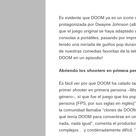
Es evidente que DOOM ya es un icono de
protagonizada por Dwayne Johnson (all
que el juego original se haya adaptado 
consolas a portátiles, pasando por impr
tenido una miríada de guiños pop durant
de nuestras comedias favoritas de la t
DOOM en un episodio!
Abriendo los
shooters
en primera per
Es fácil ver por qué DOOM ha calado ta
primer
shooter
en primera persona –Wolf
género–, sí que fue el juego que los pop
persona (FPS, por sus siglas en inglés)” 
la comunidad llamaba “clones de DOOM”
qué tenía DOOM para convertirse en un 
nada,
nada
igual”, comenta el productor
complejos… y condenadamente difícil. “