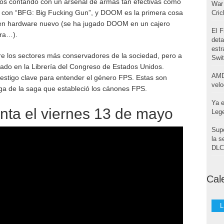
os contando con un arsenal de armas tan efectivas como
War 
s con “BFG: Big Fucking Gun”, y DOOM es la primera cosa
Cri
 en hardware nuevo (se ha jugado DOOM en un cajero
El F
ora…).
deta
estr
e los sectores más conservadores de la sociedad, pero a
Swi
vado en la Librería del Congreso de Estados Unidos.
AMD
 testigo clave para entender el género FPS. Estas son
velo
ga de la saga que estableció los cánones FPS.
Ya e
nta el viernes 13 de mayo
Leg
Supe
la s
DLC 
Cal
L