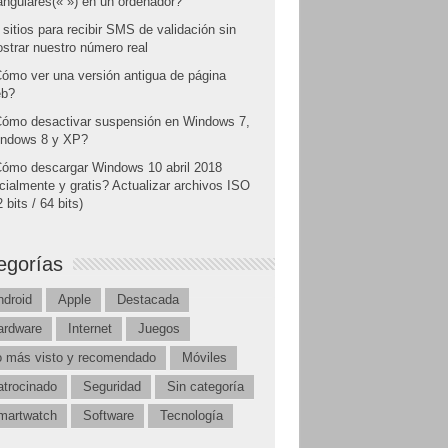
angulares(« ») en un ordenador?
 sitios para recibir SMS de validación sin
strar nuestro número real
ómo ver una versión antigua de página
b?
ómo desactivar suspensión en Windows 7,
ndows 8 y XP?
ómo descargar Windows 10 abril 2018
icialmente y gratis? Actualizar archivos ISO
 bits / 64 bits)
egorías
ndroid
Apple
Destacada
ardware
Internet
Juegos
o más visto y recomendado
Móviles
atrocinado
Seguridad
Sin categoría
martwatch
Software
Tecnología