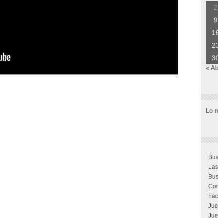
2
9
1
2
3
« Ab
Lo 
Bus
Las
Bus
Com
Fac
Jue
Jue