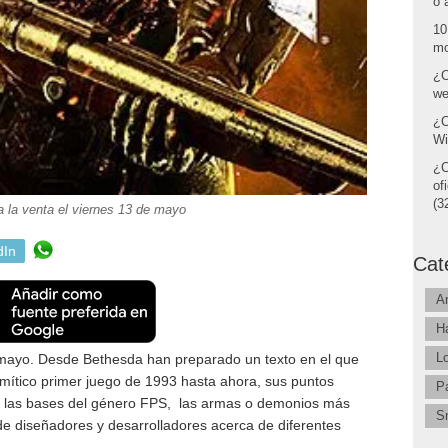
o 
10
mo
¿C
we
¿C
Wi
¿C
of
(32
la venta el viernes 13 de mayo
dIn
Cat
A
H
L
 mayo. Desde Bethesda han preparado un texto en el que
mítico primer juego de 1993 hasta ahora, sus puntos
P
do las bases del género FPS, las armas o demonios más
S
de diseñadores y desarrolladores acerca de diferentes