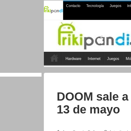
Contacto
Tecnología
Juegos
In
Hardware
Internet
Juegos
Mó
DOOM sale a l
13 de mayo