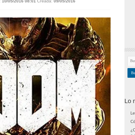
:
10/05/2016 08:01
Creada:
09/05/2016
Lo 
Le
Có
¿C