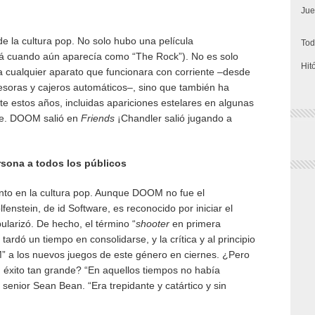
Jue
 la cultura pop. No solo hubo una película
Tod
á cuando aún aparecía como “The Rock”). No es solo
Hit
a cualquier aparato que funcionara con corriente –desde
esoras y cajeros automáticos–, sino que también ha
e estos años, incluidas apariciones estelares en algunas
ele. DOOM salió en
Friends
¡Chandler salió jugando a
sona a todos los públicos
nto en la cultura pop. Aunque DOOM no fue el
enstein, de id Software, es reconocido por iniciar el
ularizó. De hecho, el término “
shooter
en primera
tardó un tiempo en consolidarse, y la crítica y al principio
 a los nuevos juegos de este género en ciernes. ¿Pero
éxito tan grande? “En aquellos tiempos no había
 senior Sean Bean. “Era trepidante y catártico y sin