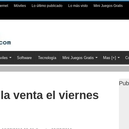
ternet
Móviles
Lo último publicado
Lo más visto
Mini Juegos Gratis
viles
Software
Tecnología
Mini Juegos Gratis
Mas [+]
Co
Pub
a venta el viernes