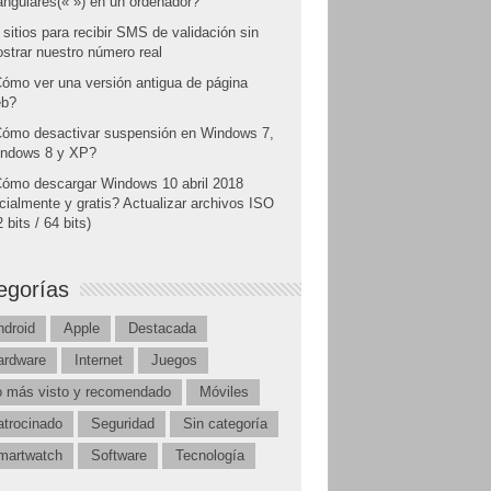
angulares(« ») en un ordenador?
 sitios para recibir SMS de validación sin
strar nuestro número real
ómo ver una versión antigua de página
b?
ómo desactivar suspensión en Windows 7,
ndows 8 y XP?
ómo descargar Windows 10 abril 2018
icialmente y gratis? Actualizar archivos ISO
 bits / 64 bits)
egorías
ndroid
Apple
Destacada
ardware
Internet
Juegos
o más visto y recomendado
Móviles
atrocinado
Seguridad
Sin categoría
martwatch
Software
Tecnología