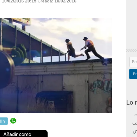
:
10/02/2016 20:15
Creada:
10/02/2016
Lo 
Le
dIn
Có
¿C