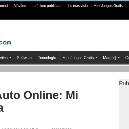
ternet
Móviles
Lo último publicado
Lo más visto
Mini Juegos Gratis
viles
Software
Tecnología
Mini Juegos Gratis
Mas [+]
Co
Pub
uto Online: Mi
a