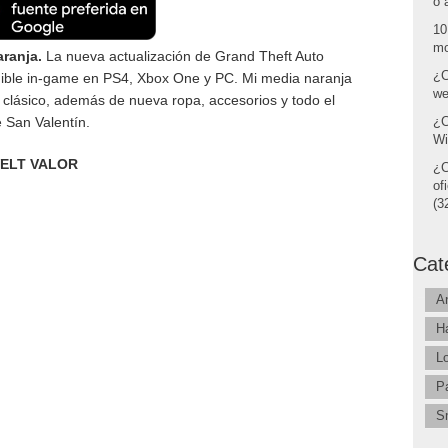
o 
10
mo
aranja.
La nueva actualización de Grand Theft Auto
¿C
nible in-game en PS4, Xbox One y PC. Mi media naranja
we
 clásico, además de nueva ropa, accesorios y todo el
e San Valentín.
¿C
Wi
ELT VALOR
¿C
of
(32
Cat
A
H
L
P
S