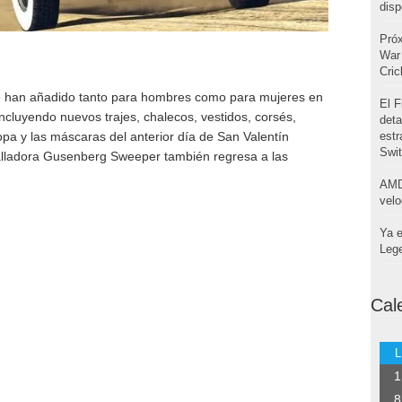
disp
Pró
War 
Cri
e han añadido tanto para hombres como para mujeres en
El F
incluyendo nuevos trajes, chalecos, vestidos, corsés,
deta
pa y las máscaras del anterior día de San Valentín
estr
Swi
alladora Gusenberg Sweeper también regresa a las
AMD
velo
Ya e
Leg
Cal
L
1
8