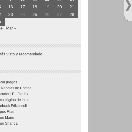
5
16
17
18
19
20
21
2
23
24
25
26
27
28
9
ne
Mar »
más visto y recomendado
car juegos
 Recetas de Cocina
cador I.E - Firefox
o página de inico
ebook Frikipandi
gos Flash
go Mario
go Shangai