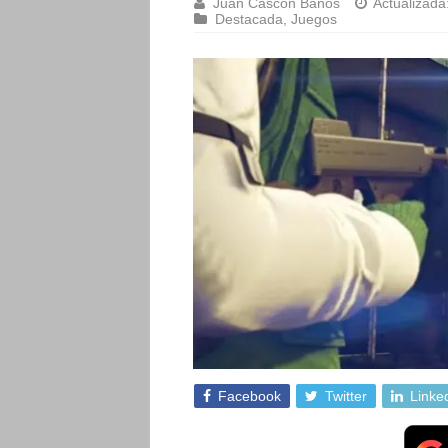
Juan Cascón Baños
Actualizada
Destacada
,
Juegos
Facebook
Twitter
Linke