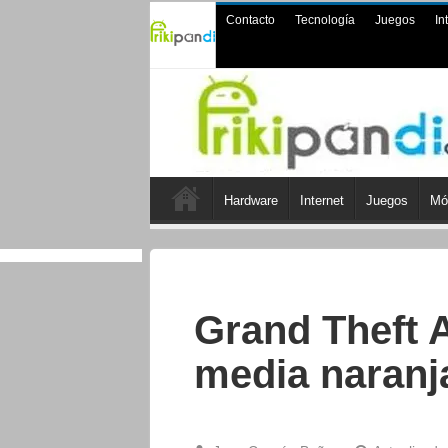
Contacto
Tecnología
Juegos
In
Hardware
Internet
Juegos
Mó
Grand Theft A
media naranj