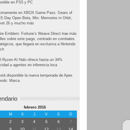
onible en PS5 y PC
ximamente en XBOX Game Pass: Gears of
E-Day Open Beta, Mio: Memories in Orbit,
cket 26 y mucho más
ire Emblem: Fortune’s Weave Direct trae más
lles sobre este juego, centrado en combates
atégicos, que llegará en exclusiva a Nintendo
tch
 Ryzen AI Halo ofrece hasta un 34%
cidad a agentes en inferencia loca
stá disponible la nueva temporada de Apex
ends: Marca
endario
febrero 2016
M
X
J
V
S
D
2
3
4
5
6
7
9
10
11
12
13
14