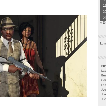
1
2
2
« E
Lo 
Bus
Las
Bus
Com
Fac
Jue
Jue
Jue