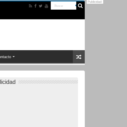
Publicidad:
ntacto
licidad