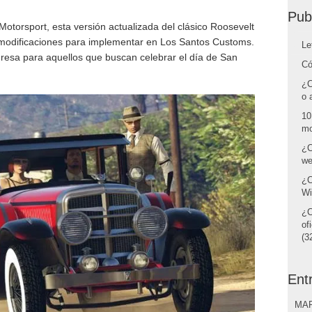
Pub
otorsport, esta versión actualizada del clásico Roosevelt
modificaciones para implementar en Los Santos Customs.
Le
gresa para aquellos que buscan celebrar el día de San
Có
¿C
o 
10
mo
¿C
we
¿C
Wi
¿C
of
(32
Ent
MAR