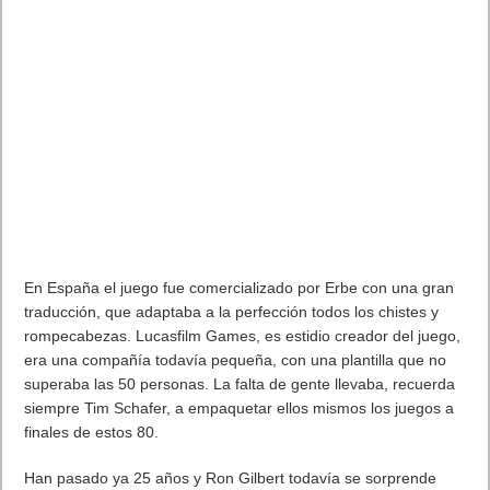
Una novedad intersante de Apple TV: no se limitará a iTunes,
también buscará en servicios como Netflix, Hulu, HBO y otros.
Juegos que antes estaban en consolas.
Disney Infinity
,
Guitar
Hero
.
Shadowmatic, Hipster Whale’s
Crossy Road
, Beat Sport,
…
Cambiara el mercado de los juegos.¿Será algo parecido
como la Wii? Es decir apuesta por los juegos casuales y
divertidos, que tiemble Nintendo. La frontera con los
videojuegos se reduce con el Apple TV. El jugador ocasional y
para los juegos en familia con niños, ya no solo tienes la Wii U.