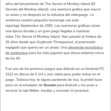
Evento de Apple de hoy es probable lo que más nos llama la
atención en el mundo de la tecnol´gia en Septiembre del 2015.
Estamos esperado las evoluciones de hardware de
Apple.Keynote Apple en directo iPhone 6S, iPhone 6S Plus,
iPad Pro, WatchOS 2, Apple TV. Actualizaciones del
iPhone 6S,
Apple TV,el iPad y iPad Pro
, cada uno mejorado un poco
más, nuevas características pero ninguna sorpresa para los
analistas. ¿Ha perdido Apple la capacidad de sorprender? Lo
que Apple sigue haciendo muy bien es marketing. Eso si no
hay duda lso beneficios en Apple seguirán creciendo.
Ha dado a conocer el iPhone 6S y iPhone 6S Plus. Mismo
aspecto que sus predecesores, pero con procesadores más
rápidos, una cámara mejorada y Fuerza del tacto, la
retroalimentación háptica ya forman parte de los nuevos
trackpad del MacBook y el reloj de Apple.
iPad Pro.
El tan rumoreado y cacareado tablet pensado para el