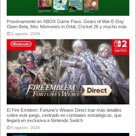
tiene LTE.uevos dispositivos vienen acompañados de toda una
serie de nuevas fundas de colores y cargadores. Habrá
versiones de 16, 32, 64 y 128 GB, que estarán disponibles a
partir del 25 de septiembre en una serie de países entre los
que no está España. Tendremos que esperar, pues, a la
segunda tanda, cuando los nuevos iPhones empiecen
a comercialzarse en otros 130 países. El nuevo sistma
operarivo de la compañía, iOS 9, se podrá descargar a partir
del 16 de septiembre en todo el mundo.
En cuanto al precio, en principio hasta el próximo 25 de
septiembre no estaría a la venta, al menos en Estados Unidos.
Partiría de 699 euros el modelo iPhone 6s con 16 GB de
memoria y costaría 100 euros más a medida se va subiendo
de versión. Lo mismo pasaría con la versión iPhone 6s Plus,
pero en este caso comenzaría desde los 799 euros para la
versión con 16 GB y llegaría hasta los 999 euros con 128 GB.
Para mi lo mejor la sorpresa agradable del Apple TV. Si señor
muy buena pinta. El iPad Pro se acerca al segmento
profesional, aunque nunca sustituirá a un portátil para trabajar.