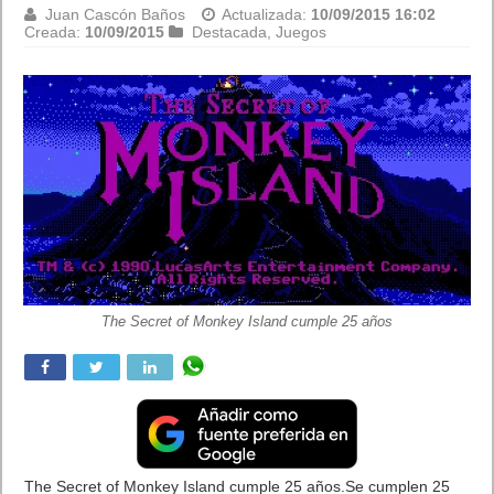
Apple TV
Juan Cascón Baños
Actualizada:
10/09/2015 16:05
Creada:
09/09/2015
Apple
,
Destacada
,
Hardware
,
Lo más visto y
recomendado
,
Móviles