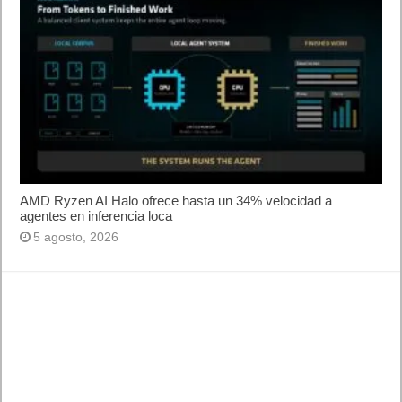
Y lo esperado en el iPhone. Lo peor ningún bombazo para
decir Wow! La manzana mordida lo ha vuelto a hacer, ha
creado expectación y hablaremos los próximos días de ella.
Keynote Apple en directo iPhone 6S, iPhone 6S Plus, iPad Pro,
WatchOS 2, Apple TV. Siga el directo en vivo de Apple que está
disponible a través de un canal dedicado en el set-top box
Apple TV o el navegador Safari en OS X (10.8.5 y superior) y
los dispositivos iOS (iOS 6 y superior).A partir de las 19:00 hora
española. En la url
http://www.apple.com/live
¿Cómo ver la keynote de Apple en directo
desde un PC o dispositivo de Apple?
El evento se podrá seguir en directo a través de
su web
, con
condiciones, aunque esta vez sí se podrá seguir de forma
oficial a través de dispositivos con Windows.
Desde Mac.
Todos los usuarios de ordenadores de la
compañía podrán ver desde la web de Apple la conferencia en
directo. Para ello sólo tendrán que acceder a ella a través de