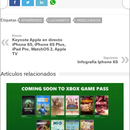
Anuncian 3D Touch, una función que se activa al mantener
pulsada la pantalla que introduce funciones añadidas. Una
especie de botón derecho del ratón, parece, pero con conexión
a otras apps. El Force Touch, presente en los nuevos MacBook
y el Apple Watch, no se llamará así. Pero, en esencia, es lo
mismo y por fin llega a los Smartphone de Cupertino.
Los juegos lucen muy bien en los nuevos iPhone. Los nuevos
terminales llegarán en cuatro colores: oro rosado, aluminio,
space gray y oro. La tecnología
Force Touch
está integrada
en el iOS 9 y es capaz de detectar tres niveles de presión
distintos para distintos modos de interacción.
Una renovación de la cámara como gran novedad la camara
iSight con 12 megapíxeles y una capacidad para grabar vídeo
en 4K. La cámara frontal también llegaría con un nuevo sensor
de 5 megapíxeles frontal para los selfies. Recuce el ruide de
los sensores con la tecnología ‘deep trench isolation’ que la
hace con mejorr calidad y más precisa en el autofocus.
En el iOS 9 el Siri esta mejor integrado. Los nuevos iPhone