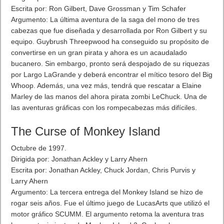
El Apple TV, cuyo kit para desarrolladores ya esta disponible,
saldrá al mercado en octubre y tendrá dos versiones, de 32 GB
(149 euros), y de 64 GB (199 euros).
iPhone 6Sy iPhone 6S Plus
Por último lo esperado los nuevos
iPhone 6Sy iPhone 6S
Plus.
«El iPhone ha cambiado el mundo. Y si bien pueden
parecer familiar, hemos cambiado todo acerca de estos nuevos
iPhones.» «Lo único que ha cambiado es todo.» da dicho Tim
Cook. Llega el rumoreado color rosa. Dos tamaños, el 6S Plus
de 5.5 pulgadas y el 6S con 4.7 pulgadas, y en cuatro
acabados, añadiéndose uno rosa. Nuevo acabado de aluminio
y nuevo cristal. Y lógicamente con iOS 9.