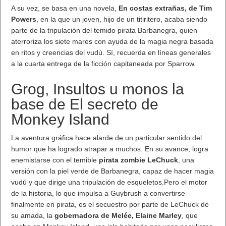
Apple Watch
, la irrupción de la manzana en la tecnología
«wearable», asegurando que el 97% de sus propietarios está
satisfecho con esta compra.La próxima versión del sistema
operativo para el Apple Watch, WatchOS 2, estará disponible el
próximo 16 de septiembre. Estará disponible para 24 países,
entre ellos, España.Jeff Williams, vicepresidente de
operaciones de Apple, destaca que la tienda de aplicaciones
del Apple Watch ya suma la friolería de 10.000 aplicaciones.
Apple TV
. Somos reacios a decir nada, pero probablemente
será el año que Apple actualice el Apple TV. Todo indica que el
nuevo Apple TV, ahora con un Siri integrado en el control