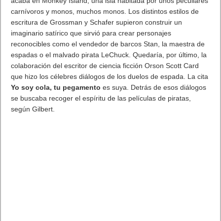
remoto, apareciendo en el escenario. El precio entre $ 149 y $
199, un golpe significativo por encima del precio de venta $ 69
para el modelo actual.
Interesante que Cook dice que el futuro de la televisión es
«apps» cuando la compañía ha destacado en el pasado que
sus aplicaciones de Apple TV son llamados «canales».Apps, sí,
y eso implica películas, series… pero también música y juegos,
usando el mando, que ahora incorpora una parte táctil,
además de las órdenes por voz de Siri. También tendrá juegos
algo muy demandado. Cook dice «La experiencia de la
televisión ha estado, prácticamente, parada mientras que la
innovación en el espacio móvil ha ido por delante. Hoy, vamos
a hacer algo al respecto». Un mando controlador mejorado,
con un touchpad (táctil), Siri estará integrado