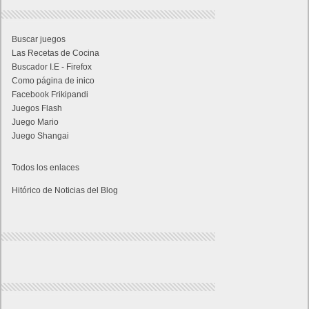
Super Robot Wars Y celebra el 35º aniversario de
la serie con una actualización gratuita y un nuevo
DLC disponible a partir de hoy
Calendario
septiembre 2015
L
M
X
J
V
S
D
1
2
3
4
5
6
7
8
9
10
11
12
13
14
15
16
17
18
19
20
21
22
23
24
25
26
27
28
29
30
« Ago
Oct »
Lo más visto y recomendado