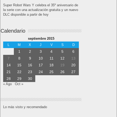
¿Cómo ver una versión antigua de página
web?
¿Cómo desactivar suspensión en Windows 7,
Windows 8 y XP?
¿Cómo descargar Windows 10 abril 2018
oficialmente y gratis? Actualizar archivos ISO
(32 bits / 64 bits)
Entradas recientes
Próximamente en XBOX Game Pass: Gears of
War E-Day Open Beta, Mio: Memories in Orbit,
Cricket 26 y mucho más
El Fire Emblem: Fortune’s Weave Direct trae más
detalles sobre este juego, centrado en combates
estratégicos, que llegará en exclusiva a Nintendo
Switch
AMD Ryzen AI Halo ofrece hasta un 34%
velocidad a agentes en inferencia loca
Ya está disponible la nueva temporada de Apex
Legends: Marca