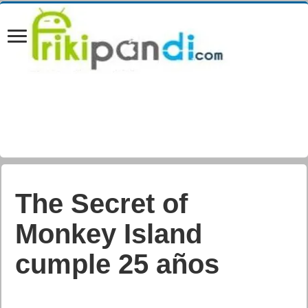
Keynote Apple en
directo iPhone 6S,
iPhone 6S Plus, iPad
Pro, WatchOS 2,