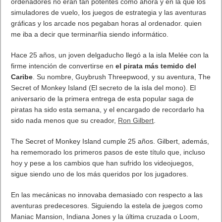
Nos ha gustado que tenga el Apple Pencil un stylus de nueva
generación, al estilo del Note de Samsung, que le da mucha
versatilidad con lso programas de Adobe y Microsoft. El iPad
Pro permite multiventana, y la suite de Office permitirá tener
varios de sus programas abiertos a la vez y, por ejemplo,
copiar un gráfico de Excel a una diapositiva de PowerPoint. Lo
mas interesante es que Microsoft apoya a Apple con su Office y
está en la presentación.
Portavoces de Microsoft y Adobe han salido al escenario para
realizar demostraciones para el entorno laboral, como diseñar,
tomar capturas para presentaciones, y contará con
aplicaciones como 3D4Medical. A final se han dado cuenta que
el software es parte fundamental de los productos y que
microsft y Adobe quieren estar en todas las
plataformas. Photoshop Fix, Autocad o Microsoft Office