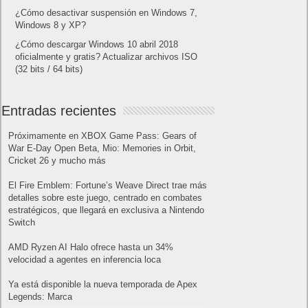
¿Cómo descargar Windows 10 abril 2018
oficialmente y gratis? Actualizar archivos ISO
(32 bits / 64 bits)
Categorías
Android
Apple
Destacada
Hardware
Internet
Juegos
Lo más visto y recomendado
Móviles
Patrocinado
Seguridad
Sin categoría
Smartwatch
Software
Tecnología
Publicidad
Letra de canciones populares infantiles cortas
Cómo saber si te han bloqueado en WhatsApp
¿Cómo escribir la comillas latinas / españolas
o angulares(« ») en un ordenador?
10 sitios para recibir SMS de validación sin
mostrar nuestro número real