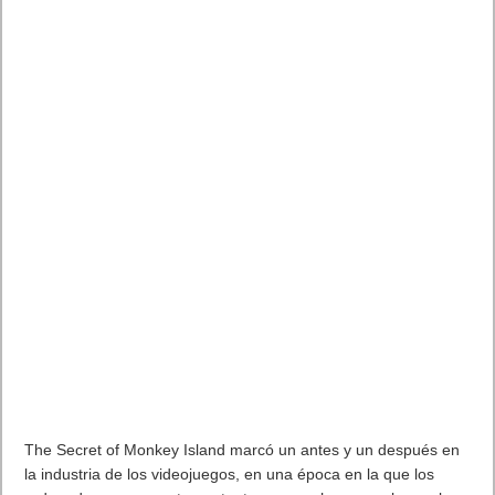
entorno laboral existe.
iPad Pro
. El tan rumoreado tablet
pensado para el entorno laboral existe. El nuevo iPad Pro un
80% más de velocidad que los actuales portátiles. Destaca
Schiller la pantalla de 12.9 pulgadasde 5.6 millones de píxeles,
más que una pantalla Retina del MacBook Pro. Una pasada
para el entorno laboral. El iPad Pro tiene un procesador A9X de
arquitetura de 64 bits,más rápido que el actual A8X del iPad Air
2. Dicen que tien diez horas de autonomía.