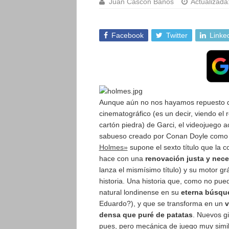
Juan Cascón Baños
Actualizada
Facebook
Twitter
Linke
Aunque aún no nos hayamos repuesto 
cinematográfico (es un decir, viendo el r
cartón piedra) de Garci, el videojuego a
sabueso creado por Conan Doyle como
Holmes»
supone el sexto título que la 
hace con una
renovación justa y nece
lanza el mismísimo título) y su motor gr
historia.
Una historia que, como no pued
natural londinense en su
eterna
búsque
Eduardo?), y que se transforma en un
v
densa que puré de patatas
. Nuevos gi
pues, pero mecánica de juego muy similar