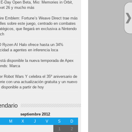
E-Day Open Beta, Mio: Memories in Orbit,
cket 26 y mucho más
ire Emblem: Fortune’s Weave Direct trae más
lles sobre este juego, centrado en combates
atégicos, que llegará en exclusiva a Nintendo
tch
 Ryzen AI Halo ofrece hasta un 34%
cidad a agentes en inferencia loca
stá disponible la nueva temporada de Apex
ends: Marca
r Robot Wars Y celebra el 35º aniversario de
erie con una actualización gratuita y un nuevo
disponible a partir de hoy
endario
septiembre 2012
M
X
J
V
S
D
1
2