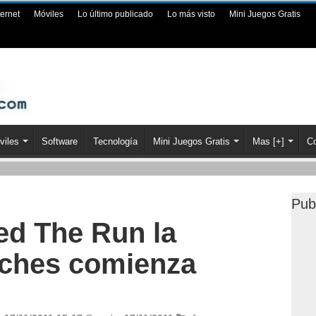
ternet
Móviles
Lo último publicado
Lo más visto
Mini Juegos Gratis
viles
Software
Tecnología
Mini Juegos Gratis
Mas [+]
Co
Pub
ed The Run la
oches comienza