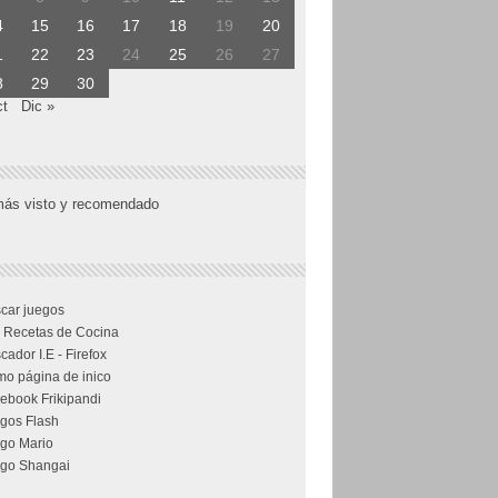
4
15
16
17
18
19
20
1
22
23
24
25
26
27
8
29
30
ct
Dic »
más visto y recomendado
car juegos
 Recetas de Cocina
cador I.E - Firefox
o página de inico
ebook Frikipandi
gos Flash
go Mario
go Shangai