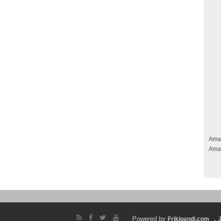
Ama
Ama
Powered by
.
Frikipandi.com