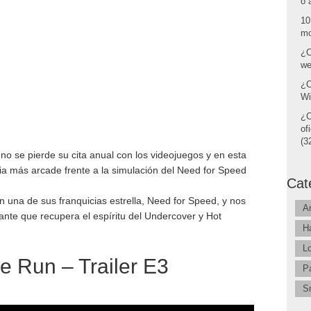
o 
10
mo
¿C
we
¿C
Wi
¿C
of
(32
o se pierde su cita anual con los videojuegos y en esta
cia más arcade frente a la simulación del Need for Speed
Cat
on una de sus franquicias estrella, Need for Speed, y nos
A
nte que recupera el espíritu del Undercover y Hot
H
L
e Run – Trailer E3
P
S