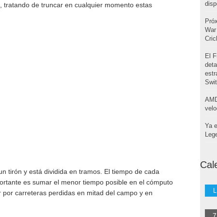
disp
a, tratando de truncar en cualquier momento estas
Pró
War 
Cri
El F
deta
estr
Swi
AMD
velo
Ya e
Leg
Cal
n tirón y está dividida en tramos. El tiempo de cada
rtante es sumar el menor tiempo posible en el cómputo
L
er por carreteras perdidas en mitad del campo y en
7