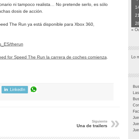
onario ni tampoco realista… No pretende serlo, es sólo
1
uchas dosis de acción.
2
2
peed The Run ya está disponible para Xbox 360,
« O
s_ES/therun
Lo 
ed for Speed The Run la carrera de coches comienza
.
Bus
LinkedIn
Las
Bus
Com
Fac
Jue
Siguiente
Jue
Una de trailers
Jue