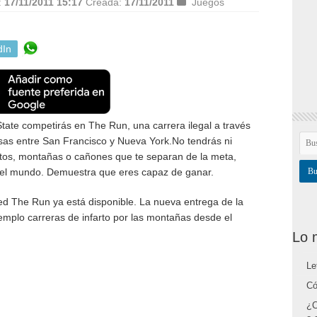
:
17/11/2011 15:17
Creada:
17/11/2011
Juegos
dIn
tate competirás en The Run, una carrera ilegal a través
osas entre San Francisco y Nueva York.No tendrás ni
ertos, montañas o cañones que te separan de la meta,
del mundo. Demuestra que eres capaz de ganar.
ed The Run ya está disponible. La nueva entrega de la
emplo carreras de infarto por las montañas desde el
Lo 
Le
Có
¿C