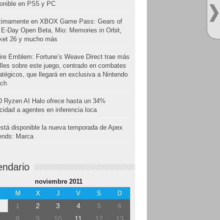
onible en PS5 y PC
ximamente en XBOX Game Pass: Gears of
E-Day Open Beta, Mio: Memories in Orbit,
cket 26 y mucho más
ire Emblem: Fortune’s Weave Direct trae más
lles sobre este juego, centrado en combates
atégicos, que llegará en exclusiva a Nintendo
tch
 Ryzen AI Halo ofrece hasta un 34%
cidad a agentes en inferencia loca
stá disponible la nueva temporada de Apex
ends: Marca
endario
noviembre 2011
M
X
J
V
S
D
1
2
3
4
5
6
8
9
10
11
12
13