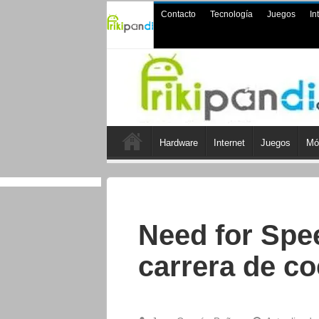
Contacto
Tecnología
Juegos
In
Hardware
Internet
Juegos
Mó
Need for Spe
carrera de c