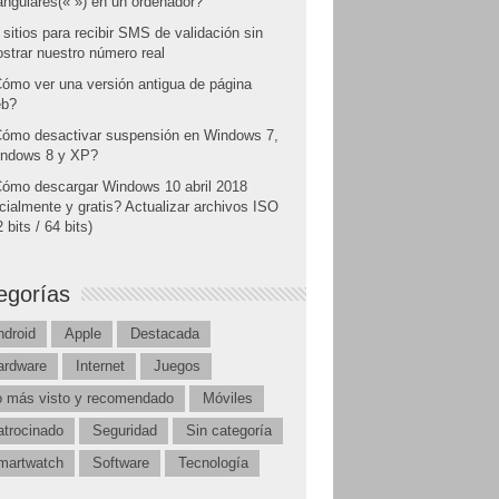
angulares(« ») en un ordenador?
 sitios para recibir SMS de validación sin
strar nuestro número real
ómo ver una versión antigua de página
b?
ómo desactivar suspensión en Windows 7,
ndows 8 y XP?
ómo descargar Windows 10 abril 2018
icialmente y gratis? Actualizar archivos ISO
 bits / 64 bits)
egorías
ndroid
Apple
Destacada
ardware
Internet
Juegos
o más visto y recomendado
Móviles
atrocinado
Seguridad
Sin categoría
martwatch
Software
Tecnología