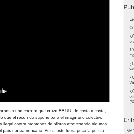
Pub
Le
Có
¿C
o 
10
mo
¿C
we
¿C
Wi
¿C
of
(32
varnos a una carrera que cruza EE.UU. de costa a costa,
lo que el recorrido supone para el imaginario colectivo,
Ent
a ilegal contra montones de pilotos atravesando algunos
l país norteamericano. Por si esto fuera poco la policía
MAR