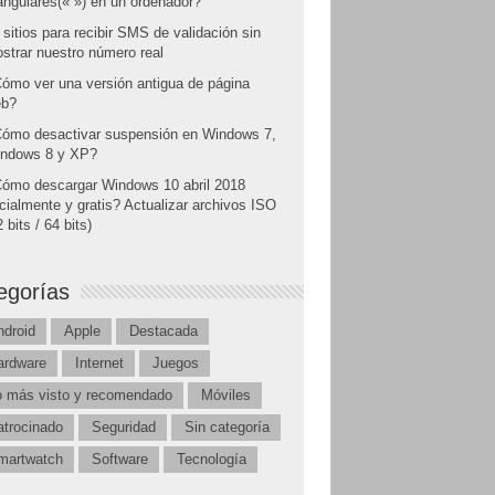
angulares(« ») en un ordenador?
 sitios para recibir SMS de validación sin
strar nuestro número real
ómo ver una versión antigua de página
b?
ómo desactivar suspensión en Windows 7,
ndows 8 y XP?
ómo descargar Windows 10 abril 2018
icialmente y gratis? Actualizar archivos ISO
 bits / 64 bits)
egorías
ndroid
Apple
Destacada
ardware
Internet
Juegos
o más visto y recomendado
Móviles
atrocinado
Seguridad
Sin categoría
martwatch
Software
Tecnología