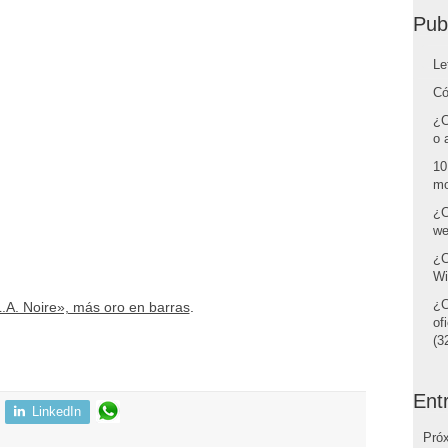
Pub
Le
Có
¿C
o 
10
mo
¿C
we
¿C
Wi
¿C
.A. Noire», más oro en barras
.
of
(32
Ent
LinkedIn
Pró