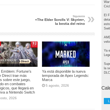
War 
Cri
El F
Siguiente
deta
«The Elder Scrolls V: Skyrim»,
la bestia del reino
estr
Swi
AMD
velo
Ya e
Leg
Supe
la s
e Emblem: Fortune’s
Ya está disponible la nueva
DLC 
 Direct trae más
temporada de Apex Legends:
es sobre este juego,
Marca
ado en combates
5 agosto, 2026
Cal
égicos, que llegará en
iva a Nintendo Switch
gosto, 2026
L