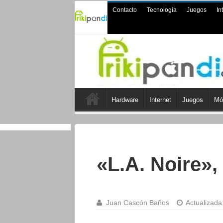
Contacto
Tecnología
Juegos
In
Hardware
Internet
Juegos
Mó
«L.A. Noire»,
Juan Cascón Baños
Actualizada