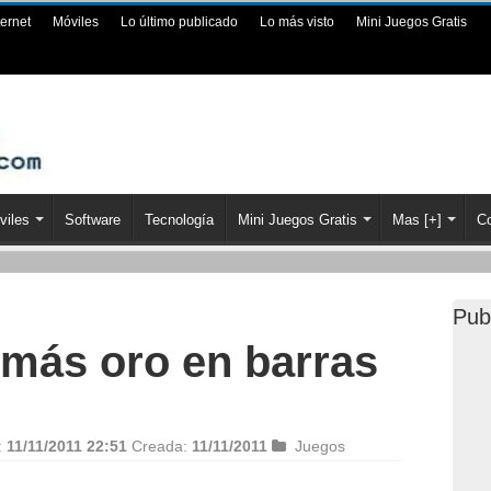
ternet
Móviles
Lo último publicado
Lo más visto
Mini Juegos Gratis
viles
Software
Tecnología
Mini Juegos Gratis
Mas [+]
Co
Pub
 más oro en barras
:
11/11/2011 22:51
Creada:
11/11/2011
Juegos