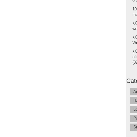
o 
10
mo
¿C
we
¿C
Wi
¿C
of
(32
Cat
A
H
L
P
S