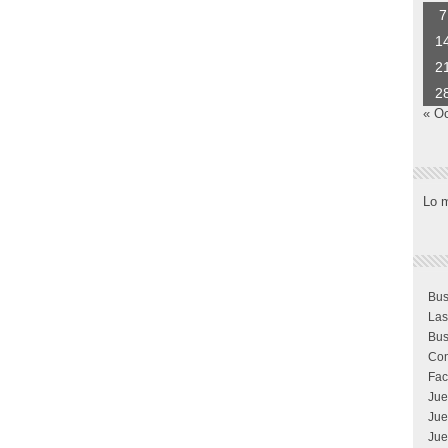
7
1
2
2
« O
Lo 
Bus
Las
Bus
Com
Fac
Jue
Jue
Jue