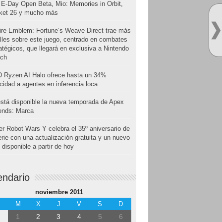
E-Day Open Beta, Mio: Memories in Orbit,
cket 26 y mucho más
ire Emblem: Fortune’s Weave Direct trae más
lles sobre este juego, centrado en combates
atégicos, que llegará en exclusiva a Nintendo
tch
 Ryzen AI Halo ofrece hasta un 34%
cidad a agentes en inferencia loca
stá disponible la nueva temporada de Apex
ends: Marca
r Robot Wars Y celebra el 35º aniversario de
erie con una actualización gratuita y un nuevo
disponible a partir de hoy
endario
noviembre 2011
M
X
J
V
S
D
1
2
3
4
5
6