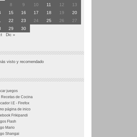
8
9
10
11
12
13
4
15
16
17
18
19
20
1
22
23
24
25
26
27
8
29
30
ct
Dic »
más visto y recomendado
car juegos
 Recetas de Cocina
cador I.E - Firefox
o página de inico
ebook Frikipandi
gos Flash
go Mario
go Shangai