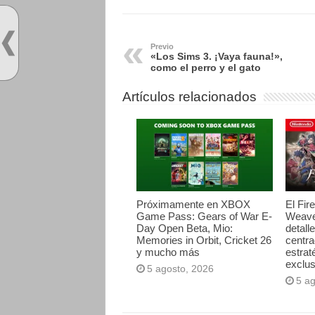
Previo
«Los Sims 3. ¡Vaya fauna!»,
como el perro y el gato
Artículos relacionados
Próximamente en XBOX
El Fir
Game Pass: Gears of War E-
Weave
Day Open Beta, Mio:
detall
Memories in Orbit, Cricket 26
centr
y mucho más
estrat
exclus
5 agosto, 2026
5 a