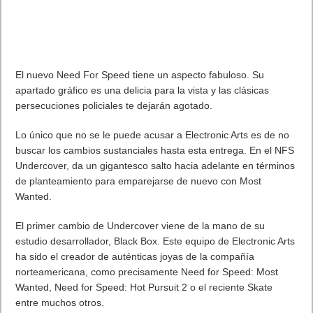
la mayor parte de los juegos de rol, esta segunda parte no
quiere continuar los hechos acaecidos en el primer Sacred,
sino más bien irse 2.000 años atrás para demostrarnos que
una ventaja de los videojuegos es la posibilidad de elegir si
defender a las fuerzas del bien o de la oscuridad.
En total, se nos ofrecen dos campañas diferentes (luz o
sombras), aunque con la variante que implica el jugarlas con
hasta seis razas distintas. A este respecto, vuelven los
serafines, esta vez rodeados de nuevos personajes como los
guerreros de las sombras, los altos elfos, los dryad (criaturas
del bosque), los guardianes del templo y los siniestros
inquisidores. Todos ellos gozan de una personalidad,
posibilidades y misiones diferentes en el vasto territorio de
Ancaria, aunque comparten un mismo objetivo: hacerse con el
control de la energía T, una poderosa fuerza capaz de inclinar
la balanza en favor del bien o del mal.
Por tanto, nos encontramos con un videojuego con muchas
virtudes. Es largo, ofrece variedad de contenidos, goza de un
acabado de calidad, se mantiene en la línea purista de los