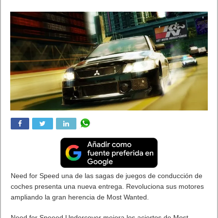
Juan Cascón Baños
Actualizada:
08/04/2019 15:37
Creada:
14/11/2008
Juegos
Segunda entrega del popular juego de rol creado por Ascaron,
que nos volverá a sumergir en un mundo fantástico lleno de
leyendas, desafíos y peligros, donde la fuerza del acero y el