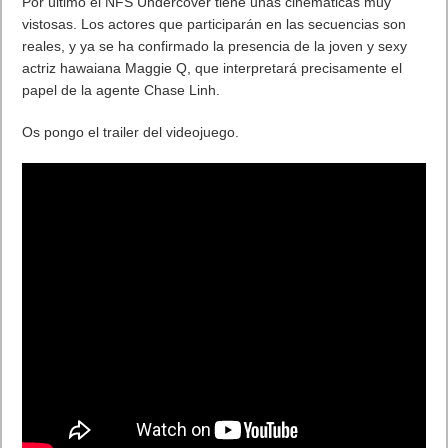
primer trimestre del próximo año, pero por el momento los PC
tienen otro juego de rol con el que calentar motores antes del
ansiado Diablo III.
Ahora después de sacarlo para PS3 y XBOX 360 ya está
también en la plataforma de PC y la verdad que es un juego
que te dará muchas horas de diversión. Lo has probado.
Danos tu comentario.
. Leer artículo completo en Frikipandi
Sacred 2: Fallen Angel –
Esperando la Diblo III
.
Previo
Kompoz, Red social de los músicos y para los músicos
Siguiente
NFS Undercover. Me gusta conducir