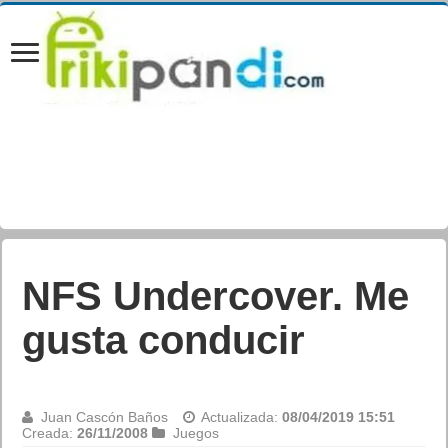
Sacred 2: Fallen
Angel – Esperando la
Diblo III