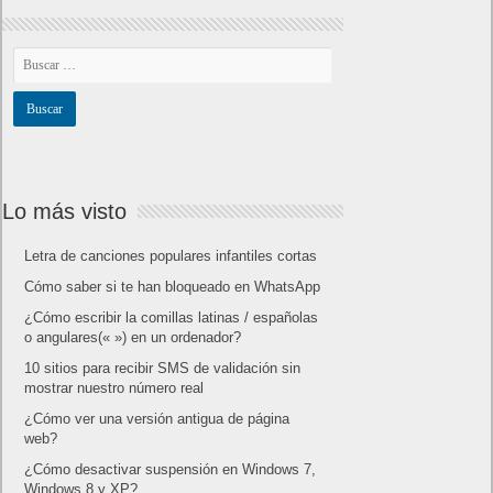
Powered by
Frikipandi.com
.
Juan Cascón
Todos los derechos
reservados.
©
Home page
Copyright © 2019
Shangai
|
Como página de inico
|
Añadir
Buscador I.E - Firefox
|
Twitter
|
Facebook
|
Sitemap
|
Contacto