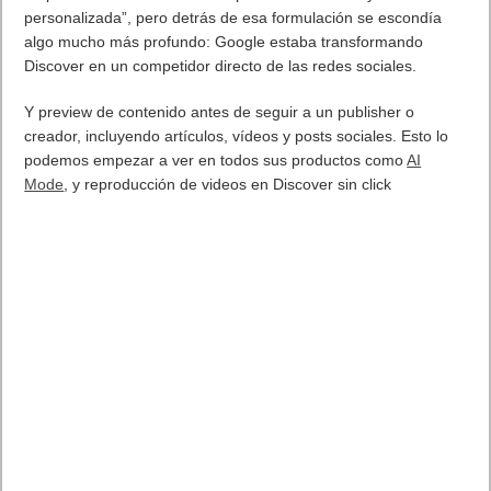
IP y conmutación por error a nivel de protocolo, garantizando
operaciones continuas incluso durante incidentes inesperados.
Gracias al nuevo sistema operativo DSM Enterprise y
al Continuous Availability Manager, el sistema permite
actualizaciones de software, firmware y aplicaciones sin tiempo
de inactividad.
Las funciones integradas, incluyendo Self-Encrypting Drives
(SEDs), cifrado completo de volúmenes, Write-Once Read-
Many (WORM), carpetas compartidas, instantáneas
inmutables, Snapshot Replication y Hyper Backup,
proporcionan a las organizaciones acceso a la reconocida suite
de herramientas de protección de datos de Synology desde el
primer momento. Además, incorpora gestión fuera de banda
(OOB) mediante un puerto dedicado de 1GbE por controlador
para facilitar el mantenimiento remoto.
Coste optimizado y eficiencia en el almacenamiento
PAS7700 permite a las organizaciones optimizar la eficiencia
del almacenamiento y reducir costes.