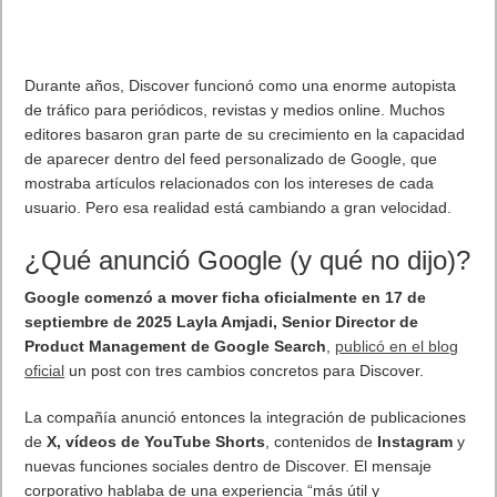
organizaciones que dependen de un almacenamiento primario
local.
«
La Serie PAS refleja la experiencia de Synology en
almacenamiento y su estrecha colaboración con nuestros
clientes. Tras nueve meses de validación empresarial en
entornos reales, el PAS7700 ha demostrado en campo ofrecer
alta fiabilidad y rendimiento, ayudando a los clientes a reducir
el coste total de propiedad (TCO)
«, afirmó Marcos de Santiago,
Business Unit Director de Synology para el sur de Europa.
Almacenamiento de alto rendimiento para cargas de
trabajo exigentes
PAS7700 está diseñado para entornos donde no se puede
tolerar el tiempo de inactividad ni la pérdida de datos. Su
arquitectura activo-activo proporciona redundancia multinivel
mediante RAID de triple paridad (RAID-TP), protección de
escritura sincronizada en memoria mediante un puente no
transparente (NTB) de alta velocidad, conmutación por error de