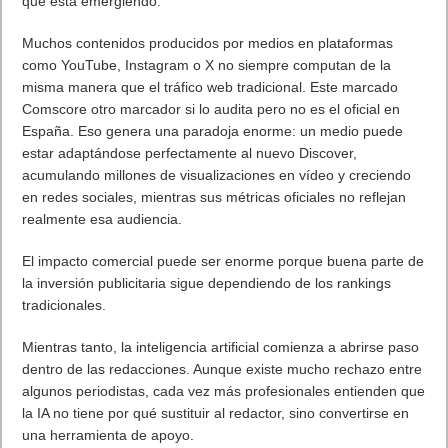
¿Cómo descargar Windows 10 abril 2018
oficialmente y gratis? Actualizar archivos ISO
(32 bits / 64 bits)
Entradas recientes
Próximamente en XBOX Game Pass: Gears of
War E-Day Open Beta, Mio: Memories in Orbit,
Cricket 26 y mucho más
El Fire Emblem: Fortune’s Weave Direct trae más
detalles sobre este juego, centrado en combates
estratégicos, que llegará en exclusiva a Nintendo
Switch
AMD Ryzen AI Halo ofrece hasta un 34%
velocidad a agentes en inferencia loca
Ya está disponible la nueva temporada de Apex
Legends: Marca
Super Robot Wars Y celebra el 35º aniversario de
la serie con una actualización gratuita y un nuevo
DLC disponible a partir de hoy