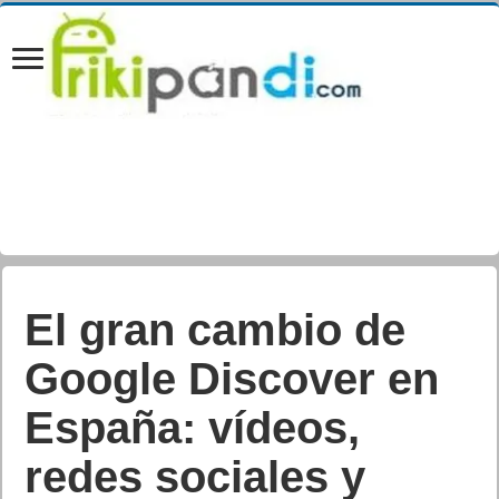
Synology ha
anunciado el
lanzamiento del
PAS7700