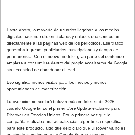
La deduplicación avanzada (tanto inline como post-proceso)
minimiza el consumo de almacenamiento en cargas de trabajo
empresariales a gran escala utilizando el sistema de
archivos Btrfs de próxima generación para lograr un ratio de
reducción de datos de 5:1, lo que permite alcanzar
aproximadamente 8,25 PB de capacidad efectiva.
Además, el próximo soporte para Synology Tiering asignará
automáticamente los datos fríos a almacenamiento de menor
coste según políticas personalizables, reservando el
almacenamiento de alto rendimiento para cargas de trabajo
activas.
El PAS7700 ya está disponible a nivel mundial a través de la
red de distribuidores y socios de Synology. Pero si piensas en
una pequeña o empresa o cas te recomendamos el
synology
923+ con 4 bahias de disn Sata y una mvne
Para más información,
visite
www.synology.com/products/PAS7700.