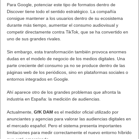
Categorías
Android
Apple
Destacada
Hardware
Internet
Juegos
Lo más visto y recomendado
Móviles
Patrocinado
Seguridad
Sin categoría
Smartwatch
Software
Tecnología
Publicidad
Letra de canciones populares infantiles cortas
Cómo saber si te han bloqueado en WhatsApp
¿Cómo escribir la comillas latinas / españolas
o angulares(« ») en un ordenador?
10 sitios para recibir SMS de validación sin
mostrar nuestro número real
¿Cómo ver una versión antigua de página
web?
¿Cómo desactivar suspensión en Windows 7,
Windows 8 y XP?