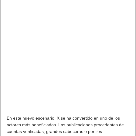
Próximamente en XBOX Game Pass: Gears of War E-Day Open
Beta, Mio: Memories in Orbit, Cricket 26 y mucho más
5 agosto, 2026
El Fire Emblem: Fortune’s Weave Direct trae más detalles sobre
este juego, centrado en combates estratégicos, que llegará en
exclusiva a Nintendo Switch