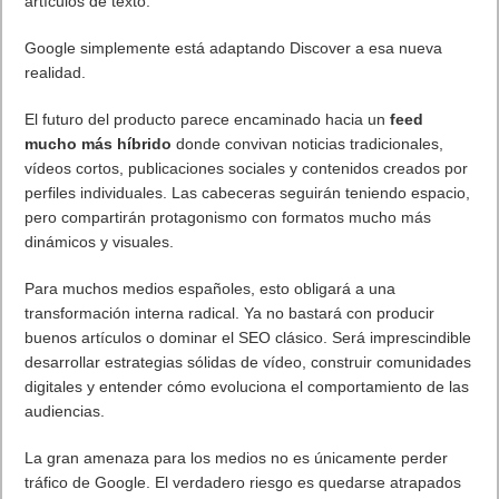
Amazon Prime
Amazon Prime Vídeo
Powered by
Frikipandi.com
.
Juan Cascón
Todos los derechos
reservados.
©
Home page
Copyright © 2019
Shangai
|
Como página de inico
|
Añadir
Buscador I.E - Firefox
|
Twitter
|
Facebook
|
Sitemap
|
Contacto