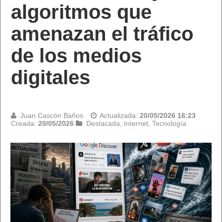
Juan Cascón Baños
Actualizada:
20/05/2026 12:55
Creada:
20/05/2026
Destacada
,
Hardware
,
Tecnología
Synology
ha anunciado el lanzamiento del PAS7700, su