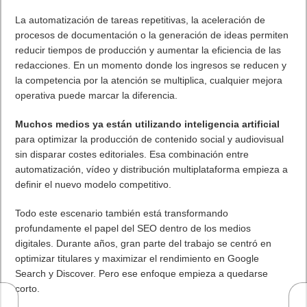
Calendario
mayo 2026
L
M
X
J
V
S
D
1
2
3
4
5
6
7
8
9
10
11
12
13
14
15
16
17
18
19
20
21
22
23
24
25
26
27
28
29
30
31
« Abr
Jun »
Lo más visto y recomendado
Buscar juegos
Las Recetas de Cocina
Buscador I.E - Firefox
Como página de inico
Facebook Frikipandi
Juegos Flash
Juego Mario