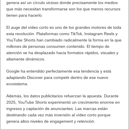
Lo más visto
Letra de canciones populares infantiles cortas
Cómo saber si te han bloqueado en WhatsApp
¿Cómo escribir la comillas latinas / españolas
o angulares(« ») en un ordenador?
10 sitios para recibir SMS de validación sin
mostrar nuestro número real
¿Cómo ver una versión antigua de página
web?
¿Cómo desactivar suspensión en Windows 7,
Windows 8 y XP?
¿Cómo descargar Windows 10 abril 2018
oficialmente y gratis? Actualizar archivos ISO
(32 bits / 64 bits)