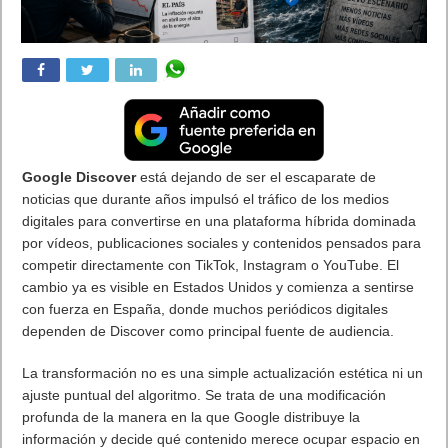
solución de almacenamiento empresarial más potente
hasta la fecha,
diseñada para entornos que requieren
disponibilidad continua, alto rendimiento y escalabilidad en
cargas de trabajo críticas.
El sistema
incorpora arquitectura NVMe all-flash con doble
controlador activo-activo, garantizando alta
disponibilidad, redundancia y rendimiento extremo para
entornos SAN y NAS.
Además, integra funciones avanzadas
de protección de datos como snapshots inmutables, cifrado
completo de volúmenes y tecnologías de continuidad operativa
sin interrupciones.