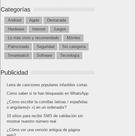
Categorías
Android
Apple
Destacada
Hardware
Internet
Juegos
Lo más visto y recomendado
Móviles
Patrocinado
Seguridad
Sin categoría
Smartwatch
Software
Tecnología
Publicidad
Letra de canciones populares infantiles cortas
Cómo saber si te han bloqueado en WhatsApp
¿Cómo escribir la comillas latinas / españolas
o angulares(« ») en un ordenador?
10 sitios para recibir SMS de validación sin
mostrar nuestro número real
¿Cómo ver una versión antigua de página
web?