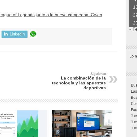
1
League of Legends junto a la nueva campeona: Gwen
2
2
« F
LinkedIn
Lo 
Siguiente
La combinación de la
tecnología y las apuestas
Bus
deportivas
Las
Bus
Com
Fac
Jue
Jue
Jue