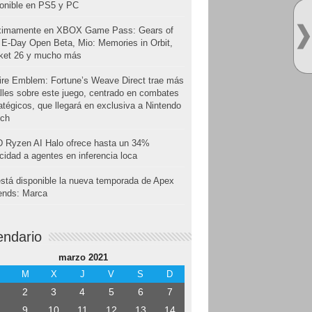
onible en PS5 y PC
ximamente en XBOX Game Pass: Gears of
E-Day Open Beta, Mio: Memories in Orbit,
cket 26 y mucho más
ire Emblem: Fortune’s Weave Direct trae más
lles sobre este juego, centrado en combates
atégicos, que llegará en exclusiva a Nintendo
tch
 Ryzen AI Halo ofrece hasta un 34%
cidad a agentes en inferencia loca
stá disponible la nueva temporada de Apex
ends: Marca
endario
marzo 2021
M
X
J
V
S
D
2
3
4
5
6
7
9
10
11
12
13
14