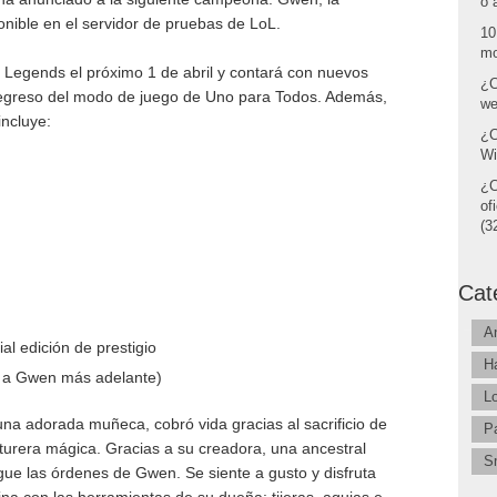
o 
nible en el servidor de pruebas de LoL.
10
mo
of Legends el próximo 1 de abril y contará con nuevos
¿C
 regreso del modo de juego de Uno para Todos. Además,
we
incluye:
¿C
Wi
¿C
of
(32
Cat
A
al edición de prestigio
H
o a Gwen más adelante)
L
a adorada muñeca, cobró vida gracias al sacrificio de
P
turera mágica. Gracias a su creadora, una ancestral
S
gue las órdenes de Gwen. Se siente a gusto y disfruta