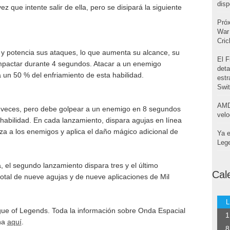
disp
 que intente salir de ella, pero se disipará la siguiente
Pró
War 
Cri
y potencia sus ataques, lo que aumenta su alcance, su
El F
impactar durante 4 segundos. Atacar a un enemigo
deta
 un 50 % del enfriamiento de esta habilidad.
estr
Swi
AMD
s veces, pero debe golpear a un enemigo en 8 segundos
velo
 habilidad. En cada lanzamiento, dispara agujas en línea
tiza a los enemigos y aplica el daño mágico adicional de
Ya e
Leg
, el segundo lanzamiento dispara tres y el último
Cal
total de nueve agujas y de nueve aplicaciones de Mil
L
gue of Legends. Toda la información sobre Onda Espacial
1
na
aquí
.
8