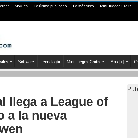
ternet
Móviles
Lo último publicado
Lo más visto
Mini Juegos Gratis
viles
Software
Tecnología
Mini Juegos Gratis
Mas [+]
Co
Pub
 llega a League of
o a la nueva
Gwen