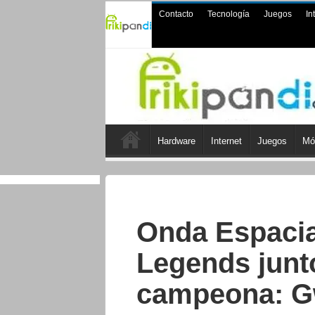
Contacto
Tecnología
Juegos
In
Hardware
Internet
Juegos
Mó
Onda Espacial
Legends junt
campeona: 