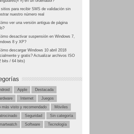
angulares(« ») en un ordenador?
 sitios para recibir SMS de validación sin
strar nuestro número real
ómo ver una versión antigua de página
b?
ómo desactivar suspensión en Windows 7,
ndows 8 y XP?
ómo descargar Windows 10 abril 2018
icialmente y gratis? Actualizar archivos ISO
 bits / 64 bits)
egorías
ndroid
Apple
Destacada
ardware
Internet
Juegos
o más visto y recomendado
Móviles
atrocinado
Seguridad
Sin categoría
martwatch
Software
Tecnología