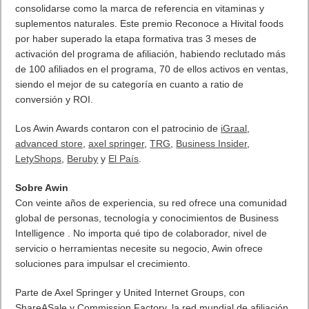
consolidarse como la marca de referencia en vitaminas y
suplementos naturales. Este premio Reconoce a Hivital foods
por haber superado la etapa formativa tras 3 meses de
activación del programa de afiliación, habiendo reclutado más
de 100 afiliados en el programa, 70 de ellos activos en ventas,
siendo el mejor de su categoría en cuanto a ratio de
conversión y ROI.
Los Awin Awards contaron con el patrocinio de
iGraal
,
advanced store
,
axel springer
,
TRG
,
Business Insider
,
LetyShops
,
Beruby
y
El País
.
Sobre Awin
Con veinte años de experiencia, su red ofrece una comunidad
global de personas, tecnología y conocimientos de Business
Intelligence . No importa qué tipo de colaborador, nivel de
servicio o herramientas necesite su negocio, Awin ofrece
soluciones para impulsar el crecimiento.
Parte de Axel Springer y United Internet Groups, con
ShareASale y Commission Factory, la red mundial de afiliación