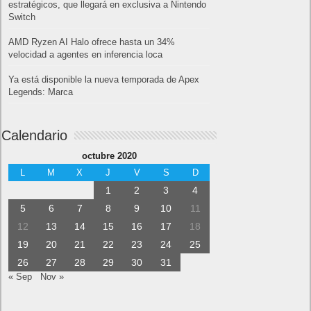
estratégicos, que llegará en exclusiva a Nintendo
Switch
AMD Ryzen AI Halo ofrece hasta un 34%
velocidad a agentes en inferencia loca
Ya está disponible la nueva temporada de Apex
Legends: Marca
Calendario
octubre 2020
L
M
X
J
V
S
D
1
2
3
4
5
6
7
8
9
10
11
12
13
14
15
16
17
18
19
20
21
22
23
24
25
26
27
28
29
30
31
« Sep
Nov »