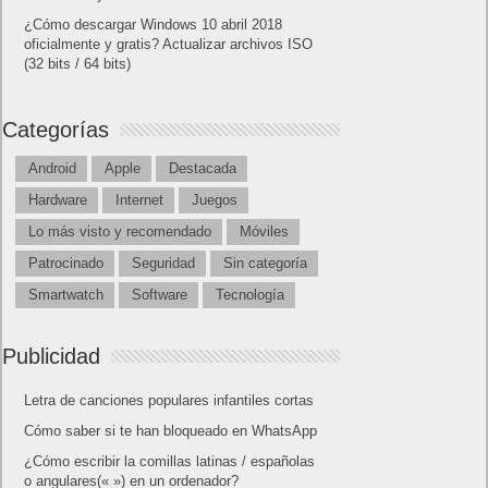
¿Cómo descargar Windows 10 abril 2018
oficialmente y gratis? Actualizar archivos ISO
(32 bits / 64 bits)
Categorías
Android
Apple
Destacada
Hardware
Internet
Juegos
Lo más visto y recomendado
Móviles
Patrocinado
Seguridad
Sin categoría
Smartwatch
Software
Tecnología
Publicidad
Letra de canciones populares infantiles cortas
Cómo saber si te han bloqueado en WhatsApp
¿Cómo escribir la comillas latinas / españolas
o angulares(« ») en un ordenador?