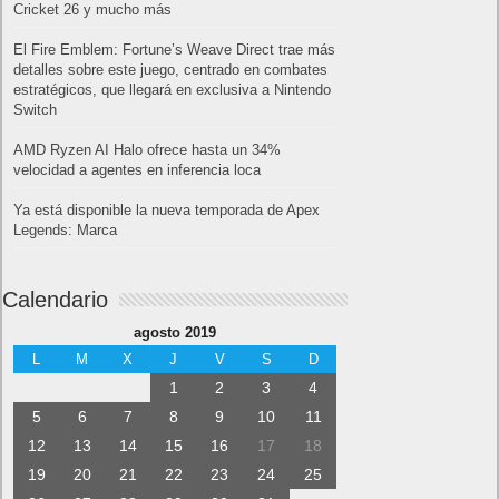
Cricket 26 y mucho más
El Fire Emblem: Fortune’s Weave Direct trae más
detalles sobre este juego, centrado en combates
estratégicos, que llegará en exclusiva a Nintendo
Switch
AMD Ryzen AI Halo ofrece hasta un 34%
velocidad a agentes en inferencia loca
Ya está disponible la nueva temporada de Apex
Legends: Marca
Calendario
agosto 2019
L
M
X
J
V
S
D
1
2
3
4
5
6
7
8
9
10
11
12
13
14
15
16
17
18
19
20
21
22
23
24
25