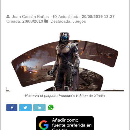
Juan Cascón Baños
Actualizada:
20/08/2019 12:27
Creada:
20/08/2019
Destacada
,
Juegos
Reserva el paquete Founder's Edition de Stadia