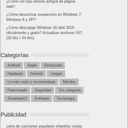
¿Cómo ver una versión antigua de página
web?
¿Cómo desactivar suspensión en Windows 7,
Windows 8 y XP?
¿Cómo descargar Windows 10 abril 2018
oficialmente y gratis? Actualizar archivos ISO
(32 bits / 64 bits)
Categorías
Android
Apple
Destacada
Hardware
Internet
Juegos
Lo más visto y recomendado
Móviles
Patrocinado
Seguridad
Sin categoría
Smartwatch
Software
Tecnología
Publicidad
Letra de canciones populares infantiles cortas