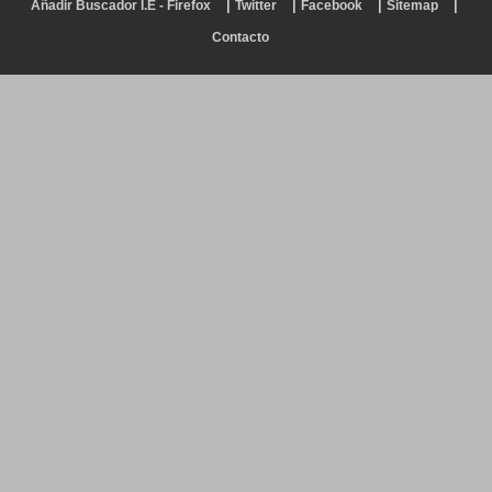
|
|
|
|
Añadir Buscador I.E - Firefox
Twitter
Facebook
Sitemap
Contacto