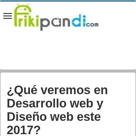
WhatsApp añade
búsqueda de GIF a
través Giphy y
aumenta a 30 fotos el