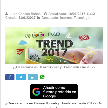
límite por envío
Juan Cascón Baños
Actualizada:
18/01/2017 11:12
Creada:
10/01/2017
Android
,
Apple
,
Móviles
WhatsApp añade búsqueda de GIF a través Giphy y aumenta a 30
fotos el límite por envío