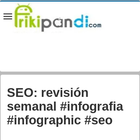
Los mejores
comandos de voz
para Android.
Android sin manos