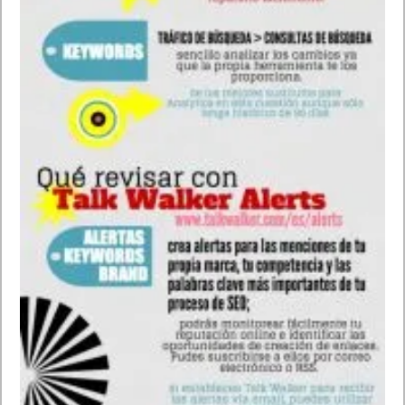
Llama a (persona)
Envía un correo a (persona)con el asunto (título) y con el
mensaje (texto mensaje)
Abrir + (nombre de la aplicación)
Ir a / abrir / + (URL) Ejemplo Abrir (Frikipandi/url) Abrir
(calendario/aplicación)
Haz una foto
Graba un video
Enciende el (WiFi)
Enciende el (Bluetooth)
Encender/Apagar Wifi
Encender/Apagar Bluetooth
Encender/Apagar GPS
Los mejores comandos de voz para Android. Android sin
manos con Google Now. Salud