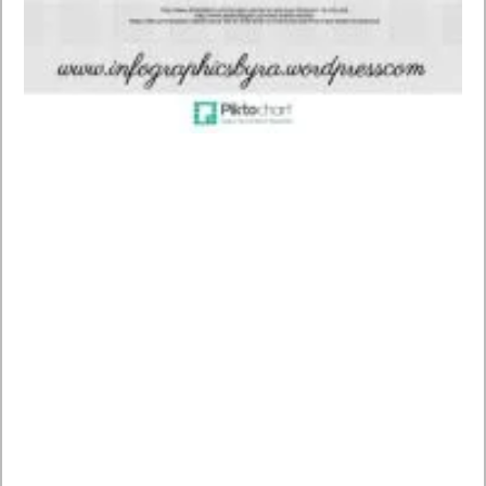
Despiértame dentro de + (horas o minutos)
Establecer alarma a las + (hora)
Pon una alarma a las (7.30 de la mañana/hora)
Pon un temporizador a (20 minutos)
Crea una cita en el calendario: (texto cita)
Crea una nota: (texto nota)
Los mejores comandos de voz para Android. Android sin
manos con Google Now. Tiempo meteorológico
Tenemos al hombre del tiempo en nuestro móvil
El tiempo en (lugar)
¿Qué temperatura va a hacer el + (día) + (momento del
día)?
¿Va a llover mañana / el + (día)?
¿Cuál es el tiempo en + (país o ciudad)?
Los mejores comandos de voz para Android. Android sin
manos con Google Now. Mapas y navegación