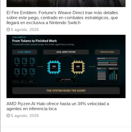
War E-Day Open Beta, Mio: Memories in Orbit,
Cricket 26 y mucho más
El Fire Emblem: Fortune’s Weave Direct trae más
detalles sobre este juego, centrado en combates
estratégicos, que llegará en exclusiva a Nintendo
Switch
AMD Ryzen AI Halo ofrece hasta un 34%
velocidad a agentes en inferencia loca
Ya está disponible la nueva temporada de Apex
Legends: Marca
Super Robot Wars Y celebra el 35º aniversario de
la serie con una actualización gratuita y un nuevo
DLC disponible a partir de hoy
Calendario
marzo 2016
L
M
X
J
V
S
D
1
2
3
4
5
6
7
8
9
10
11
12
13
14
15
16
17
18
19
20
21
22
23
24
25
26
27