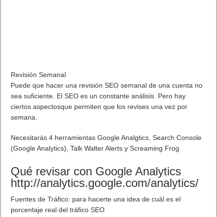
Los mejores comandos de voz para Android. Android sin
manos con Google Now. Mapas y navegación
La guía de la ciudad en tus manos.
Destino Europa (usa Google destinos)
Mapa de + (municipio, ciudad o país)
Llévame a + (lugar) + pie/coche
¿Cómo llegar a (lugar)?
Llamar al hotel (nombre) + (ciudad)
Ir a gasolinera más cercana.
Distancia + de A + B
¿Dónde está (museo, monumento o cualquier otro lugar) +
(ciudad)?
¿Dónde estoy?
Dónde está (lugar)
¿Cómo puedo llegar a (lugar)?
¿Cómo puedo llegar al (lugar)desde (lugar)