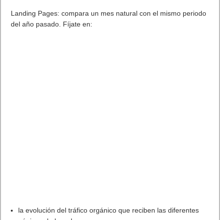
[andando/coche]?
Muéstrame información sobre mi vuelo
¿Dónde está mi hotel?
Muéstrame restaurantes cerca de mi ubicación
Los mejores comandos de voz para Android. Android sin
manos con Google Now. Música
Disfruta de tu música mp3 en tu móvil sin manos.
Escuchar + (nombre canción) o (nombre artista) (se puede
elegir la aplicación)
Álbumes de (artista)
Canciones de (artista)
Reproduce algo de música (reproducirá toda nuestra música
en aleatorio en Google Play Music)
Reproduce (artista)
¿Qué canción es esta?
Pausar música