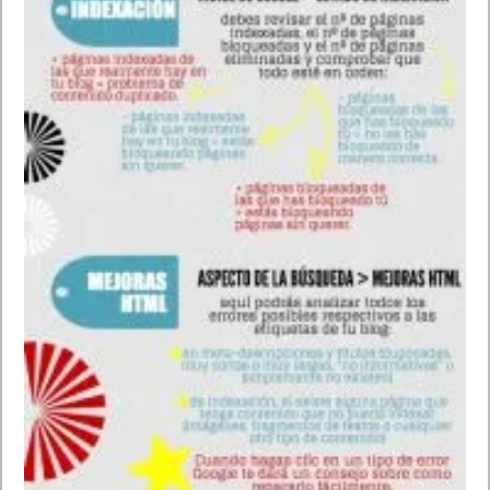
Cada vez me siento más como Michael Knight hablando a Kitt
pero hablando a mi celular. Hay comando muy útiles y permiten
sacarle el máximo partido a Google Now uno de los mejores
desarrollos de Google para Android y su todo poderoso
buscador.
Los mejores comandos de voz para
Android. Android sin manos con Google
Now
Los mejores comandos de voz para Android. Android sin
manos con Google Now. Funciones del smartphone
Google Now también nos permite también controlar
determinadas funciones de nuestro dispositivo
Envía un (SMS/email) a (persona)
Leer SMS pendientes
Envía un (Mensaje en Telegram/Whatsapp) a (persona)