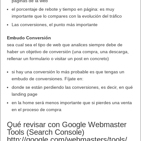
Reanudar música
Siguiente canción
Canción anterior
Google Now tiene una gran efectividad como asistente
personal. Solo te queda usarlo aunque te parezca raro ver a un
usuario preguntar a su teléfono o tablet ya no es el futuro sino
el presente y si tines un Android Wear los comandos son los
mismo. Si quieres un consejo de los mejores comandos de voz
para Android. Android sin manos con
Google Now
. No
aprendas los comandos, usa tu lenguaje normal y te
sorprenderás como te entiende tu smartphone.
Empieza por
decir Ok Google
. Leer artículo completo en Frikipandi
Los mejores comandos
de voz para Android. Android sin manos con Google Now
.