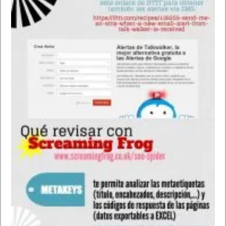
En concreto, estamos ante una funcionalidad de Google Now
que permite informar sobre las calorías que lleva cierta comida.
Si, por ejemplo,
le preguntas al asistente de Google
“
¿cuántas calorías tienen las patatas fritas?
“
te responderá
directamente, por lo que no tendrás que abrir ninguna página
de terceros. Si tenemos un Android Wear podremos preguntar
por los pasos o el ritmo cardíaco.
Cuantas calorías tiene el + (alimento)
Muéstrame mis pasos.
Muéstrame mi ritmo cardiaco
Los mejores comandos de voz para Android. Android sin
manos con Google Now. Información general por Google
Definición de + (palabra) o Define + (palabra)
Imágenes de (monumento) + (momento del día)
Muéstrame imágenes de + (nombre) + (acción)
¿Quién es + (personaje)?
¿Qué edad tiene (nombre)?