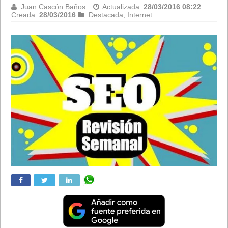
con Google Now
Juan Cascón Baños
Actualizada:
18/04/2016 18:54
Creada:
27/03/2016
Android
,
Destacada
,
Lo más visto y recomendado
,
Móviles