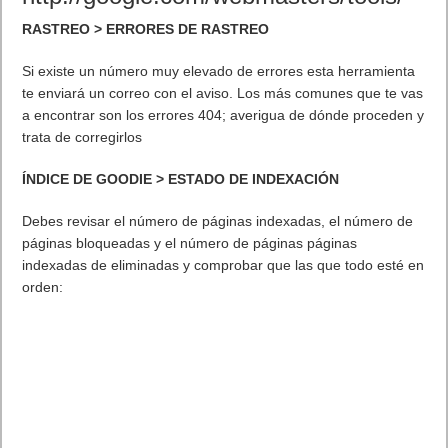
Etiquetas
Android
Asistente voz
Google Now
Previo
Cómo guardar las fotos de la cámara en la microSD en los Samsung
Galaxy
Siguiente
SEO: revisión semanal #infografia #infographic #seo
Artículos relacionados
Próximamente en XBOX Game Pass: Gears of War E-Day Open
Beta, Mio: Memories in Orbit, Cricket 26 y mucho más
5 agosto, 2026