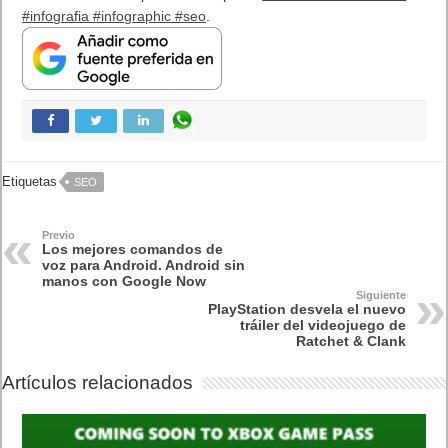
¿Cómo escribir la comillas latinas / españolas
o angulares(« ») en un ordenador?
10 sitios para recibir SMS de validación sin
mostrar nuestro número real
¿Cómo ver una versión antigua de página
web?
¿Cómo desactivar suspensión en Windows 7,
Windows 8 y XP?
¿Cómo descargar Windows 10 abril 2018
oficialmente y gratis? Actualizar archivos ISO
(32 bits / 64 bits)
Categorías
Android
Apple
Destacada
Hardware
Internet
Juegos
Lo más visto y recomendado
Móviles
Patrocinado
Seguridad
Sin categoría
Smartwatch
Software
Tecnología