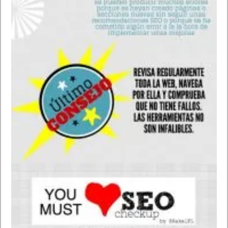
¿Cómo va el partido del (Real Madrid/equipo)?
¿A cuánto cotiza (empresa)?
¿Cuántos (euros/moneda) son (1000/número
dólares/moneda)?
¿Quienes son los hijos de (nombre)?
¿Cuánto es (1000) elevado a (3)?
Busca en (Tumblr) fotos de (palabra)
¿Cómo se dice (cómo estás/frase) en (Ingles/idioma)?
¿Cuánto es (8) por (3)?
Los mejores comandos de voz para Android. Android sin
manos con Google Now. Productividad
El asistente de voz de Android también nos permite realizar
determinadas funciones para mejorar nuestra productividad de
forma sencilla.
Recuérdame + (acción) dentro de (horas o minutos)
Recuerdame (acción) a las (20:00/hora)
Añadir nota + (texto)