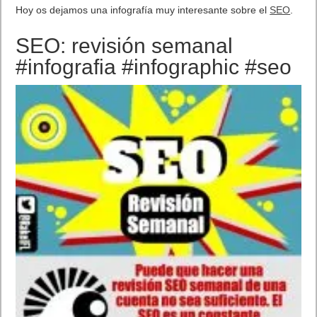
Los mejores comandos de voz para Android. Android sin
manos con Google Now. El asistente de voz Google Now es en
Android lo que Siri a iOS de Apple. Uno de los puntos clave
para lograr tener un asistente virtual es, sin duda, que este sea
capaz de entendernos cuando hablamos sin tocar nuestro
smartphone.
La opción de utilizarla está presente en prácticamente el 100%
de los terminales que tienen el sistema operativo de los de
Mountain View. Para empezar a ejecutarlo solo tienes que decir
Ok Google
y luego decir una frase.
Por lo tanto, saber utilizarlo correctamente es importante a la
par que eficiente.
Hoy intentaremos recopilar los mejores comandos de Google
Now. Os dejamos los más útiles comandos de voz de Google
Now 2016, que posibilitan el poder utilizar nuestro smartphones
sin tocar el teléfono