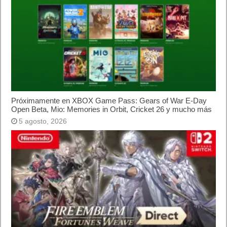
Publicidad
Letra de canciones populares infantiles cortas
Cómo saber si te han bloqueado en WhatsApp
¿Cómo escribir la comillas latinas / españolas
o angulares(« ») en un ordenador?
10 sitios para recibir SMS de validación sin
mostrar nuestro número real
¿Cómo ver una versión antigua de página
web?
¿Cómo desactivar suspensión en Windows 7,
Windows 8 y XP?
¿Cómo descargar Windows 10 abril 2018
oficialmente y gratis? Actualizar archivos ISO
(32 bits / 64 bits)
Entradas recientes
Próximamente en XBOX Game Pass: Gears of