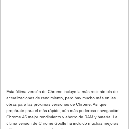
07/09/2005: Apple lanza el iPod Nano
07/09/2008: Apple reconoce como inventor del IPod a Kane
Kramer al llamarlo como testigo en un juicio de patentes.
8 de Septiembre
08/09/1966: Se estrena el primer capítulo de la serie de culto
“Star Trek”
08/09/1973: Micro Computer Machines presenta MCM/70, la
primera microcomputadora.
En 1978 : Jobs inicia el proyecto Apple Lisa, inicialmente de
interface caracter. Raskin y la visita a PARC lo transforman en
GUI.
08/09/1979: La PC llega a Hollywood: Commodore PET 2001
en A Man, a Woman, and a Bank.
08/09/1991: WordStar Internacional introduce WordStar para
Windows.
08/09/1998: Franklin presenta el Handheld Rex Pro, 512KB
RAM.
08/09/1999: Primer presidente en hacer un anuncio mediante
Webcast: Bill Clinton anuncia una página web del gobierno.
08/09/2010: Google implementa su función Google Instant