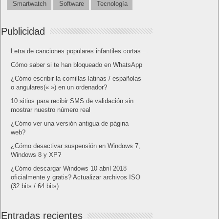
20/09/2002: Arranca el Proyecto Tor, red de túneles virtuales
que busca mantener anónima la Internet.
https://www.torproject.org
20/09/2010: Microprocesador
SPARC T3
, primero sobre 1.000
millones de transistores.
20 de septiembre “Día del Software Libre” (Tercer sábado del
mes de septiembre)
21 de Septiembre
21/09/1972: Texas Instruments entra al mercado de las
calculadoras electrónicas con la
TI-2500
.
21/09/2000: McAfee detecta Phage, el primer virus para hand
held. Atacaba al Palm-OS.
21/09/2001: CANTV Privada conecta Venezuela con cable
submarino ARCOS 1, nuestro último enlace con el Backbone
Internet.
21/09/2004: Wikipedia alcanza un millón de artículos en cien
idiomas.
21/09/2007: Nokia, Samsung, Motorola, Sony y LG anuncian el
micro-USB como el estándar para sus conectores.