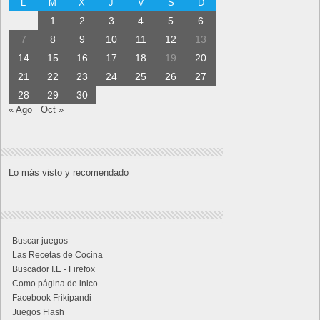
23 de Septiembre
23/09/1889: F.Yamauchi funda Nintendo Koppai. Fabrica cartas
para jugar Hanafuda.Se funda en Japón la compañía de
naipes: Nintendo
23/09/1962: ABC network estrena Los Supersónicos.
23/09/1974:Se inicia el primer servicio de teletexto del mundo:
Ceefax.
23/09/1983: MCI Communications presenta MCI Mail, el primer
servicio email comercial.
23/09/1985: Apple demanda a Jobs por formar empresa con
empleados Apple y tecnologías clave.
23/09/1996: Larry Page y Sergey Brin trabajan en la versión
Demo de Google.
23/09/1999: La Sonda MarsClimate se estrella. La sonda
usaba millas, el Centro de Control usaba Kms.
23/09/2002: Proyecto Mozilla presenta el navegador Mozilla
Phoenix 0.1 (ahora Firefox).
23/09/2008: Google lanza la primera versión de Android: Apple
Pie.