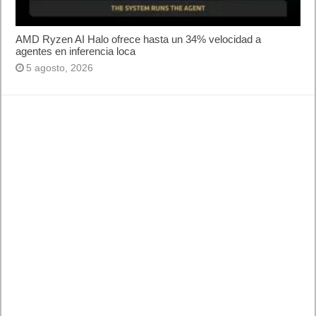
13/09/1956: IBM presenta el primer disco duro con capacidad
de 5 MB, en la computadora 305 RAMAC, la cual pesaba una
Tonelada.
13/09/1979: Cinematronics presenta Starhawk, primer Arcade
basado en Star Wars y con pseudo-3D.
13/09/1985: Nintendo libera Super Mario Bros. Nace Super
Mario Bros. El fontanero más famoso del mundo
13/09/1992: En el juicio por copyright Nintendo vs Atari, se
establece que la Ingeniería en Reverso es una práctica
legítima.
13/09/1994: Denso presenta Quick Response Code (QR):
codifica en 2D hasta 7000 caracteres.
13/09/1999: Shimon Shmueli patenta el USB flash drive
(pendrive).
13 de Septiembre se cel Se celebra el «Dia del Programador»
13/09/1985: Nace Super Mario Bros. El fontanero más famoso
del mundo
13/09/1965: Se lanza el IBM 305 RAMAC, el primer ordenador
con HDD