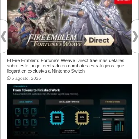
primera Memory Card de 512GB.
12 de Septiembre
12/09/1958: Jack St. Clair Kilby (Texas Instruments), presenta
el primer Circuito Integrado (Chip).Jack Kilby presenta el primer
circuito integrado.
12/09/1972: Nace Mazinger Z.
12/09/1979: K.Kramer patenta IXI (reproductor digital). Usado
por Apple como modelo para crear el Ipod.
12/09/1981: Microsoft arranca el desarrollo de Interface
Manager, para MS-DOS, fue el inicio de Windows.
12/09/1981: Creada Chaos Computer Club, de las
organizaciones de hackers mas grande del mundo.
12/09/1991: Sony presenta Data Discman. Usaba mini CDs.
12/09/2012: En San Francisco, 5 aviones dibujan 1000
decimales del numero PI.
12/09/2012: Apple lanza el iPhone 5
12/09/2014: Chongqing (China), la primera ciudad en
establecer un carril de la acera para adictos al celular.
13 de Septiembre