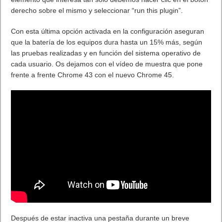
05/09/2007: Apple presenta la primera generación del iPod
Touch
05/09/1983: Newsweek usa por primera vez el termino Hacker
para referirse a los ciberintrusos.
05/09/2007: Steve Jobs presenta el Ipod Touch.Apple presenta
la primera generación del iPod Touch
05/09/2012: Nokia presenta Lumia 820, primero con Carga
Inalámbrica Inductiva Qi.
6 de Septiembre
06/09/1968: Telefunken presenta RKS Rollkugel Steuerung ,
primer ratón comercial.
06/09/1968: BBN licita para construir el primer nodo ARPAnet:
un IMP (Information Message Processor).
06/09/1985: Steve Jobs y otros ex-Apple, fundan NeXT Inc.
para fabricar workstations.
06/09/1989: En París, por error de sistema, 41000 personas
reciben por email acusaciones de asesinato y prostitución.
06/09/2002: En el Intel Developer Forum, varias empresas
anuncian los primeros productos estándar Serial ATA.