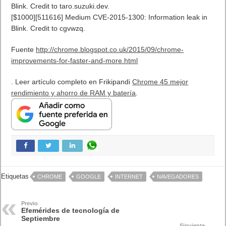
“Dreamcast”.
09/09/2008: En el evento “Let’s Rock”, Steve Jobs bromea
sobre el obituario publicado por error días antes.
09/09/2013: En China, si un Tuit difamatorio recibe sobre
500RTs, el tuitero puede enfrentar 36 meses de cárcel.
10 de Septiembre
10/09/1974: El proyecto Xerox Parc inicia el desarrollo de
Gypsy, primer editor de texto con copy y paste.
10/09/1978: Jef Raskin inicia el proyecto Apple Macintosh
basado en la metáfora GUI de Xerox Parc.
10/09/1981: Atari presenta el videojuego Missile Command
para Arcade.
10/09/1984: Computadora Metaphor y el primer ratón
inalámbrico (Logitech).
10/09/1990: A. Emtage y J. Deutsch presentan
Archie
, el primer
motor de búsqueda en la Internet.
10/09/1991: Finlandia: Linus Torvalds libera el freeware
Linux
versión 0.01 para computadoras 80386.
10/09/2009: Primer ministro se disculpa por trato a Alan Turing
10/09/2013: Apple lanza el iPhone 5S