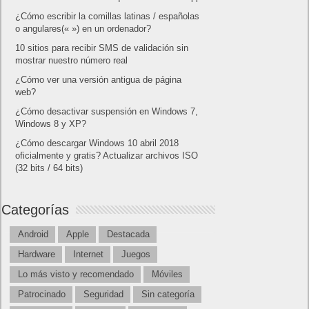
19/09/2003: Logitech despacha su ratón numero 500 millones.
19/09/2005: Nintendo lanza en América el Game Boy Micro, el
último Game Boy
19/09/2011: GE presenta HDlive, ultrasonido medico en 3D/4D.
19/09/2011: Google lanza su sistema de pago móvil: Google
Wallet
20 de Septiembre
20/09/1934: Telefunken de Berlin presenta
SE-III
, el primer TV
electrónico.
20/09/1954: Se corre el primer programa en el lenguaje de
programación Fortran. Se ejecuta con éxito el primer programa
en: FORTRAN
20/09/1977: Panasonic desarrolla su Disco de Audio Digital. El
nombre “Compact Disc” viene de su otro producto el Compact
Cassette.
20/09/1989: Apple lanza su Macintosh Portable de «tan solo» 7
kilos peso
20/09/1995: DEC presenta
AltaVista
, el primer motor de
búsqueda de uso masivo