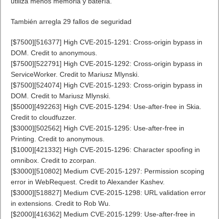
9 de Septiembre
09/09/1941: Nace Dennis Ritchie. El “padre del Lenguaje
C”.Nace Dennis Ritchie (-12/10/2011), creador de Lenguaje C y
Co-autor de Unix.
09/09/1947: Se utiliza por primera vez el término “bug”.
09/09/1968: Shinshu Seiki presenta EP-101, primera impresora
de matriz. Nace la marca Epson.
09/09/1979: Rob Barnaby de MicroPro escribe en asembler el
Wordstar para CP/M.
09/09/1945: Grace Hopper es la primera persona que
encuentra un “bug” en un sistema informático. Literalmente. El
error era una polilla en el medio de relé # 70 en el panel de “F”
de la calculadora de Harvard Mark II Aiken Relay.
09/09/1968: Shinshu Seiki presenta EP-101, Primera mini
impresora con ella nace la marca Epson: EP-son.
09/09/1995: Fraunhofer IIS WinPlay3, primer software
reproductor MP3 en tiempo real.
09/09/1995: Sony lanza en América el primer “PlayStation”.
09/09/1999: Sega lanza su última videoconsola en América