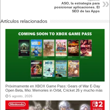
10/09/2014: Stephen Hawking presenta la silla de ruedas
inteligente de Intel.
11 de Septiembre
11/09/1928: W2XB transmite “
The Queens Messenger
” el
primer drama televisado.
11/09/1940: George Stibitz, hace la primera operación remota
desde un teléfono hacia una computadora.
11/09/1946: Primera conversación a larga distancia de carro a
carro.
11/09/1977: Nace Atari 2600 e inicia la revolución de las
videoconsolas
11/09/1974: Taito presenta Speed Race, primer videojuego con
scrolling en las imágenes y choque de autos.
11/09/1979: Atari presenta el primer videojuego de Superman.
11/09/1997: Motorola abandona el mercado de los clones
Apple
11/09/1998: Sun incluye en sus SPARCstation el primer ratón
laser.
11/09/2014: SanDisk presenta Extreme PRO SDXC UHS-I, la