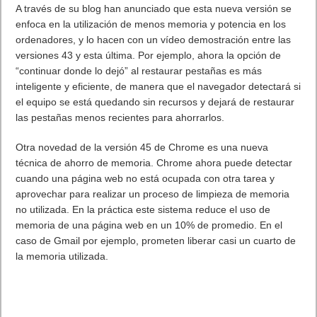
3 de Septiembre
03/09/1971: Ray Tomlinson desarrolla un programa de email
para enviar mensajes a través de la red. Usó por primera vez
el @.
En 09/1973: El Pentágono crea el Defense Navigation Satellite
System (DNSS), predecesor del sistema GPS.
03/09/1995: Pierre Omidyar funda AuctionWeb. Posteriormente
se conocería como eBay.
03/09/1998: Steve Mann construye prototipo del primer reloj
video-telefono.
03/09/2001: Hewlett-Packard anuncia la compra de Compaq
por USD 25 Mil Millones.
4 de Septiembre
04/09/1888: George Eastman registra la marca Kodak y recibe
la patente por el rollo fotográfico.Se registra la marca Kodak.
04/09/1956: IBM lanza el primer disco duro comercial
04/09/1983: Productos de mala calidad, sobreoferta y la
llegada de las PC causan la Crisis del Videojuego. Las ventas