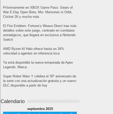
21/09/2010: Google presenta su Informe de Transparencia.
Incluye interferencia de gobiernos sobre Google:
22 de Septiembre
22 de septiembre se cel Se celebra el “OneWebDay”.
22/09/1980: P.Allen (Microsoft) contacta a R.Brock (Seattle
Computer), pidiendo sub-licenciar 86-DOS a un cliente
potencial (IBM).
22/09/1986: Precedente Histórico para Industria de la
Computación. Caso NEC vs Intel: juez dictamina que el
software debe patentarse.
22/09/1999: Un usuario eBay subasta 500 libras de marihuana,
la puja llego a 10 millones USD, antes de que eBay la descubra
y suspenda.
22/09/1999: Primera gran guerra cibernética tiene lugar
simultáneamente con la guerra en Serbia/Kosovo.
22/09/2004: Activision presenta Rome: Total War, considerado
el mejor juego de estrategia.
22/09/09/2012: En Japón convierten las obsoletas cabinas
telefónicas en acuarios.