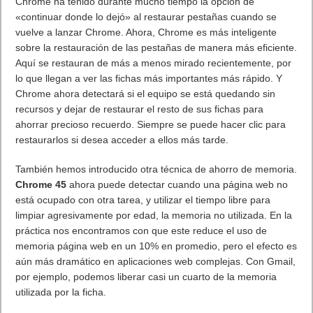
Intel
02/09/1964: Nace Tom Hall, coautor de Wolfenstein 3D, Doom
y Duke Nukem
02/09/1969: El primer cajero automático es instalado en
Rockville Center, New York, USA.
02/09/1973: Los primeros LOGs de computadora con
generados en una PDP10 en UCLA.
02/09/1987: Philips presenta el primer CD para video.
Almacenaba apenas 5 minutos.
02/09/1997: Apple acaba los clones Macintosh al recomprar la
licencia a Power Computing (USD 100MM en acciones+10MM
cash).
02/09/1999: eBay detiene la subasta de un riñon humano luego
de que había alcanzado la cifra de 5,7 Millones de dólares.
02/09/2004: Presentado el Generic Access Network (GAN-
UMA), base para usar de telefonía IP en dispositivos móviles
sobre LAN.
02/09/2005: Nikkon presenta Coolpix P1, primera cámara con
Wi-Fi.
02/09/2008: Google libera una versión de prueba de su nuevo
navegador Web, Google Chrome.