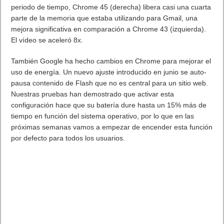
06/09/2005: Microsoft lanza su primer ratón laser el “Laser
Mouse 6000”
06/09/2008: Se lanza el satélite GeoEye-1 “El satélite de
Google”
7 de Septiembre
07/09/1912: Nace en USA David Packard, uno de los
fundadores de HP.Nace David Packard. Cofundador de HP
(Hewlett Packard)
07/09/1972: Atari presenta
Pong
, el primer videojuego éxito en
ventas. Produjo 3,2 Millones USD.
07/09/1979: Debuta ESPN. Fue el principal impulsor de la TV
por cable.
En 09/1995: C.Jaeb funda Audionet, la primera radio regular
por-internet:
07/09/1998: Estados Unidos: Nace oficialmente el motor de
búsqueda Google.
07/09/2004: Se lanza Wikimedia Commons
07/09/2005: Yahoo! entrega data privada a China para
encarcelar al reportero Shi Tao.