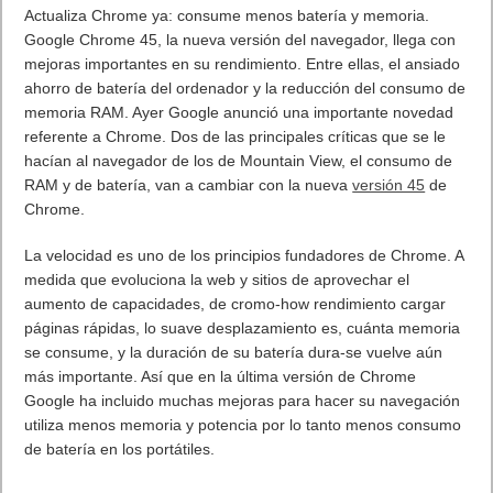
Efemérides de tecnología Septiembre. Os dejamos las
Efemérides Tecnológicas más importantes del mes de
Septiembre. Las Efemérides de tecnología Septiembre
ordenadas por día y una línea de tiempo. Los eventos
importantes de la tecnología que han sucedido en Septiembre.
Si falta alguno no dudes en comentar el artículo.
En Septiembre sucedieron cosas fantásticas con la tecnología
el nacimiento de Google, GPS, PSP, Google Chrome, Ebay,
iPhone 5, el calamitoso Windows ME y muchos más pasos que
ha dado la tecnología en nuestras vidas. Os dejo el listado de
Efemérides de tecnología Septiembre.
Efemérides de tecnología 1 de
Septiembre
01/09/1486: Marcus Coccius recibe en Venezia, el primer
Copyright por su libro Decades rerum Venetarum
01/09/1966: Ralph Baer propone crear juegos usando la TV
como monitor. Es el pionero de las Consolas de Vídeo Juego.