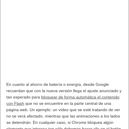
caen 99% respecto a 1982.
04/09/1991: A.Lemmke, administrador de servidores, no le
gusta el nombre del nuevo SOP (Freix) que debe distribuir. Lo
renombra a Linux.
04/09/1998: Internet: nace la empresa Google Inc. Larry Page
y Sergey Brin forman la compañia Google Inc.
04/09/2001: MacAfee libera el primer antivirus para handheld.
04/09/2001: Google patenta su algoritmo de búsqueda
PageRank
04/09/2010: J.Jacobs vende en 635.000USD el Club Neverdie,
récord por una propiedad virtual.
04/09/2012: Se lanza Windows Server 2012. Última versión de
Windows Server
5 de Septiembre
05/09/1959: R.Noyce crea el primer Chip moderno: monolítico,
plano y hecho sobre Silicio.
05/09/1975: Xerox presenta su computadora
Alto
, primera con
GUI.
05/09/1977: Se lanza el Voyager 1. Nuestro objeto más alejado
de la tierra