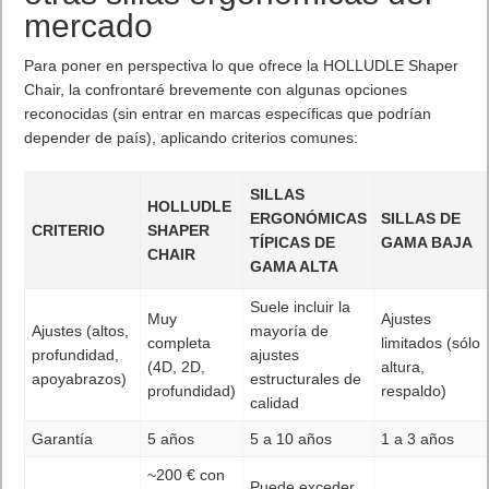
mercado
Para poner en perspectiva lo que ofrece la HOLLUDLE Shaper
Chair, la confrontaré brevemente con algunas opciones
reconocidas (sin entrar en marcas específicas que podrían
depender de país), aplicando criterios comunes:
SILLAS
HOLLUDLE
ERGONÓMICAS
SILLAS DE
CRITERIO
SHAPER
TÍPICAS DE
GAMA BAJA
CHAIR
GAMA ALTA
Suele incluir la
Muy
Ajustes
Ajustes (altos,
mayoría de
completa
limitados (sólo
profundidad,
ajustes
(4D, 2D,
altura,
apoyabrazos)
estructurales de
profundidad)
respaldo)
calidad
Garantía
5 años
5 a 10 años
1 a 3 años
~200 € con
Puede exceder