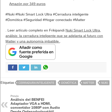
Amazón por 349 euros
#Nuki
#Nuki Smart Lock Ultra
#Cerradura inteligente
#Domótica
#Seguridad
#Hogar conectado
#Matter
. Leer artículo completo en Frikipandi
Nuki Smart Lock Ultra,
análisis: la cerradura inteligente que se adelanta al futuro con
Matter y una autonomía imbatible.
.
Etiquetas
CERRADURA INTELIGENTE
DOMÓTICA
MATTER
NUKI
Previo
Análisis del BENFEI
Adaptador VGA a HDMI,
convertidor 1080P con Audio
Desde Ordenador/portátil