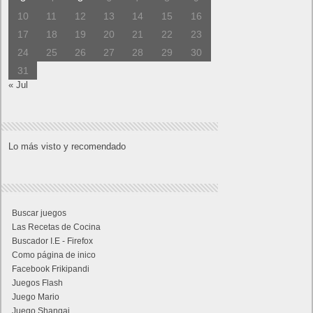
10
11
12
13
14
15
16
17
18
19
20
21
22
23
24
25
26
27
28
29
30
31
« Jul
Lo más visto y recomendado
Buscar juegos
Las Recetas de Cocina
Buscador I.E - Firefox
Como página de inico
Facebook Frikipandi
Juegos Flash
Juego Mario
Juego Shangai