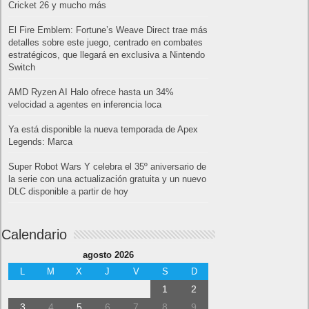
Cricket 26 y mucho más
El Fire Emblem: Fortune’s Weave Direct trae más
detalles sobre este juego, centrado en combates
estratégicos, que llegará en exclusiva a Nintendo
Switch
AMD Ryzen AI Halo ofrece hasta un 34%
velocidad a agentes en inferencia loca
Ya está disponible la nueva temporada de Apex
Legends: Marca
Super Robot Wars Y celebra el 35º aniversario de
la serie con una actualización gratuita y un nuevo
DLC disponible a partir de hoy
Calendario
agosto 2026
L
M
X
J
V
S
D
1
2
3
4
5
6
7
8
9