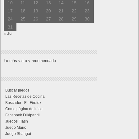
10
11
12
13
14
15
16
17
18
19
20
21
22
23
24
25
26
27
28
29
30
31
« Jul
Lo más visto y recomendado
Buscar juegos
Las Recetas de Cocina
Buscador I.E - Firefox
Como página de inico
Facebook Frikipandi
Juegos Flash
Juego Mario
Juego Shangai