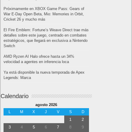
Próximamente en XBOX Game Pass: Gears of
War E-Day Open Beta, Mio: Memories in Orbit,
Cricket 26 y mucho más
El Fire Emblem: Fortune’s Weave Direct trae más
detalles sobre este juego, centrado en combates
estratégicos, que llegará en exclusiva a Nintendo
Switch
AMD Ryzen AI Halo ofrece hasta un 34%
velocidad a agentes en inferencia loca
Ya está disponible la nueva temporada de Apex
Legends: Marca
Calendario
agosto 2026
L
M
X
J
V
S
D
1
2
3
4
5
6
7
8
9