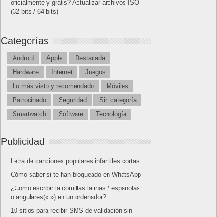
oficialmente y gratis? Actualizar archivos ISO
(32 bits / 64 bits)
Categorías
Android
Apple
Destacada
Hardware
Internet
Juegos
Lo más visto y recomendado
Móviles
Patrocinado
Seguridad
Sin categoría
Smartwatch
Software
Tecnología
Publicidad
Letra de canciones populares infantiles cortas
Cómo saber si te han bloqueado en WhatsApp
¿Cómo escribir la comillas latinas / españolas
o angulares(« ») en un ordenador?
10 sitios para recibir SMS de validación sin