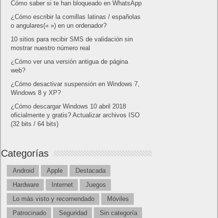
Cómo saber si te han bloqueado en WhatsApp
¿Cómo escribir la comillas latinas / españolas
o angulares(« ») en un ordenador?
10 sitios para recibir SMS de validación sin
mostrar nuestro número real
¿Cómo ver una versión antigua de página
web?
¿Cómo desactivar suspensión en Windows 7,
Windows 8 y XP?
¿Cómo descargar Windows 10 abril 2018
oficialmente y gratis? Actualizar archivos ISO
(32 bits / 64 bits)
Categorías
Android
Apple
Destacada
Hardware
Internet
Juegos
Lo más visto y recomendado
Móviles
Patrocinado
Seguridad
Sin categoría