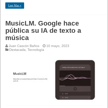
Leer Mas »
MusicLM. Google hace
pública su IA de texto a
música
Juan Cascón Baños
10 mayo, 2023
Destacada
,
Tecnología