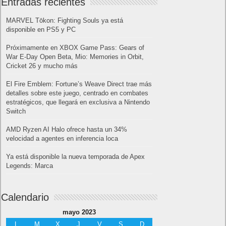
Entradas recientes
MARVEL Tōkon: Fighting Souls ya está
disponible en PS5 y PC
Próximamente en XBOX Game Pass: Gears of
War E-Day Open Beta, Mio: Memories in Orbit,
Cricket 26 y mucho más
El Fire Emblem: Fortune’s Weave Direct trae más
detalles sobre este juego, centrado en combates
estratégicos, que llegará en exclusiva a Nintendo
Switch
AMD Ryzen AI Halo ofrece hasta un 34%
velocidad a agentes en inferencia loca
Ya está disponible la nueva temporada de Apex
Legends: Marca
Calendario
mayo 2023
L
M
X
J
V
S
D