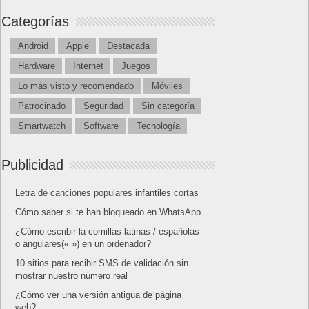
Categorías
Android
Apple
Destacada
Hardware
Internet
Juegos
Lo más visto y recomendado
Móviles
Patrocinado
Seguridad
Sin categoría
Smartwatch
Software
Tecnología
Publicidad
Letra de canciones populares infantiles cortas
Cómo saber si te han bloqueado en WhatsApp
¿Cómo escribir la comillas latinas / españolas
o angulares(« ») en un ordenador?
10 sitios para recibir SMS de validación sin
mostrar nuestro número real
¿Cómo ver una versión antigua de página
web?