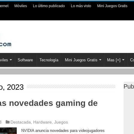
ternet
Móviles
Lo último publicado
Lo más visto
Mini Juegos Gratis
viles
Software
Tecnología
Mini Juegos Gratis
Mas [+]
Co
o, 2023
Pub
as novedades gaming de
3
Destacada
,
Hardware
,
Juegos
NVIDIA anuncia novedades para videojugadores