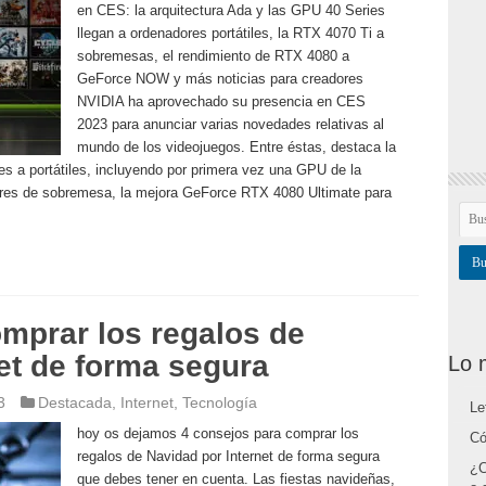
en CES: la arquitectura Ada y las GPU 40 Series
llegan a ordenadores portátiles, la RTX 4070 Ti a
sobremesas, el rendimiento de RTX 4080 a
GeForce NOW y más noticias para creadores
NVIDIA ha aprovechado su presencia en CES
2023 para anunciar varias novedades relativas al
mundo de los videojuegos. Entre éstas, destaca la
ies a portátiles, incluyendo por primera vez una GPU de la
ores de sobremesa, la mejora GeForce RTX 4080 Ultimate para
mprar los regalos de
et de forma segura
Lo 
3
Destacada
,
Internet
,
Tecnología
Le
hoy os dejamos 4 consejos para comprar los
Có
regalos de Navidad por Internet de forma segura
¿C
que debes tener en cuenta. Las fiestas navideñas,