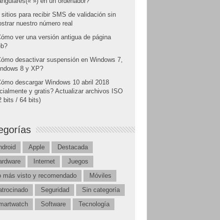
angulares(« ») en un ordenador?
 sitios para recibir SMS de validación sin
strar nuestro número real
ómo ver una versión antigua de página
b?
ómo desactivar suspensión en Windows 7,
ndows 8 y XP?
ómo descargar Windows 10 abril 2018
icialmente y gratis? Actualizar archivos ISO
 bits / 64 bits)
egorías
ndroid
Apple
Destacada
ardware
Internet
Juegos
o más visto y recomendado
Móviles
atrocinado
Seguridad
Sin categoría
martwatch
Software
Tecnología