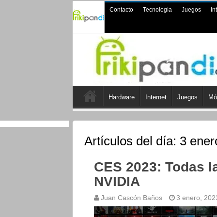
Contacto
Tecnología
Juegos
In
Hardware
Internet
Juegos
Mó
Artículos del día:
3 ener
CES 2023: Todas l
NVIDIA
Juan Cascón Baños
3 enero, 202