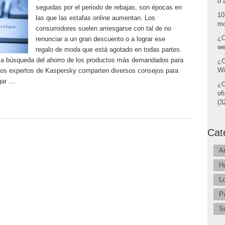
o 
seguidas por el periodo de rebajas, son épocas en
10
las que las estafas online aumentan. Los
mo
consumidores suelen arriesgarse con tal de no
¿C
renunciar a un gran descuento o a lograr ese
we
regalo de moda que está agotado en todas partes.
la búsqueda del ahorro de los productos más demandados para
¿C
Wi
 los expertos de Kaspersky comparten diversos consejos para
gar …
¿C
of
(32
Cat
A
H
L
P
S