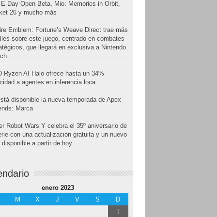
E-Day Open Beta, Mio: Memories in Orbit,
cket 26 y mucho más
ire Emblem: Fortune’s Weave Direct trae más
lles sobre este juego, centrado en combates
atégicos, que llegará en exclusiva a Nintendo
tch
 Ryzen AI Halo ofrece hasta un 34%
cidad a agentes en inferencia loca
stá disponible la nueva temporada de Apex
ends: Marca
r Robot Wars Y celebra el 35º aniversario de
erie con una actualización gratuita y un nuevo
disponible a partir de hoy
endario
enero 2023
M
X
J
V
S
D
1