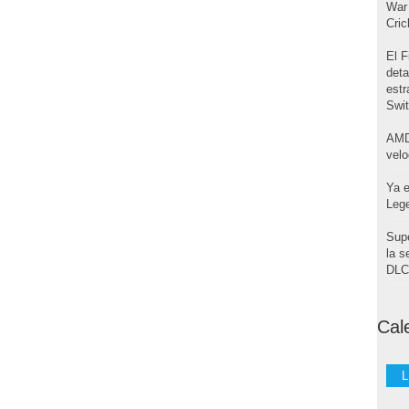
War 
Cri
El F
deta
estr
Swi
AMD
velo
Ya e
Leg
Supe
la s
DLC 
Cal
L