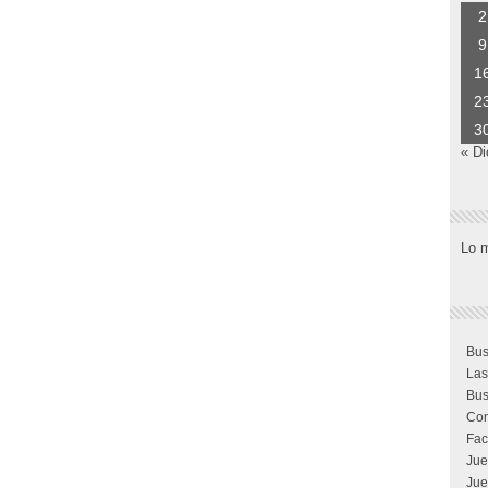
2
9
1
2
3
« Di
Lo 
Bus
Las
Bus
Com
Fac
Jue
Jue