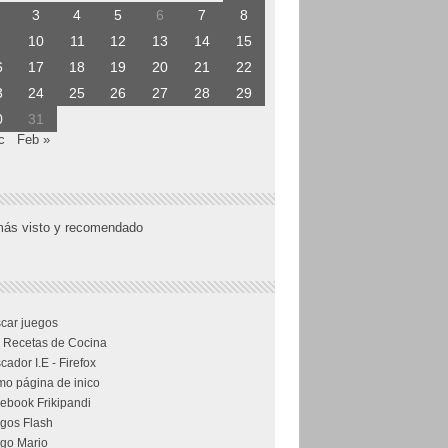
3
4
5
6
7
8
10
11
12
13
14
15
6
17
18
19
20
21
22
3
24
25
26
27
28
29
0
31
c
Feb »
más visto y recomendado
car juegos
 Recetas de Cocina
cador I.E - Firefox
o página de inico
ebook Frikipandi
gos Flash
go Mario