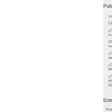
Pub
Le
Có
¿C
o 
10
mo
¿C
we
¿C
Wi
¿C
of
(32
Ent
Pró