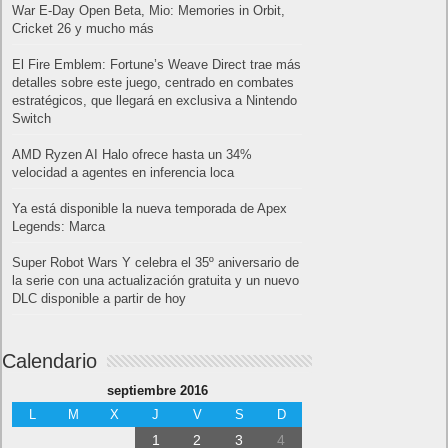
War E-Day Open Beta, Mio: Memories in Orbit,
Cricket 26 y mucho más
El Fire Emblem: Fortune’s Weave Direct trae más
detalles sobre este juego, centrado en combates
estratégicos, que llegará en exclusiva a Nintendo
Switch
AMD Ryzen AI Halo ofrece hasta un 34%
velocidad a agentes en inferencia loca
Ya está disponible la nueva temporada de Apex
Legends: Marca
Super Robot Wars Y celebra el 35º aniversario de
la serie con una actualización gratuita y un nuevo
DLC disponible a partir de hoy
Calendario
septiembre 2016
L
M
X
J
V
S
D
1
2
3
4