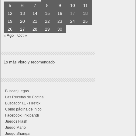
5
6
7
8
9
10
11
12
13
14
15
16
17
18
19
20
21
22
23
24
25
26
27
28
29
30
« Ago
Oct »
Lo más visto y recomendado
Buscar juegos
Las Recetas de Cocina
Buscador I.E - Firefox
Como página de inico
Facebook Frikipandi
Juegos Flash
Juego Mario
Juego Shangai