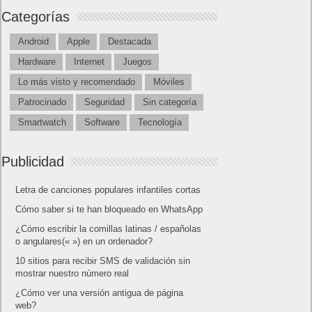
Categorías
Android
Apple
Destacada
Hardware
Internet
Juegos
Lo más visto y recomendado
Móviles
Patrocinado
Seguridad
Sin categoría
Smartwatch
Software
Tecnología
Publicidad
Letra de canciones populares infantiles cortas
Cómo saber si te han bloqueado en WhatsApp
¿Cómo escribir la comillas latinas / españolas
o angulares(« ») en un ordenador?
10 sitios para recibir SMS de validación sin
mostrar nuestro número real
¿Cómo ver una versión antigua de página
web?