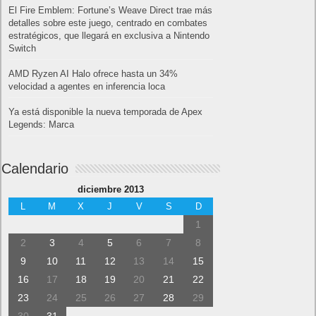
El Fire Emblem: Fortune’s Weave Direct trae más
detalles sobre este juego, centrado en combates
estratégicos, que llegará en exclusiva a Nintendo
Switch
AMD Ryzen AI Halo ofrece hasta un 34%
velocidad a agentes en inferencia loca
Ya está disponible la nueva temporada de Apex
Legends: Marca
Calendario
diciembre 2013
L
M
X
J
V
S
D
1
2
3
4
5
6
7
8
9
10
11
12
13
14
15
16
17
18
19
20
21
22
23
24
25
26
27
28
29