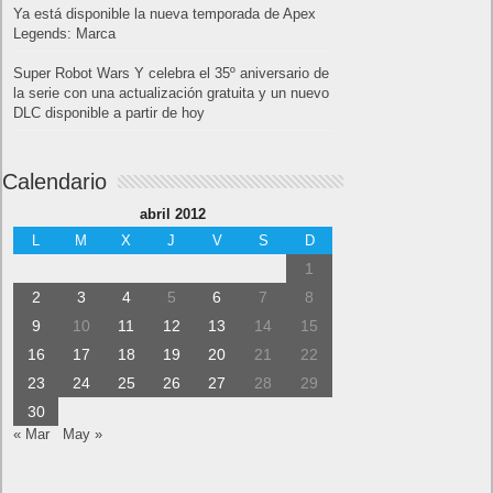
Ya está disponible la nueva temporada de Apex
Legends: Marca
Super Robot Wars Y celebra el 35º aniversario de
la serie con una actualización gratuita y un nuevo
DLC disponible a partir de hoy
Calendario
abril 2012
L
M
X
J
V
S
D
1
2
3
4
5
6
7
8
9
10
11
12
13
14
15
16
17
18
19
20
21
22
23
24
25
26
27
28
29
30
« Mar
May »