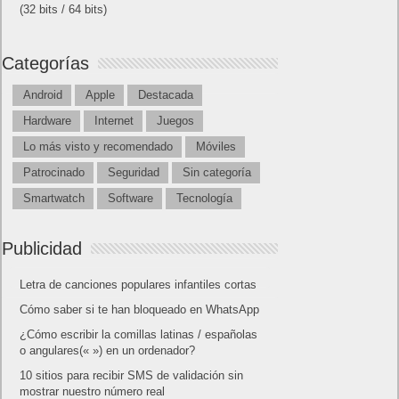
(32 bits / 64 bits)
Categorías
Android
Apple
Destacada
Hardware
Internet
Juegos
Lo más visto y recomendado
Móviles
Patrocinado
Seguridad
Sin categoría
Smartwatch
Software
Tecnología
Publicidad
Letra de canciones populares infantiles cortas
Cómo saber si te han bloqueado en WhatsApp
¿Cómo escribir la comillas latinas / españolas
o angulares(« ») en un ordenador?
10 sitios para recibir SMS de validación sin
mostrar nuestro número real