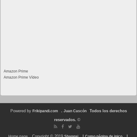
Amazon Prime
Amazon Prime Vídeo
Powered by
.
Todos los derechos
Frikipandi.com
Juan Cascón
reservados.
©
Copyright © 2019
|
|
Home page
Shangai
Como página de inico