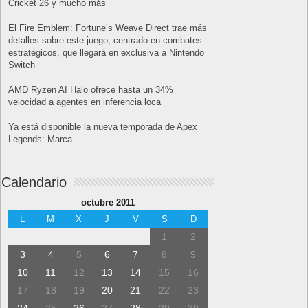
Cricket 26 y mucho más
El Fire Emblem: Fortune’s Weave Direct trae más
detalles sobre este juego, centrado en combates
estratégicos, que llegará en exclusiva a Nintendo
Switch
AMD Ryzen AI Halo ofrece hasta un 34%
velocidad a agentes en inferencia loca
Ya está disponible la nueva temporada de Apex
Legends: Marca
Calendario
octubre 2011
L
M
X
J
V
S
D
1
2
3
4
5
6
7
8
9
10
11
12
13
14
15
16
17
18
19
20
21
22
23