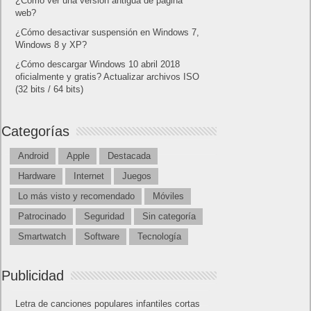
¿Cómo ver una versión antigua de página
web?
¿Cómo desactivar suspensión en Windows 7,
Windows 8 y XP?
¿Cómo descargar Windows 10 abril 2018
oficialmente y gratis? Actualizar archivos ISO
(32 bits / 64 bits)
Categorías
Android
Apple
Destacada
Hardware
Internet
Juegos
Lo más visto y recomendado
Móviles
Patrocinado
Seguridad
Sin categoría
Smartwatch
Software
Tecnología
Publicidad
Letra de canciones populares infantiles cortas