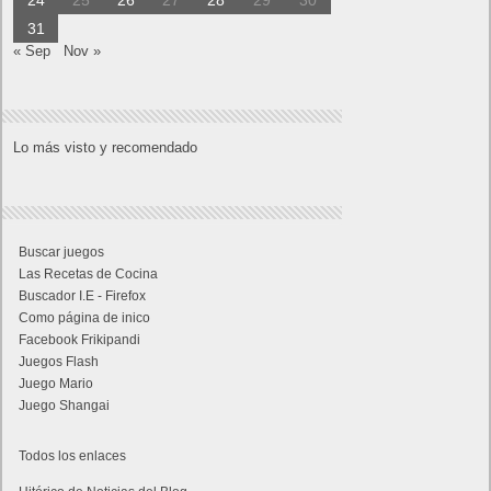
24
25
26
27
28
29
30
31
« Sep
Nov »
Lo más visto y recomendado
Buscar juegos
Las Recetas de Cocina
Buscador I.E - Firefox
Como página de inico
Facebook Frikipandi
Juegos Flash
Juego Mario
Juego Shangai
Todos los enlaces