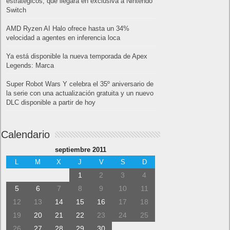
estratégicos, que llegará en exclusiva a Nintendo
Switch
AMD Ryzen AI Halo ofrece hasta un 34%
velocidad a agentes en inferencia loca
Ya está disponible la nueva temporada de Apex
Legends: Marca
Super Robot Wars Y celebra el 35º aniversario de
la serie con una actualización gratuita y un nuevo
DLC disponible a partir de hoy
Calendario
septiembre 2011
L
M
X
J
V
S
D
1
2
3
4
5
6
7
8
9
10
11
12
13
14
15
16
17
18
19
20
21
22
23
24
25
26
27
28
29
30