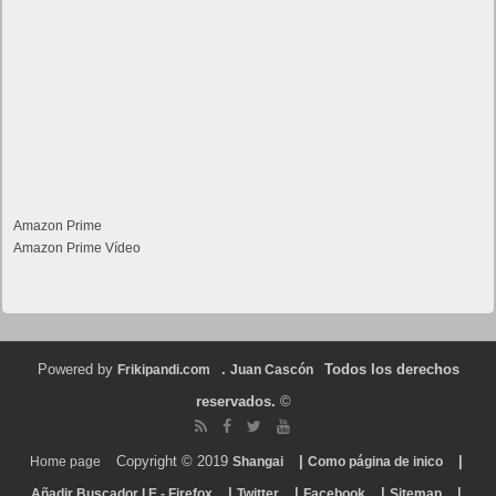
Amazon Prime
Amazon Prime Vídeo
Powered by
.
Todos los derechos
Frikipandi.com
Juan Cascón
reservados.
©
Copyright © 2019
|
|
Home page
Shangai
Como página de inico
|
|
|
|
Añadir Buscador I.E - Firefox
Twitter
Facebook
Sitemap