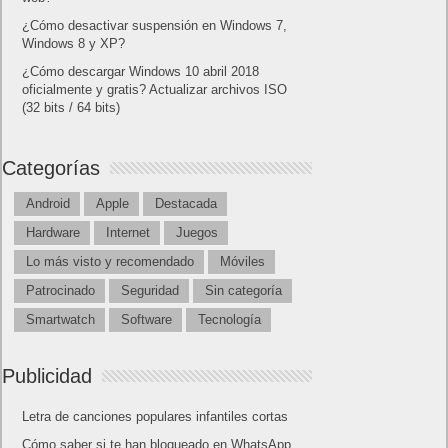
¿Cómo desactivar suspensión en Windows 7,
Windows 8 y XP?
¿Cómo descargar Windows 10 abril 2018
oficialmente y gratis? Actualizar archivos ISO
(32 bits / 64 bits)
Categorías
Android
Apple
Destacada
Hardware
Internet
Juegos
Lo más visto y recomendado
Móviles
Patrocinado
Seguridad
Sin categoría
Smartwatch
Software
Tecnología
Publicidad
Letra de canciones populares infantiles cortas
Cómo saber si te han bloqueado en WhatsApp