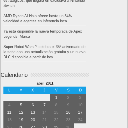
estratégicos, que llegará en exclusiva a Nintendo
Switch
AMD Ryzen AI Halo ofrece hasta un 34%
velocidad a agentes en inferencia loca
Ya está disponible la nueva temporada de Apex
Legends: Marca
Super Robot Wars Y celebra el 35º aniversario de
la serie con una actualización gratuita y un nuevo
DLC disponible a partir de hoy
Calendario
abril 2011
L
M
X
J
V
S
D
1
2
3
4
5
6
7
8
9
10
11
12
13
14
15
16
17
18
19
20
21
22
23
24
25
26
27
28
29
30