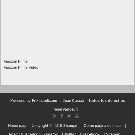
Amazon Prime
Amazon Prime Vídeo
Powered by
.
Todos los derechos
Frikipandi.com
Juan Cascón
reservados.
©
Copyright © 2019
|
|
Home page
Shangai
Como página de inico
|
|
|
|
Añadir Buscador I.E - Firefox
Twitter
Facebook
Sitemap