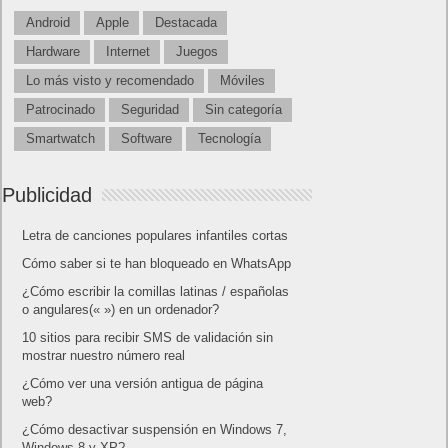
Android
Apple
Destacada
Hardware
Internet
Juegos
Lo más visto y recomendado
Móviles
Patrocinado
Seguridad
Sin categoría
Smartwatch
Software
Tecnología
Publicidad
Letra de canciones populares infantiles cortas
Cómo saber si te han bloqueado en WhatsApp
¿Cómo escribir la comillas latinas / españolas
o angulares(« ») en un ordenador?
10 sitios para recibir SMS de validación sin
mostrar nuestro número real
¿Cómo ver una versión antigua de página
web?
¿Cómo desactivar suspensión en Windows 7,
Windows 8 y XP?