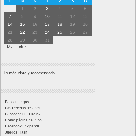
L
M
X
J
V
S
D
1
2
3
4
5
6
7
8
9
10
11
12
13
14
15
16
17
18
19
20
21
22
23
24
25
26
27
28
29
30
31
« Dic
Feb »
Lo más visto y recomendado
Buscar juegos
Las Recetas de Cocina
Buscador I.E - Firefox
Como página de inico
Facebook Frikipandi
Juegos Flash