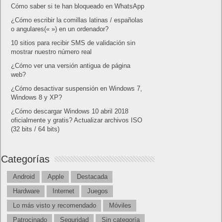
Cómo saber si te han bloqueado en WhatsApp
¿Cómo escribir la comillas latinas / españolas
o angulares(« ») en un ordenador?
10 sitios para recibir SMS de validación sin
mostrar nuestro número real
¿Cómo ver una versión antigua de página
web?
¿Cómo desactivar suspensión en Windows 7,
Windows 8 y XP?
¿Cómo descargar Windows 10 abril 2018
oficialmente y gratis? Actualizar archivos ISO
(32 bits / 64 bits)
Categorías
Android
Apple
Destacada
Hardware
Internet
Juegos
Lo más visto y recomendado
Móviles
Patrocinado
Seguridad
Sin categoría