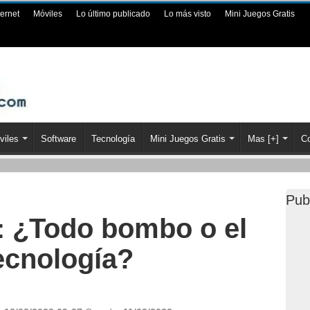
ternet
Móviles
Lo último publicado
Lo más visto
Mini Juegos Gratis
viles
Software
Tecnología
Mini Juegos Gratis
Mas [+]
Co
Pub
a: ¿Todo bombo o el
tecnología?