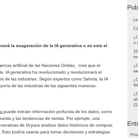
Pub
Le
Có
¿C
o 
erá la exageración de la IA generativa o es este el
10
mo
igencia artificial de las Naciones Unidas, cree que el
¿C
we
la IA generativa ha revolucionado y revolucionará el
ía de las industrias. Según expertos como Sahota, la IA
¿C
Wi
yoría de las industrias de las siguientes maneras:
¿C
of
(32
va
puede extraer información profunda de los datos, como
manda y las tendencias de ventas. Por ejemplo, una
Ent
erativas de IA para analizar datos históricos de compras
s. Esto podría usarse para tomar decisiones y estrategias
Pró