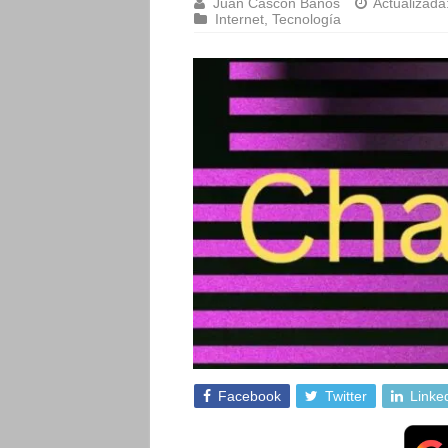
Juan Cascón Baños
Actualizada
Internet
,
Tecnología
Facebook
Twitter
Linke