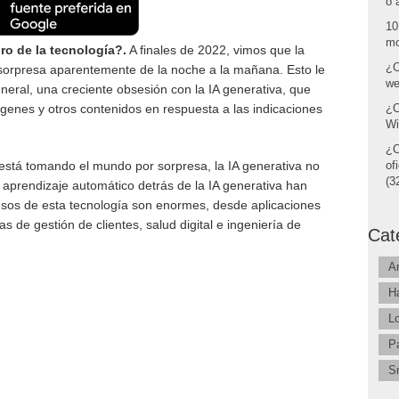
o 
10
mo
ro de la tecnología?.
A finales de 2022, vimos que la
¿C
orpresa aparentemente de la noche a la mañana. Esto le
we
neral, una creciente obsesión con la IA generativa, que
enes y otros contenidos en respuesta a las indicaciones
¿C
Wi
¿C
stá tomando el mundo por sorpresa, la IA generativa no
of
(32
 aprendizaje automático detrás de la IA generativa han
usos de esta tecnología son enormes, desde aplicaciones
 de gestión de clientes, salud digital e ingeniería de
Cat
A
H
L
P
S