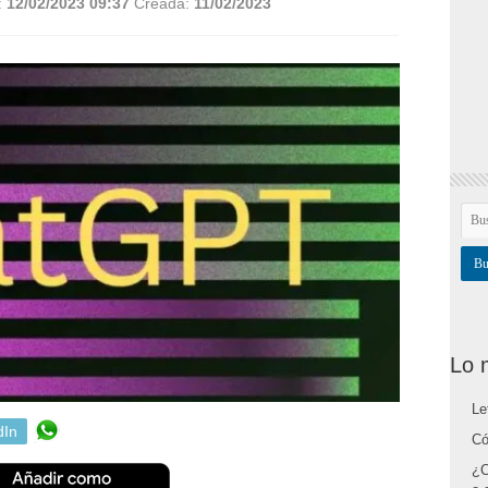
:
12/02/2023 09:37
Creada:
11/02/2023
Lo 
Le
dIn
Có
¿C