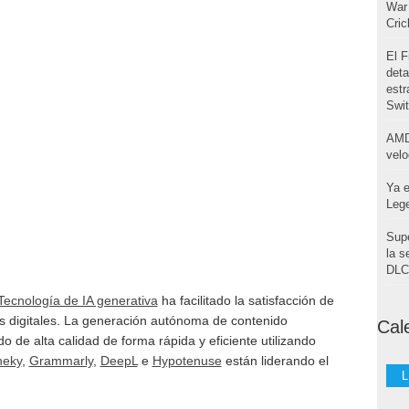
War 
Cri
El F
deta
estr
Swi
AMD
velo
Ya e
Leg
Supe
la s
DLC 
ecnología de IA generativa
ha facilitado la satisfacción de
s digitales. La generación autónoma de contenido
Cal
 de alta calidad de forma rápida y eficiente utilizando
eky
,
Grammarly
,
DeepL
e
Hypotenuse
están liderando el
L