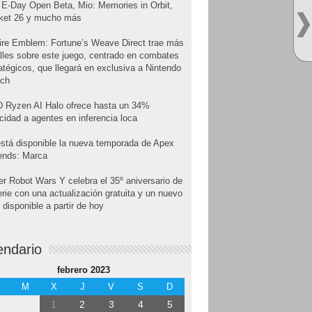
E-Day Open Beta, Mio: Memories in Orbit,
cket 26 y mucho más
ire Emblem: Fortune’s Weave Direct trae más
lles sobre este juego, centrado en combates
atégicos, que llegará en exclusiva a Nintendo
tch
 Ryzen AI Halo ofrece hasta un 34%
cidad a agentes en inferencia loca
stá disponible la nueva temporada de Apex
ends: Marca
r Robot Wars Y celebra el 35º aniversario de
erie con una actualización gratuita y un nuevo
disponible a partir de hoy
endario
febrero 2023
M
X
J
V
S
D
1
2
3
4
5