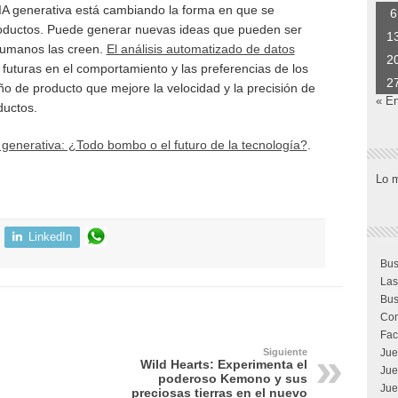
 IA generativa está cambiando la forma en que se
6
productos. Puede generar nuevas ideas que pueden ser
1
umanos las creen.
El análisis automatizado de datos
2
 futuras en el comportamiento y las preferencias de los
2
eño de producto que mejore la velocidad y la precisión de
« E
ductos.
 generativa: ¿Todo bombo o el futuro de la tecnología?
.
Lo 
LinkedIn
Bus
Las
Bus
Com
Fac
Jue
Siguiente
Wild Hearts: Experimenta el
Jue
poderoso Kemono y sus
Jue
preciosas tierras en el nuevo