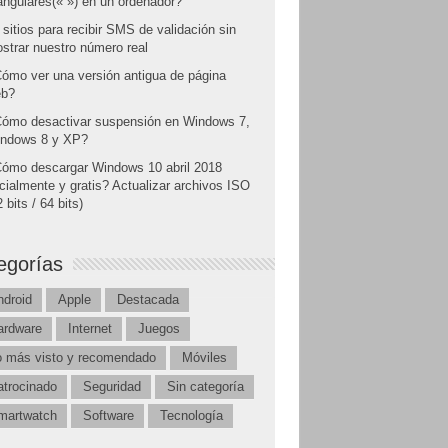
angulares(« ») en un ordenador?
 sitios para recibir SMS de validación sin
strar nuestro número real
ómo ver una versión antigua de página
b?
ómo desactivar suspensión en Windows 7,
ndows 8 y XP?
ómo descargar Windows 10 abril 2018
icialmente y gratis? Actualizar archivos ISO
 bits / 64 bits)
egorías
ndroid
Apple
Destacada
ardware
Internet
Juegos
o más visto y recomendado
Móviles
atrocinado
Seguridad
Sin categoría
martwatch
Software
Tecnología