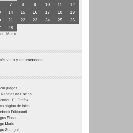
7
8
9
10
11
12
3
14
15
16
17
18
19
0
21
22
23
24
25
26
7
28
ne
Mar »
más visto y recomendado
car juegos
 Recetas de Cocina
cador I.E - Firefox
o página de inico
ebook Frikipandi
gos Flash
go Mario
go Shangai