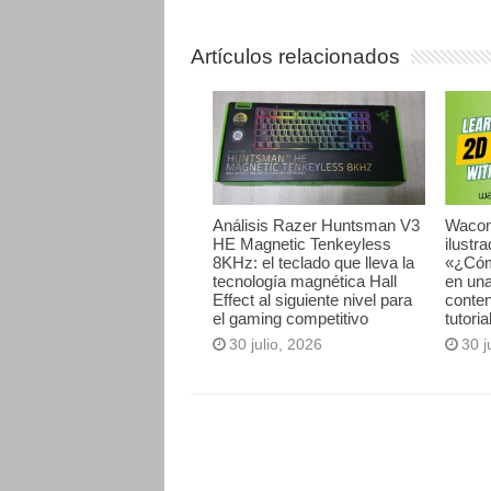
Artículos relacionados
Análisis Razer Huntsman V3
Wacom
HE Magnetic Tenkeyless
ilustr
8KHz: el teclado que lleva la
«¿Cóm
tecnología magnética Hall
en una
Effect al siguiente nivel para
conten
el gaming competitivo
tutori
30 julio, 2026
30 j