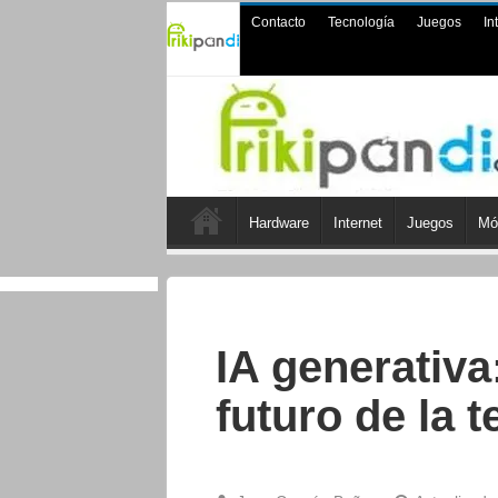
Contacto
Tecnología
Juegos
In
Hardware
Internet
Juegos
Mó
IA generativ
futuro de la 