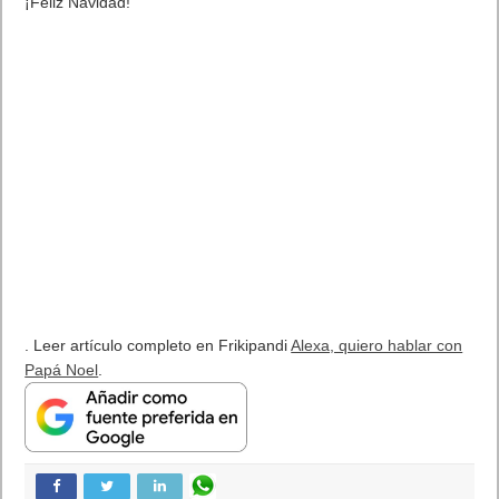
Próximamente en XBOX Game Pass: Gears of War E-Day Open
Beta, Mio: Memories in Orbit, Cricket 26 y mucho más
5 agosto, 2026