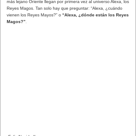
Previo
Winter Wonderland, la Temporada 5 de Riders Republic
Siguiente
Alexa, quiero hablar con Papá Noel
Artículos relacionados
MARVEL Tōkon: Fighting Souls ya está disponible en PS5 y PC
7 agosto, 2026