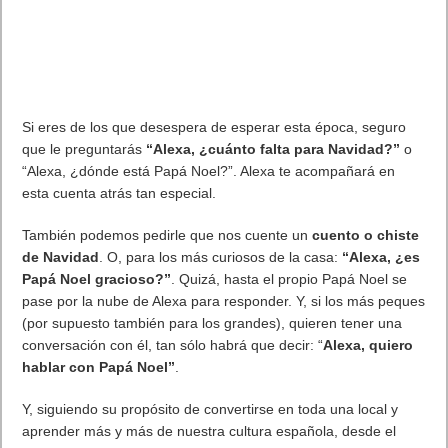
Además del tráiler, KOEI TECMO ha anunciado también que
aquellos que adquieran la versión física o digital de
Wo Long:
Fallen Dynasty
antes del 16 de marzo recibirán una
“Armadura Baihu” especial, mientras que los que reserven el
juego digitalmente recibirán tanto la bonificación por compra
anticipada como la bonificación por reservan la “Armadura
Zhuque”.
En el estreno también estará disponible una versión
SteelBook® de edición limitada de
Wo Long: Fallen Dynasty
.
La edición de lanzamiento SteelBook® incluye un exclusivo
estuche coleccionable junto a los contenidos descargables
adicionales “Corona de Zhurong” y “Corona de Gonggong”.
. Leer artículo completo en Frikipandi
Wo Long: Fallen Dynasty
se muestra en un espectacular tráiler de acción
.