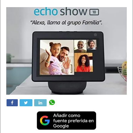
Juan Cascón Baños
Actualizada:
15/12/2022 11:24
Creada:
15/12/2022
Destacada
,
Juegos
KOEI TECMO ESTRENA EL TRÁILER DE ACCIÓN DE WO