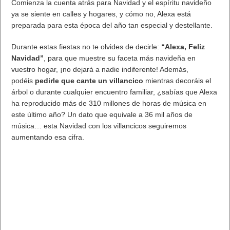
LONG: FALLEN DYNASTY
Con nuevas armas, escenarios y enemigos de la última
producción del Team NINJA!
En el día de hoy
KOEI TECMO Europe
y el desarrollador
Team
NINJA
estrenan un nuevo tráiler de
Wo Long: Fallen
Dynasty
, su oscura fantasía llena de acción. Esta epopeya
demoníaca de Team NINJA se lanzará el 3 de marzo de 2023
en Xbox Series X|S, Xbox One, PlayStation®5, PlayStation®4,
PC a través Windows y Steam®, y estará disponible en el
lanzamiento con Xbox Game Pass tanto en consola como en
PC.
KOEI TECMO ha publicado un electrizante tráiler de acción, en
el que se muestran jefes finales, entornos y armas nunca antes
vistos. El tráiler también destaca a algunos de los famosos
guerreros de la época de los Tres Reinos que harán acto de
presencia en el juego, tales como
Guan Yu
,
Zhang Fei, Zhao
Yun y Lu Bu
. Puedes ver el tráiler de acción en YouTube para