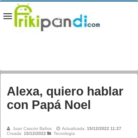
Wo Long: Fallen
Dynasty se muestra
en un espectacular
tráiler de acción