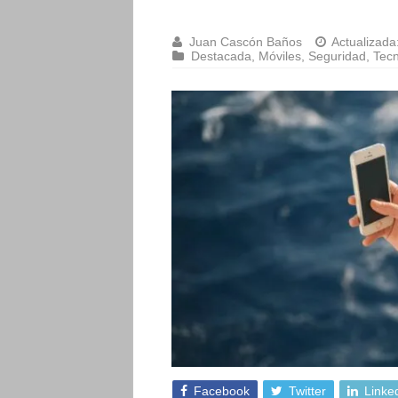
Juan Cascón Baños
Actualizada
Destacada
,
Móviles
,
Seguridad
,
Tecn
Facebook
Twitter
Linke