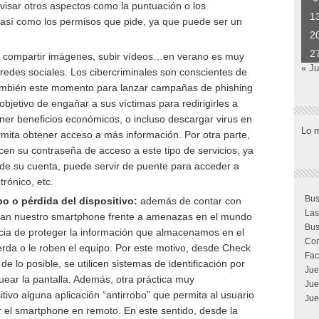
evisar otros aspectos como la puntuación o los
1
, así como los permisos que pide, ya que puede ser un
2
2
compartir imágenes, subir vídeos…en verano es muy
« J
redes sociales. Los cibercriminales son conscientes de
ambién este momento para lanzar campañas de phishing
objetivo de engañar a sus víctimas para redirigirles a
ener beneficios económicos, o incluso descargar virus en
Lo 
ermita obtener acceso a más información. Por otra parte,
cen su contraseña de acceso a este tipo de servicios, ya
l de su cuenta, puede servir de puente para acceder a
rónico, etc.
Bus
o o pérdida del dispositivo:
además de contar con
Las
jan nuestro smartphone frente a amenazas en el mundo
Bus
ancia de proteger la información que almacenamos en el
Com
erda o le roben el equipo. Por este motivo, desde Check
Fac
 lo posible, se utilicen sistemas de identificación por
Jue
ear la pantalla. Además, otra práctica muy
Jue
tivo alguna aplicación “antirrobo” que permita al usuario
Jue
ar el smartphone en remoto. En este sentido, desde la