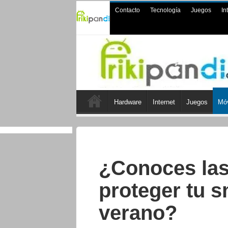
Contacto
Tecnología
Juegos
In
Hardware
Internet
Juegos
Móv
¿Conoces las
proteger tu 
verano?