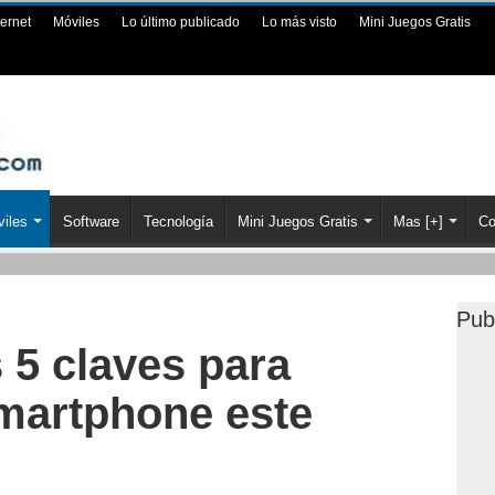
ternet
Móviles
Lo último publicado
Lo más visto
Mini Juegos Gratis
iles
Software
Tecnología
Mini Juegos Gratis
Mas [+]
Co
Pub
 5 claves para
smartphone este