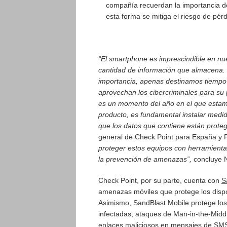
compañía recuerdan la importancia de
esta forma se mitiga el riesgo de pér
“El smartphone es imprescindible en nue
cantidad de información que almacena. 
importancia, apenas destinamos tiempo 
aprovechan los cibercriminales para su p
es un momento del año en el que esta
producto, es fundamental instalar medi
que los datos que contiene están prote
general de Check Point para España y 
proteger estos equipos con herramient
la prevención de amenazas”,
concluye N
Check Point, por su parte, cuenta con
S
amenazas móviles que protege los dispo
Asimismo, SandBlast Mobile protege los
infectadas, ataques de Man-in-the-Middle
enlaces maliciosos en mensajes de SMS. 