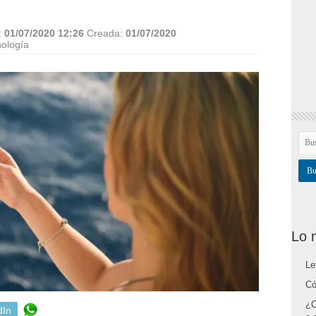
:
01/07/2020 12:26
Creada:
01/07/2020
ología
Lo 
Le
Có
¿C
dIn