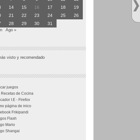
3
14
15
16
17
18
19
0
21
22
23
24
25
26
7
28
29
30
31
un
Ago »
más visto y recomendado
car juegos
 Recetas de Cocina
cador I.E - Firefox
o página de inico
ebook Frikipandi
gos Flash
go Mario
go Shangai