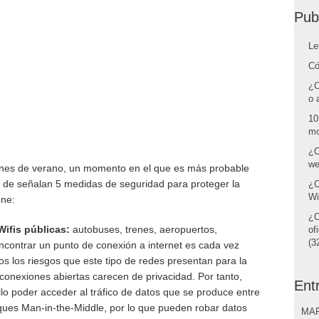
Pub
Le
Có
¿C
o 
10
mo
¿C
we
iones de verano, un momento en el que es más probable
os de señalan 5 medidas de seguridad para proteger la
¿C
Wi
ne:
¿C
Wifis públicas:
autobuses, trenes, aeropuertos,
of
(32
contrar un punto de conexión a internet es cada vez
s los riesgos que este tipo de redes presentan para la
 conexiones abiertas carecen de privacidad. Por tanto,
Ent
llo poder acceder al tráfico de datos que se produce entre
aques Man-in-the-Middle, por lo que pueden robar datos
MAR