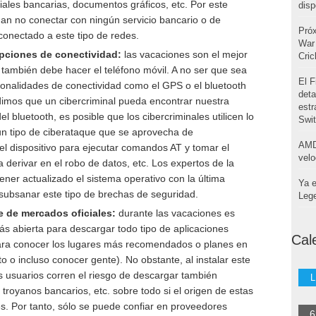
ales bancarias, documentos gráficos, etc. Por este
disp
n no conectar con ningún servicio bancario o de
Pró
conectado a este tipo de redes.
War 
opciones de conectividad:
las vacaciones son el mejor
Cri
ambién debe hacer el teléfono móvil. A no ser que sea
El F
ionalidades de conectividad como el GPS o el bluetooth
deta
imos que un cibercriminal pueda encontrar nuestra
estr
l bluetooth, es posible que los cibercriminales utilicen lo
Swi
n tipo de ciberataque que se aprovecha de
AMD
del dispositivo para ejecutar comandos AT y tomar el
velo
ía derivar en el robo de datos, etc. Los expertos de la
ner actualizado el sistema operativo con la última
Ya e
e subsanar este tipo de brechas de seguridad.
Leg
 de mercados oficiales:
durante las vacaciones es
s abierta para descargar todo tipo de aplicaciones
Cal
 para conocer los lugares más recomendados o planes en
o o incluso conocer gente). No obstante, al instalar este
os usuarios corren el riesgo de descargar también
L
royanos bancarios, etc. sobre todo si el origen de estas
s. Por tanto, sólo se puede confiar en proveedores
6