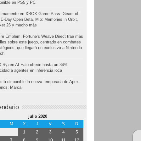
onible en PS5 y PC
ximamente en XBOX Game Pass: Gears of
E-Day Open Beta, Mio: Memories in Orbit,
cket 26 y mucho más
ire Emblem: Fortune’s Weave Direct trae más
lles sobre este juego, centrado en combates
atégicos, que llegará en exclusiva a Nintendo
tch
 Ryzen AI Halo ofrece hasta un 34%
cidad a agentes en inferencia loca
stá disponible la nueva temporada de Apex
ends: Marca
endario
julio 2020
M
X
J
V
S
D
1
2
3
4
5
7
8
9
10
11
12