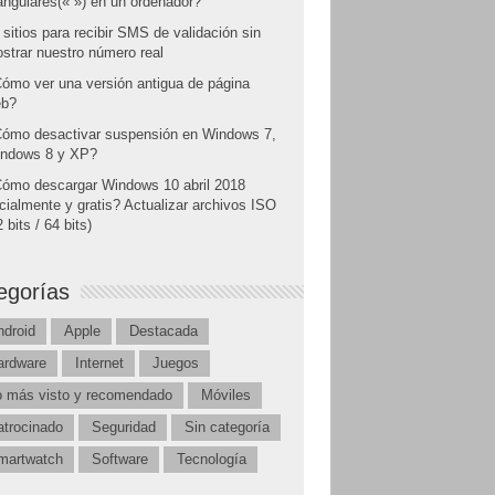
angulares(« ») en un ordenador?
 sitios para recibir SMS de validación sin
strar nuestro número real
ómo ver una versión antigua de página
b?
ómo desactivar suspensión en Windows 7,
ndows 8 y XP?
ómo descargar Windows 10 abril 2018
icialmente y gratis? Actualizar archivos ISO
 bits / 64 bits)
egorías
ndroid
Apple
Destacada
ardware
Internet
Juegos
o más visto y recomendado
Móviles
atrocinado
Seguridad
Sin categoría
martwatch
Software
Tecnología