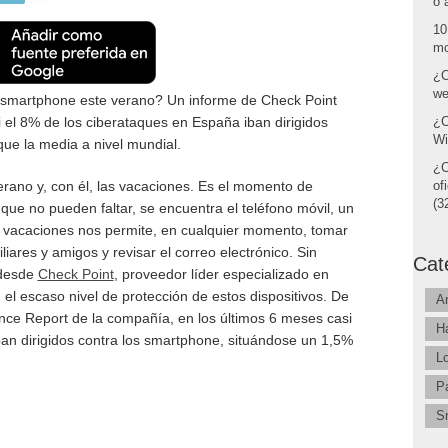
o 
10
mo
¿C
we
u smartphone este verano? Un informe de Check Point
 el 8% de los ciberataques en España iban dirigidos
¿C
Wi
que la media a nivel mundial.
¿C
verano y, con él, las vacaciones. Es el momento de
of
(32
 que no pueden faltar, se encuentra el teléfono móvil, un
 vacaciones nos permite, en cualquier momento, tomar
iares y amigos y revisar el correo electrónico. Sin
Cat
 desde
Check Point
, proveedor líder especializado en
 el escaso nivel de protección de estos dispositivos. De
A
ence Report de la compañía, en los últimos 6 meses casi
H
an dirigidos contra los smartphone, situándose un 1,5%
L
P
S