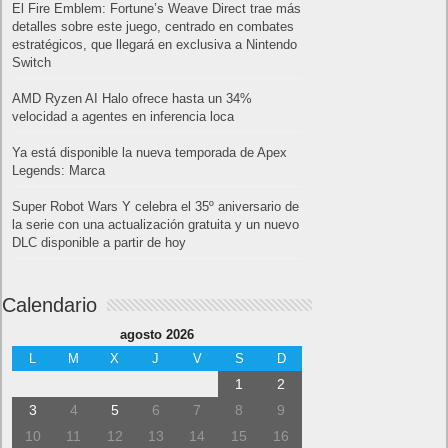
El Fire Emblem: Fortune’s Weave Direct trae más
detalles sobre este juego, centrado en combates
estratégicos, que llegará en exclusiva a Nintendo
Switch
AMD Ryzen AI Halo ofrece hasta un 34%
velocidad a agentes en inferencia loca
Ya está disponible la nueva temporada de Apex
Legends: Marca
Super Robot Wars Y celebra el 35º aniversario de
la serie con una actualización gratuita y un nuevo
DLC disponible a partir de hoy
Calendario
agosto 2026
L
M
X
J
V
S
D
1
2
3
4
5
6
7
8
9
10
11
12
13
14
15
16