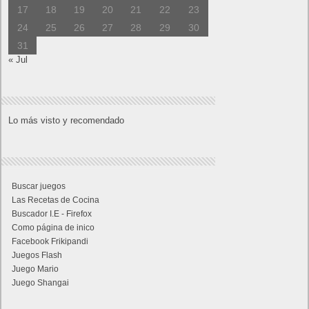
17
18
19
20
21
22
23
24
25
26
27
28
29
30
31
« Jul
Lo más visto y recomendado
Buscar juegos
Las Recetas de Cocina
Buscador I.E - Firefox
Como página de inico
Facebook Frikipandi
Juegos Flash
Juego Mario
Juego Shangai