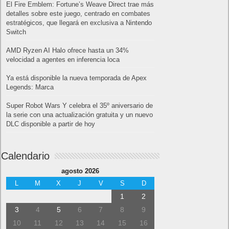
El Fire Emblem: Fortune’s Weave Direct trae más
detalles sobre este juego, centrado en combates
estratégicos, que llegará en exclusiva a Nintendo
Switch
AMD Ryzen AI Halo ofrece hasta un 34%
velocidad a agentes en inferencia loca
Ya está disponible la nueva temporada de Apex
Legends: Marca
Super Robot Wars Y celebra el 35º aniversario de
la serie con una actualización gratuita y un nuevo
DLC disponible a partir de hoy
Calendario
agosto 2026
L
M
X
J
V
S
D
1
2
3
4
5
6
7
8
9
10
11
12
13
14
15
16