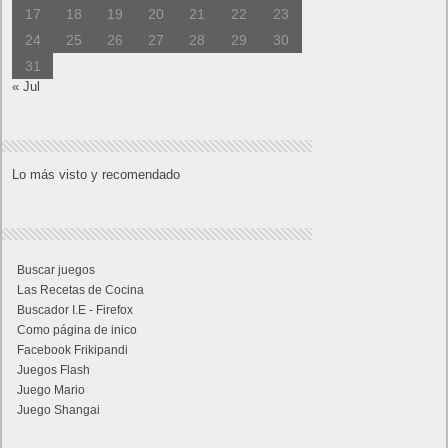
17
18
19
20
21
22
23
24
25
26
27
28
29
30
31
« Jul
Lo más visto y recomendado
Buscar juegos
Las Recetas de Cocina
Buscador I.E - Firefox
Como página de inico
Facebook Frikipandi
Juegos Flash
Juego Mario
Juego Shangai