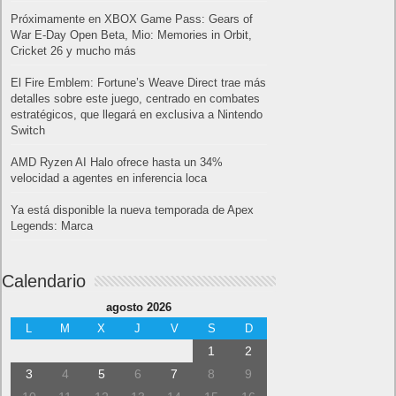
Próximamente en XBOX Game Pass: Gears of
War E-Day Open Beta, Mio: Memories in Orbit,
Cricket 26 y mucho más
El Fire Emblem: Fortune’s Weave Direct trae más
detalles sobre este juego, centrado en combates
estratégicos, que llegará en exclusiva a Nintendo
Switch
AMD Ryzen AI Halo ofrece hasta un 34%
velocidad a agentes en inferencia loca
Ya está disponible la nueva temporada de Apex
Legends: Marca
Calendario
agosto 2026
L
M
X
J
V
S
D
1
2
3
4
5
6
7
8
9