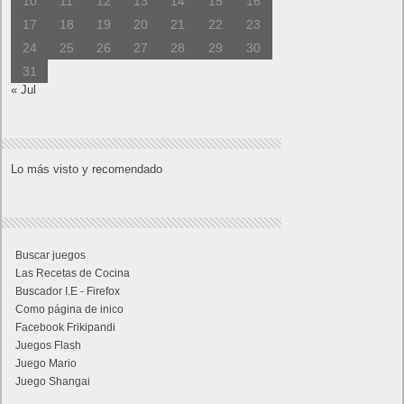
10
11
12
13
14
15
16
17
18
19
20
21
22
23
24
25
26
27
28
29
30
31
« Jul
Lo más visto y recomendado
Buscar juegos
Las Recetas de Cocina
Buscador I.E - Firefox
Como página de inico
Facebook Frikipandi
Juegos Flash
Juego Mario
Juego Shangai