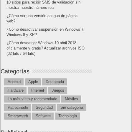
10 sitios para recibir SMS de validación sin
mostrar nuestro número real
¿Cómo ver una versión antigua de página
web?
¿Cómo desactivar suspensión en Windows 7,
Windows 8 y XP?
¿Cómo descargar Windows 10 abril 2018
oficialmente y gratis? Actualizar archivos ISO
(32 bits / 64 bits)
Categorías
Android
Apple
Destacada
Hardware
Internet
Juegos
Lo más visto y recomendado
Móviles
Patrocinado
Seguridad
Sin categoría
Smartwatch
Software
Tecnología