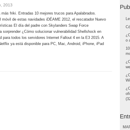
e, 2013
Pub
a más friki. Entradas 10 mejores trucos para Apalabrados.
Le
el móvil de estas navidades iDÉAME 2012, el rescatador Nuevo
ísticas El día del padre con Skylanders Swap Force
Có
a sorprender ¿Cómo solucionar vulnerabilidad Shellshock en
¿C
para todos los servidores Internet Fallout 4 en la E3 2015. A
o 
etflix ya está disponible para PC, Mac, Android, iPhone, iPad
10
mo
¿C
we
¿C
Wi
¿C
of
(32
Ent
MAR