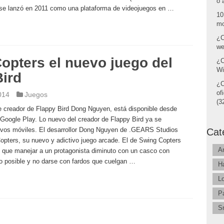
o 
e se lanzó en 2011 como una plataforma de videojuegos en …
10
mo
¿C
we
opters el nuevo juego del
¿C
Wi
Bird
¿C
of
014
Juegos
(32
e creador de Flappy Bird Dong Nguyen, está disponible desde
 Google Play. Lo nuevo del creador de Flappy Bird ya se
tivos móviles. El desarrollor Dong Nguyen de .GEARS Studios
Cat
opters, su nuevo y adictivo juego arcade. El de Swing Copters
A
 que manejar a un protagonista diminuto con un casco con
mo posible y no darse con fardos que cuelgan …
H
L
P
S