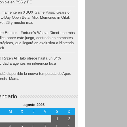
onible en PS5 y PC
ximamente en XBOX Game Pass: Gears of
E-Day Open Beta, Mio: Memories in Orbit,
cket 26 y mucho más
ire Emblem: Fortune’s Weave Direct trae más
lles sobre este juego, centrado en combates
atégicos, que llegará en exclusiva a Nintendo
tch
 Ryzen AI Halo ofrece hasta un 34%
cidad a agentes en inferencia loca
stá disponible la nueva temporada de Apex
ends: Marca
endario
agosto 2026
M
X
J
V
S
D
1
2
4
5
6
7
8
9