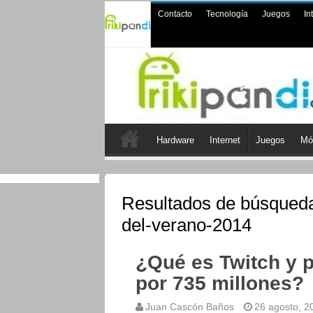
Contacto
Tecnología
Juegos
In
Hardware
Internet
Juegos
Mó
Resultados de búsqued
del-verano-2014
¿Qué es Twitch y 
por 735 millones?
Juan Cascón Baños
26 agosto, 2