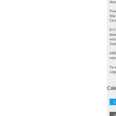
disp
Pró
War 
Cri
El F
deta
estr
Swi
AMD
velo
Ya e
Leg
Cal
L
3