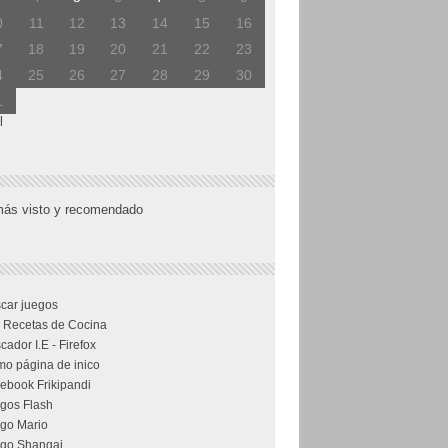
0
11
12
13
14
15
16
7
18
19
20
21
22
23
4
25
26
27
28
29
30
1
l
más visto y recomendado
car juegos
 Recetas de Cocina
cador I.E - Firefox
o página de inico
ebook Frikipandi
gos Flash
go Mario
go Shangai