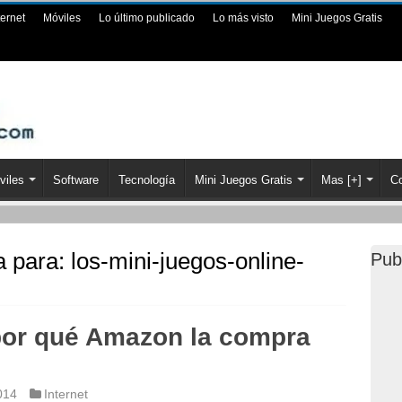
ternet
Móviles
Lo último publicado
Lo más visto
Mini Juegos Gratis
viles
Software
Tecnología
Mini Juegos Gratis
Mas [+]
Co
a para:
los-mini-juegos-online-
Pub
por qué Amazon la compra
014
Internet