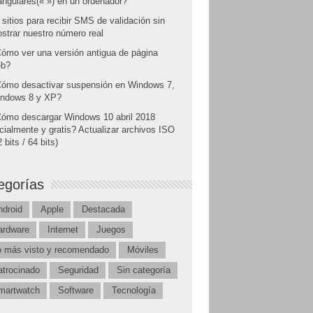
angulares(« ») en un ordenador?
 sitios para recibir SMS de validación sin
strar nuestro número real
ómo ver una versión antigua de página
b?
ómo desactivar suspensión en Windows 7,
ndows 8 y XP?
ómo descargar Windows 10 abril 2018
icialmente y gratis? Actualizar archivos ISO
 bits / 64 bits)
egorías
ndroid
Apple
Destacada
ardware
Internet
Juegos
o más visto y recomendado
Móviles
atrocinado
Seguridad
Sin categoría
martwatch
Software
Tecnología