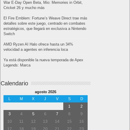
War E-Day Open Beta, Mio: Memories in Orbit,
Cricket 26 y mucho más
El Fire Emblem: Fortune’s Weave Direct trae más
detalles sobre este juego, centrado en combates
estratégicos, que llegará en exclusiva a Nintendo
Switch
AMD Ryzen AI Halo ofrece hasta un 34%
velocidad a agentes en inferencia loca
Ya está disponible la nueva temporada de Apex
Legends: Marca
Calendario
agosto 2026
L
M
X
J
V
S
D
1
2
3
4
5
6
7
8
9
10
11
12
13
14
15
16
17
18
19
20
21
22
23