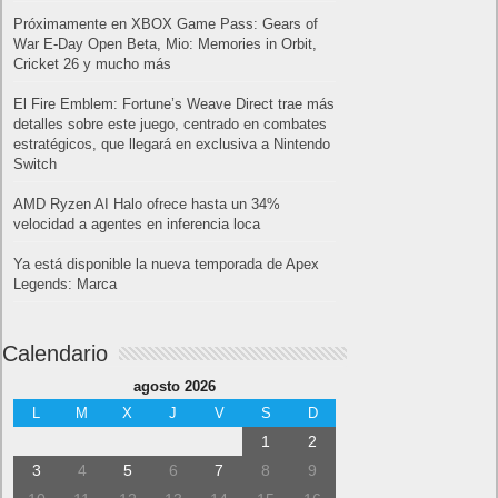
Próximamente en XBOX Game Pass: Gears of
War E-Day Open Beta, Mio: Memories in Orbit,
Cricket 26 y mucho más
El Fire Emblem: Fortune’s Weave Direct trae más
detalles sobre este juego, centrado en combates
estratégicos, que llegará en exclusiva a Nintendo
Switch
AMD Ryzen AI Halo ofrece hasta un 34%
velocidad a agentes en inferencia loca
Ya está disponible la nueva temporada de Apex
Legends: Marca
Calendario
agosto 2026
L
M
X
J
V
S
D
1
2
3
4
5
6
7
8
9