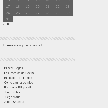
10
11
12
13
14
15
16
17
18
19
20
21
22
23
24
25
26
27
28
29
30
31
« Jul
Lo más visto y recomendado
Buscar juegos
Las Recetas de Cocina
Buscador I.E - Firefox
Como página de inico
Facebook Frikipandi
Juegos Flash
Juego Mario
Juego Shangai